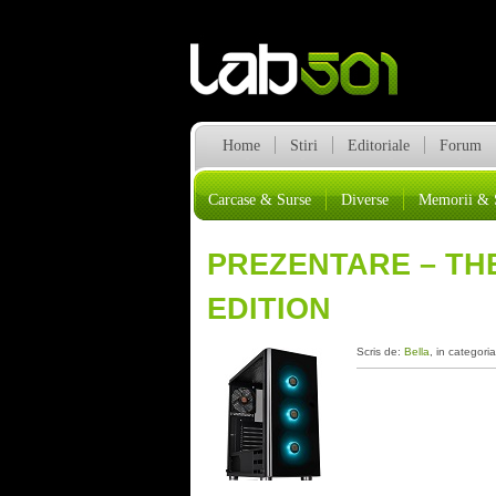
Home
Stiri
Editoriale
Forum
Carcase & Surse
Diverse
Memorii & 
PREZENTARE – TH
EDITION
Scris de:
Bella
, in categori