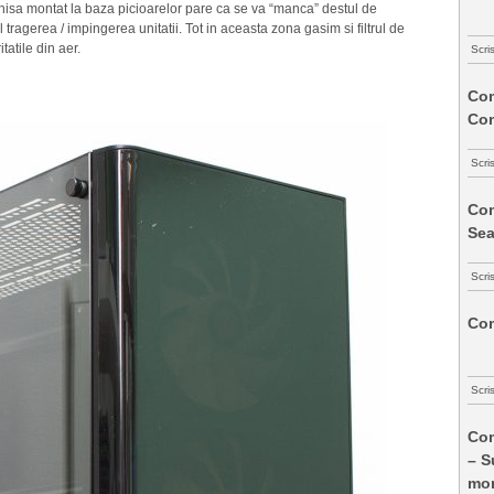
hisa montat la baza picioarelor pare ca se va “manca” destul de
 tragerea / impingerea unitatii. Tot in aceasta zona gasim si filtrul de
tatile din aer.
Scri
Com
Co
Scri
Com
Sea
Scri
Com
Scri
Com
– S
mon