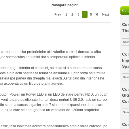
Navigare pagini:
Cele
Prev
1
2
3
4
5
6
Next
Com
The
Scri
respunde clar preferintelor utilizatorilor care isi doresc sa aiba
Com
 joc spectaculos de lumini dar si temperaturi optime in interior.
Imp
Spa
e intregul interior al carcasei, ba chiar si o buna parte din sursa –
tala din acril pastreaza tematica ansamblului prin tenta sa fumurie,
Scri
acesteia (pe partea din dreapta mai exact). Aerul cald din interior este
a acoperita cu un filtru de praf magnetic.
Com
un buton Power, un Power LED si un LED de stare pentru HDD, un buton
GI
entilatoare pozitionate frontal, doua porturi USB 2.0, jack-uri stereo
Co
 din spate a carcasei gasim cele 7 sloturi de expansiune dintre care
se rup), la care se adauga inca un ventilator de 120mm proprietar
Scri
Com
 plastic, insa inaltimea acestora conditioneaza amplasarea carcasei pe