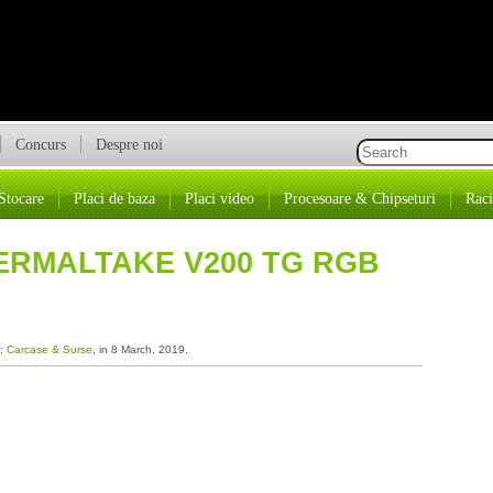
Concurs
Despre noi
Stocare
Placi de baza
Placi video
Procesoare & Chipseturi
Raci
ERMALTAKE V200 TG RGB
a:
Carcase & Surse
, in 8 March, 2019.