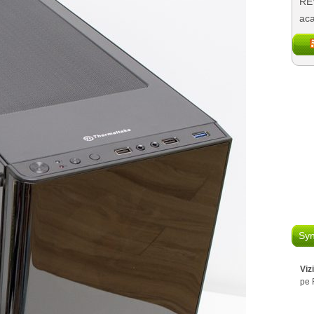
REV
aca
Syn
Viz
pe 