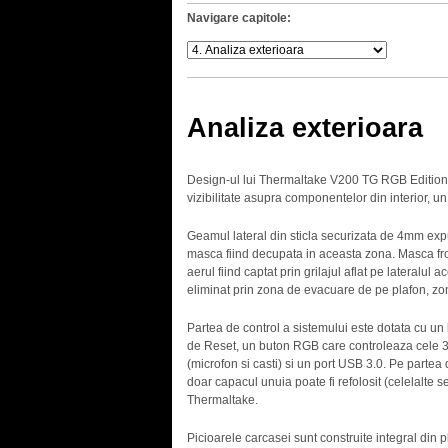
Navigare capitole:
Analiza exterioara
Design-ul lui Thermaltake V200 TG RGB Edition co
vizibilitate asupra componentelor din interior, un
Geamul lateral din sticla securizata de 4mm expun
masca fiind decupata in aceasta zona. Masca fron
aerul fiind captat prin grilajul aflat pe lateralul 
eliminat prin zona de evacuare de pe plafon, zon
Partea de control a sistemului este dotata cu 
de Reset, un buton RGB care controleaza cele 3 v
(microfon si casti) si un port USB 3.0. Pe partea
doar capacul unuia poate fi refolosit (celelalte 
Thermaltake.
Picioarele carcasei sunt construite integral din