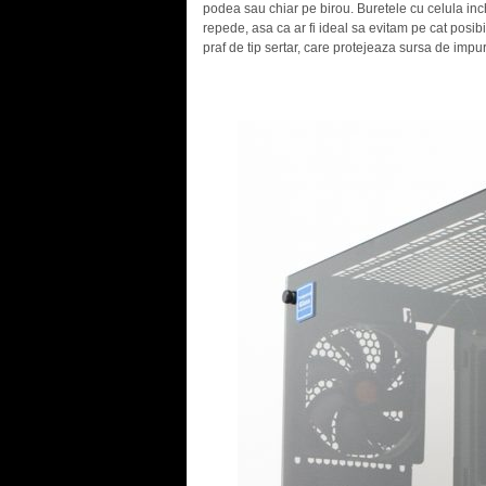
podea sau chiar pe birou. Buretele cu celula inc
repede, asa ca ar fi ideal sa evitam pe cat posibil
praf de tip sertar, care protejeaza sursa de impuri