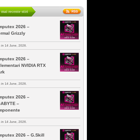
 mai recente stiri
putex 2026 –
rmal Grizzly
s in 14 June, 2026.
putex 2026 –
lementari NVIDIA RTX
rk
s in 14 June, 2026.
putex 2026 –
GABYTE –
mponente
s in 14 June, 2026.
putex 2026 – G.Skill