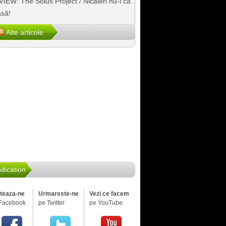
IEW: The Solus Project / Nicăieri nu-i ca
să!
Alte articole
dication
iteaza-ne
Urmareste-ne
Vezi ce facem
Facebook
pe Twitter
pe YouTube