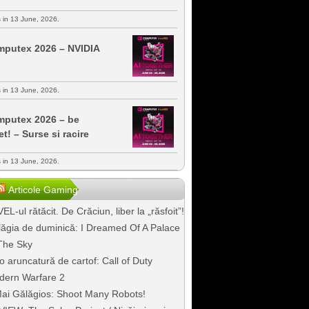
s in 13 June, 2026.
putex 2026 – NVIDIA
s in 13 June, 2026.
putex 2026 – be
et! – Surse si racire
s in 13 June, 2026.
Articole Gaming
EL-ul rătăcit. De Crăciun, liber la „răsfoit”!
ăgia de duminică: I Dreamed Of A Palace
The Sky
o aruncatură de cartof: Call of Duty
dern Warfare 2
ai Gălăgios: Shoot Many Robots!