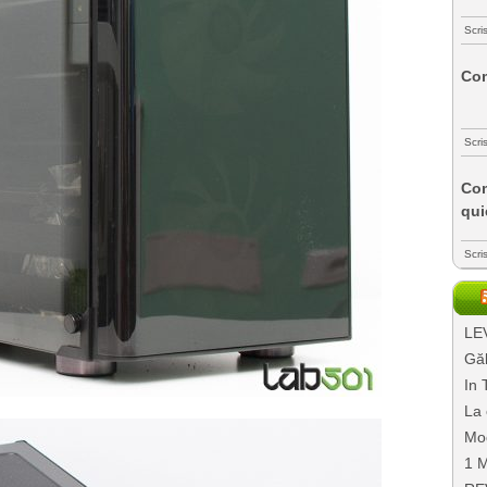
Scri
Com
Scri
Com
qui
Scri
LEV
Găl
In 
La 
Mo
1 M