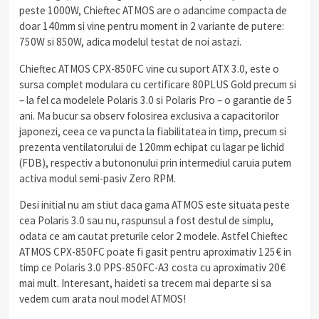
peste 1000W, Chieftec ATMOS are o adancime compacta de
doar 140mm si vine pentru moment in 2 variante de putere:
750W si 850W, adica modelul testat de noi astazi.
Chieftec ATMOS CPX-850FC vine cu suport ATX 3.0, este o
sursa complet modulara cu certificare 80PLUS Gold precum si
– la fel ca modelele Polaris 3.0 si Polaris Pro – o garantie de 5
ani. Ma bucur sa observ folosirea exclusiva a capacitorilor
japonezi, ceea ce va puncta la fiabilitatea in timp, precum si
prezenta ventilatorului de 120mm echipat cu lagar pe lichid
(FDB), respectiv a butononului prin intermediul caruia putem
activa modul semi-pasiv Zero RPM.
Desi initial nu am stiut daca gama ATMOS este situata peste
cea Polaris 3.0 sau nu, raspunsul a fost destul de simplu,
odata ce am cautat preturile celor 2 modele. Astfel Chieftec
ATMOS CPX-850FC poate fi gasit pentru aproximativ 125€ in
timp ce Polaris 3.0 PPS-850FC-A3 costa cu aproximativ 20€
mai mult. Interesant, haideti sa trecem mai departe si sa
vedem cum arata noul model ATMOS!