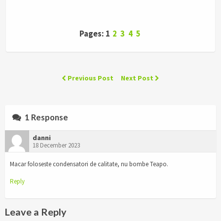
Pages: 1
2
3
4
5
Previous Post
Next Post
1 Response
danni
18 December 2023
Macar foloseste condensatori de calitate, nu bombe Teapo.
Reply
Leave a Reply