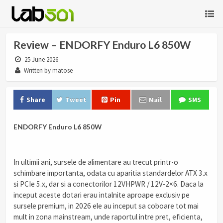
Review – ENDORFY Enduro L6 850W
25 June 2026
Written by matose
Share
Tweet
Pin
Mail
SMS
ENDORFY Enduro L6 850W
In ultimii ani, sursele de alimentare au trecut printr-o
schimbare importanta, odata cu aparitia standardelor ATX 3.x
si PCIe 5.x, dar si a conectorilor 12VHPWR / 12V-2×6. Daca la
inceput aceste dotari erau intalnite aproape exclusiv pe
sursele premium, in 2026 ele au inceput sa coboare tot mai
mult in zona mainstream, unde raportul intre pret, eficienta,