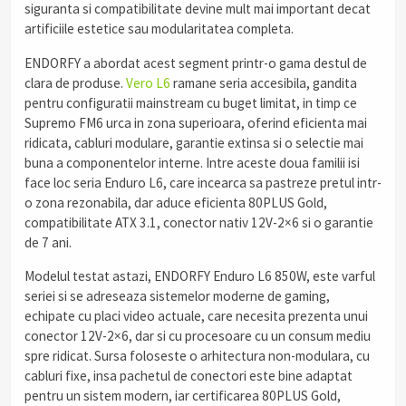
siguranta si compatibilitate devine mult mai important decat
artificiile estetice sau modularitatea completa.
ENDORFY a abordat acest segment printr-o gama destul de
clara de produse.
Vero L6
ramane seria accesibila, gandita
pentru configuratii mainstream cu buget limitat, in timp ce
Supremo FM6 urca in zona superioara, oferind eficienta mai
ridicata, cabluri modulare, garantie extinsa si o selectie mai
buna a componentelor interne. Intre aceste doua familii isi
face loc seria Enduro L6, care incearca sa pastreze pretul intr-
o zona rezonabila, dar aduce eficienta 80PLUS Gold,
compatibilitate ATX 3.1, conector nativ 12V-2×6 si o garantie
de 7 ani.
Modelul testat astazi, ENDORFY Enduro L6 850W, este varful
seriei si se adreseaza sistemelor moderne de gaming,
echipate cu placi video actuale, care necesita prezenta unui
conector 12V-2×6, dar si cu procesoare cu un consum mediu
spre ridicat. Sursa foloseste o arhitectura non-modulara, cu
cabluri fixe, insa pachetul de conectori este bine adaptat
pentru un sistem modern, iar certificarea 80PLUS Gold,