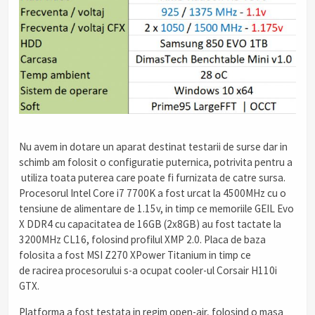
Nu avem in dotare un aparat destinat testarii de surse dar in
schimb am folosit o configuratie puternica, potrivita pentru a
utiliza toata puterea care poate fi furnizata de catre sursa.
Procesorul Intel Core i7 7700K a fost urcat la 4500MHz cu o
tensiune de alimentare de 1.15v, in timp ce memoriile GEIL Evo
X DDR4 cu capacitatea de 16GB (2x8GB) au fost tactate la
3200MHz CL16, folosind profilul XMP 2.0. Placa de baza
folosita a fost MSI Z270 XPower Titanium in timp ce
de racirea procesorului s-a ocupat cooler-ul Corsair H110i
GTX.
Platforma a fost testata in regim open-air, folosind o masa