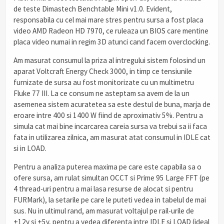
de teste Dimastech Benchtable Mini v1.0. Evident,
responsabila cu cel mai mare stres pentru sursa a fost placa
video AMD Radeon HD 7970, ce ruleaza un BIOS care mentine
placa video numai in regim 3D atunci cand facem overclocking.
Am masurat consumul la priza al intregului sistem folosind un
aparat Voltcraft Energy Check 3000, in timp ce tensiunile
furnizate de sursa au fost monitorizate cu un multimetru
Fluke 77 III. La ce consum ne asteptam sa avem de la un
asemenea sistem acuratetea sa este destul de buna, marja de
eroare intre 400 si 1400 W fiind de aproximativ 5%. Pentru a
simula cat mai bine incarcarea careia sursa va trebui sa ii faca
fata in utilizarea zilnica, am masurat atat consumul in IDLE cat
si in LOAD.
Pentru a analiza puterea maxima pe care este capabila sa o
ofere sursa, am rulat simultan OCCT si Prime 95 Large FFT (pe
4 thread-uri pentru a mai lasa resurse de alocat si pentru
FURMark), la setarile pe care le puteti vedea in tabelul de mai
sus. Nu in ultimul rand, am masurat voltajul pe rail-urile de
+12v si +5v, pentru a vedea diferenta intre IDLE si LOAD (ideal