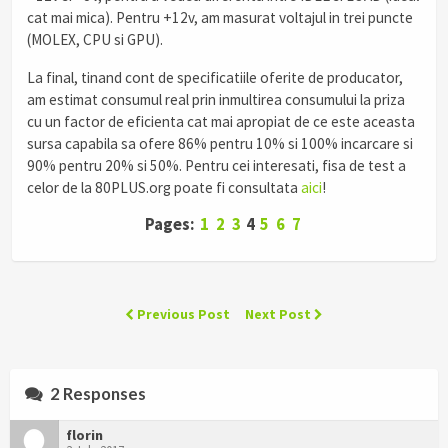
cat mai mica). Pentru +12v, am masurat voltajul in trei puncte
(MOLEX, CPU si GPU).
La final, tinand cont de specificatiile oferite de producator,
am estimat consumul real prin inmultirea consumului la priza
cu un factor de eficienta cat mai apropiat de ce este aceasta
sursa capabila sa ofere 86% pentru 10% si 100% incarcare si
90% pentru 20% si 50%. Pentru cei interesati, fisa de test a
celor de la 80PLUS.org poate fi consultata
aici
!
Pages:
1
2
3
4
5
6
7
Previous Post
Next Post
2 Responses
florin