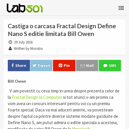
Castiga o carcasa Fractal Design Define
Nano S editie limitata Bill Owen
29 July 2016
Written by Monstru
Share
Tweet
Pin
Mail
SMS
Bill Owen
V-am povestit cu ceva timp in urma despre prezenta celor de
la
Fractal Design la Computex
si tot atunci v-am promis ca
vom avea un concurs interesant pentru voi cu un premiu
foarte special. Daca va mai aduceti aminte, va povesteam
despre faptul ca printre diverse sisteme modate gazduite de
Define Nano S, am putut admira o editie speciala a acesteia,
modificata de catre Bill Owen de la
Mnpctech
.