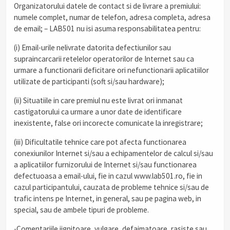
Organizatorului datele de contact si de livrare a premiului:
numele complet, numar de telefon, adresa completa, adresa
de email; – LAB501 nu isi asuma responsabilitatea pentru:
(i) Email-urile nelivrate datorita defectiunilor sau
supraincarcarii retelelor operatorilor de Internet sau ca
urmare a functionarii deficitare ori nefunctionarii aplicatiilor
utilizate de participanti (soft si/sau hardware);
(ii) Situatiile in care premiul nu este livrat ori inmanat
castigatorului ca urmare a unor date de identificare
inexistente, false ori incorecte comunicate la inregistrare;
(iii) Dificultatile tehnice care pot afecta functionarea
conexiunilor Internet si/sau a echipamentelor de calcul si/sau
a aplicatiilor furnizorului de Internet si/sau functionarea
defectuoasa a email-ului, fie in cazul www.lab501.ro, fie in
cazul participantului, cauzata de probleme tehnice si/sau de
trafic intens pe Internet, in general, sau pe pagina web, in
special, sau de ambele tipuri de probleme.
-Comentariile jignitoare, vulgare, defaimatoare, rasiste sau