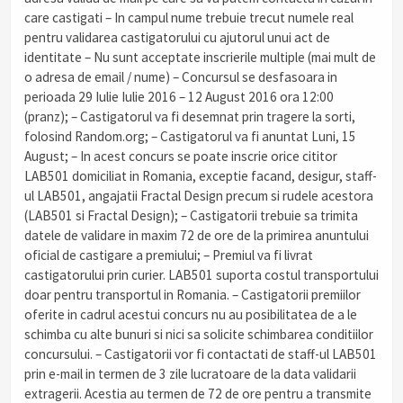
care castigati – In campul nume trebuie trecut numele real
pentru validarea castigatorului cu ajutorul unui act de
identitate – Nu sunt acceptate inscrierile multiple (mai mult de
o adresa de email / nume) – Concursul se desfasoara in
perioada 29 Iulie Iulie 2016 – 12 August 2016 ora 12:00
(pranz); – Castigatorul va fi desemnat prin tragere la sorti,
folosind Random.org; – Castigatorul va fi anuntat Luni, 15
August; – In acest concurs se poate inscrie orice cititor
LAB501 domiciliat in Romania, exceptie facand, desigur, staff-
ul LAB501, angajatii Fractal Design precum si rudele acestora
(LAB501 si Fractal Design); – Castigatorii trebuie sa trimita
datele de validare in maxim 72 de ore de la primirea anuntului
oficial de castigare a premiului; – Premiul va fi livrat
castigatorului prin curier. LAB501 suporta costul transportului
doar pentru transportul in Romania. – Castigatorii premiilor
oferite in cadrul acestui concurs nu au posibilitatea de a le
schimba cu alte bunuri si nici sa solicite schimbarea conditiilor
concursului. – Castigatorii vor fi contactati de staff-ul LAB501
prin e-mail in termen de 3 zile lucratoare de la data validarii
extragerii. Acestia au termen de 72 de ore pentru a transmite