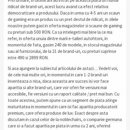
Prin urmare, in ultimii ani au intrat pe aceasta piata un numar
ridicat de brand-uri, acest lucru avand ca efect relativa
democratizare a produsului. Daca in urma cu 4-5 ani un scaun
de gaming era un produs cu un pret destul de ridicat, in zilele
noastre putem gasi in oferta magazinelor si scaune de gaming
cu preturi sub 500 RON. Ca sa intelegeti mai bine la ce ma
refer, in oferta unuia dintre marii e-taileri autohtoni, in
momentul de fata, gasim 240 de modele, in stocul magazinului
sau al furnizorului, de la 21 de brand-uri, cu preturi cuprinse
intre 490 si 2899 RON.
Si asa ajungem la subiectul articolului de astazi… Vedeti voi,
de cele mai multe ori, in momentul in care 1-2 brand-uri
inventeaza o nisa, daca aceasta are succes isi vor face
aparitia si alte brand-uri, care vor oferi fie versiuni mai
accesibile, fie versiuni cu un raport calitate / pret mai bun. Cu
toate acestea, putem spune ca un segment de piata atinge
maturitatea in momentul in care isi fac aparitia producatorii
premium, care ofera produse de lux. Exact despre asta
discutam in cazul celor de la noblechairs, o companie germana
care si-a facut aparitia pe piata in urma cu 2 ani, oferind