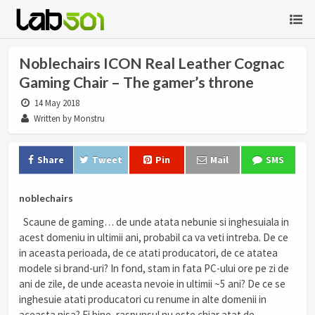
Noblechairs ICON Real Leather Cognac
Gaming Chair – The gamer’s throne
14 May 2018
Written by Monstru
Share
Tweet
Pin
Mail
SMS
noblechairs
Scaune de gaming… de unde atata nebunie si inghesuiala in
acest domeniu in ultimii ani, probabil ca va veti intreba. De ce
in aceasta perioada, de ce atati producatori, de ce atatea
modele si brand-uri? In fond, stam in fata PC-ului ore pe zi de
ani de zile, de unde aceasta nevoie in ultimii ~5 ani? De ce se
inghesuie atati producatori cu renume in alte domenii in
aceasta nisa? Ei bine, raspunsul nu este chiar atat de