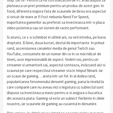
timp. De ce? Pentru ca nu toti utilizatorii de PC erau dispusi sa
plateasca un pret premium pentru un produs de acest gen. In
fond, diferenta majora fata de scaunele de birou era aspectul
si oricat de mare ar fi fost nebunia Need For Speed,
majoritatea gamerilor au preferat sa investeasca intr-o placa
video puternica sau un sistem de racire performant.
Si atunci, ce s-a schimbat in ultimii ani, va veti intreba, pe buna
dreptate. Ei bine, doua lucruri, destul de importante. In primul
rand, ascensiunea canalelor media de genul Twitch sau
YouTube, consumate de un numar din ce in ce mai ridicat de
tineri, usor impresionabili de aspect. Vedeti voi, pentru un
streamer si urmaritorii sai, aspectul conteaza, incluzand aici si
scaunul pe care respectivul streamer sta in timpul filmarii. Iar
un scaun de gaming… arata intr-un fel. In al doilea rand,
popularizarea fenomenului denumit gaming, pana la nivelul la
care companii care nu aveau nici o legatura cu subiectul sunt
dispuse sa investeasca masiv pentru a-si asigura o bucatica
din aceasta piata. Gaming-ul este un subiect fierbinte in zilele
noastre, iar scaunele de gaming au cuvantul in denumire.