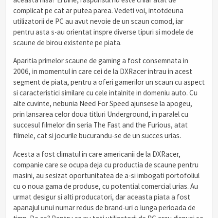
complicat pe cat ar putea parea. Vedeti voi, intotdeuna
utilizatorii de PC au avut nevoie de un scaun comod, iar
pentru asta s-au orientat inspre diverse tipuri si modele de
scaune de birou existente pe piata.
Aparitia primelor scaune de gaming a fost consemnata in
2006, in momentul in care cei de la DXRacer intrau in acest
segment de piata, pentru a oferi gamerilor un scaun cu aspect
si caracteristici similare cu cele intalnite in domeniu auto. Cu
alte cuvinte, nebunia Need For Speed ajunsese la apogeu,
prin lansarea celor doua titluri Underground, in paralel cu
succesul filmelor din seria The Fast and the Furious, atat
filmele, cat si jocurile bucurandu-se de un succes urias.
Acesta a fost climatul in care americanii de la DXRacer,
companie care se ocupa deja cu productia de scaune pentru
masini, au sesizat oportunitatea de a-si imbogati portofoliul
cu o noua gama de produse, cu potential comercial urias. Au
urmat desigur si alti producatori, dar aceasta piata a fost
apanajul unui numar redus de brand-uri o lunga perioada de