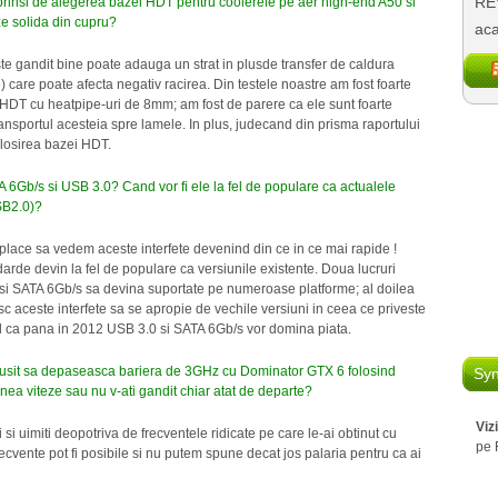
REV
rinsi de alegerea bazei HDT pentru coolerele pe aer high-end A50 si
ze solida din cupru?
aca
e gandit bine poate adauga un strat in plusde transfer de caldura
 care poate afecta negativ racirea. Din testele noastre am fost foarte
 HDT cu heatpipe-uri de 8mm; am fost de parere ca ele sunt foarte
transportul acesteia spre lamele. In plus, judecand din prisma raportului
folosirea bazei HDT.
 6Gb/s si USB 3.0? Cand vor fi ele la fel de populare ca actualele
SB2.0)?
place sa vedem aceste interfete devenind din ce in ce mai rapide !
arde devin la fel de populare ca versiunile existente. Doua lucruri
 si SATA 6Gb/s sa devina suportate pe numeroase platforme; al doilea
c aceste interfete sa se apropie de vechile versiuni in ceea ce priveste
cred ca pana in 2012 USB 3.0 si SATA 6Gb/s vor domina piata.
reusit sa depaseasca bariera de 3GHz cu Dominator GTX 6 folosind
Syn
ea viteze sau nu v-ati gandit chiar atat de departe?
Viz
si uimiti deopotriva de frecventele ridicate pe care le-ai obtinut cu
pe 
ente pot fi posibile si nu putem spune decat jos palaria pentru ca ai