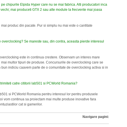
e chipurile Elpida Hyper care nu se mai fabrica. Alti producatori inca
vechi; mai produceti GTX 2 sau alte module la frecvente mai joasa
ai produc din pacate. Pur si simplu nu mai este o cantitate
 overclocking? Se mareste sau, din contra, aceasta pierde interesul
 overclocking este in continua crestere. Observam un interes mare
l mai multor tipuri de produse. Concursurile de overclocking care se
bun indiciu caavem parte de o comunitate de overclocking activa si in
a trimiteti catre cititorii lab501 si PCWorld Romania?
lab501 si PCWorld Romania pentru interesul lor pentru produsele
. Noi vom continua sa proiectam mai multe produse inovative fara
tuziastilor cat si gamerilor.
Navigare pagini: