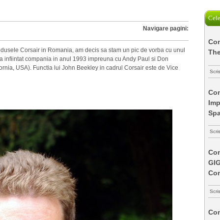
Cele
Navigare pagini:
Com
dusele Corsair in Romania, am decis sa stam un pic de vorba cu unul
The
 a infiintat compania in anul 1993 impreuna cu Andy Paul si Don
rnia, USA). Functia lui John Beekley in cadrul Corsair este de Vice
Scri
Com
Imp
Spa
Scri
Com
GI
Co
Scri
Com