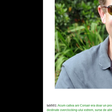
.
lab501:
Acum cativa ani Corsair era doar un pr
destinate overclocking-ului extrem, surse de ali