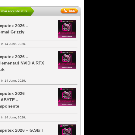
 mai recente stiri
putex 2026 –
rmal Grizzly
s in 14 June, 2026.
putex 2026 –
lementari NVIDIA RTX
rk
s in 14 June, 2026.
putex 2026 –
GABYTE –
mponente
s in 14 June, 2026.
putex 2026 – G.Skill