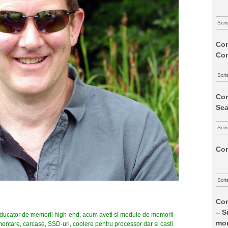
Scri
Com
Co
Scri
Com
Sea
Scri
Com
Scri
Com
– S
oducator de memorii high-end, acum aveti si module de memorii
mon
mentare, carcase, SSD-uri, coolere pentru processor dar si casti