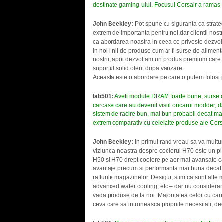
destinate gaming-ului. Focusul Corsair a ramas 
John Beekley:
Pot spune cu siguranta ca strate
extrem de importanta pentru noi,dar clientii nostr
ca abordarea noastra in ceea ce priveste dezvolta
in noi linii de produse cum ar fi surse de aliment
nostrii, apoi dezvoltam un produs premium care in
suportul solid oferit dupa vanzare.
Aceasta este o abordare pe care o putem folosi p
lab501:
Aveti module DRAM foarte bune, surse de
carcase care au devenit visul oricarui modder, 
sistem de racire bun, mai bun probabil decat majo
extrem comparativ cu celelalte produse ale Corsa
John Beekley:
In primul rand vreau sa va multu
viziunea noastra despre coolerul H70 este un pic 
H50 si H70 drept coolere pe aer mai avansate car
avantaje precum si performanta mai buna decat m
rafturile magazinelor. Desigur, stim ca sunt alte
advanced water cooling, etc – dar nu consideram
vada produse de la noi. Majoritatea celor cu care 
ceva care sa intruneasca propriile necesitati, d