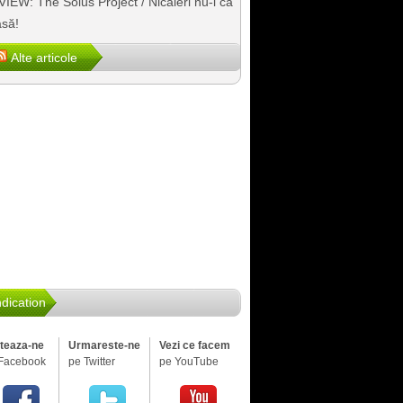
IEW: The Solus Project / Nicăieri nu-i ca
să!
Alte articole
dication
iteaza-ne
Urmareste-ne
Vezi ce facem
Facebook
pe Twitter
pe YouTube