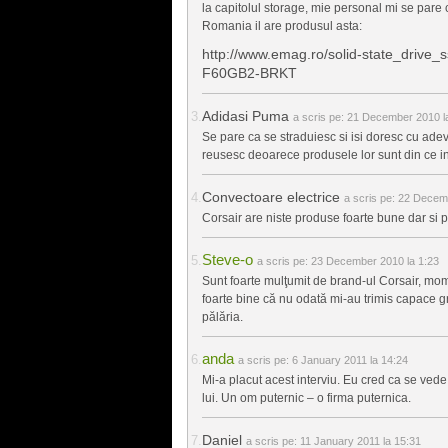
la capitolul storage, mie personal mi se pare
Romania il are produsul asta:
http://www.emag.ro/solid-state_drive_
F60GB2-BRKT
Adidasi Puma
a scris pe:
21 December 2010 l
Se pare ca se straduiesc si isi doresc cu adevar
reusesc deoarece produsele lor sunt din ce in
Convectoare electrice
a scris pe:
22 Decemb
Corsair are niste produse foarte bune dar si p
Steve-o
a scris pe:
23 December 2010 la 1:23
Sunt foarte mulţumit de brand-ul Corsair, mo
foarte bine că nu odată mi-au trimis capace gr
pălăria.
anda
a scris pe:
6 January 2011 la 14:24
Mi-a placut acest interviu. Eu cred ca se vede
lui. Un om puternic – o firma puternica.
Daniel
a scris pe:
11 January 2011 la 15:31