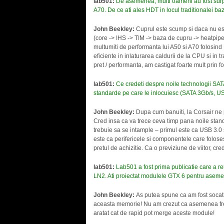
lab501:
De asemenea, multi oameni au fost surp
A70. De ce ati ales HDT in locul traditionalei ba
John Beekley:
Cuprul este scump si daca nu est
(core -> IHS -> TIM -> baza de cupru -> heatpipe)
multumiti de performanta lui A50 si A70 folosind
eficiente in inlaturarea caldurii de la CPU si in 
pret / performanta, am castigat foarte mult prin 
lab501:
Ce credeti despre noile technologii SATA
standarde pe care le inlocuiesc (SATA 3Gb/s, U
John Beekley:
Dupa cum banuiti, la Corsair ne 
Cred insa ca va trece ceva timp pana noile stand
trebuie sa se intample – primul este ca USB 3.0
este ca perifericele si componentele care foloses
pretul de achizitie. Ca o previziune de viitor, 
lab501:
Lab501 a fost prima publicatie care a 
LN2. Ati proiectat modulele GTX 6 pentru asemen
John Beekley:
As putea spune ca am fost socati 
aceasta memorie! Nu am crezut ca asemenea frecv
aratat cat de rapid pot merge aceste module!