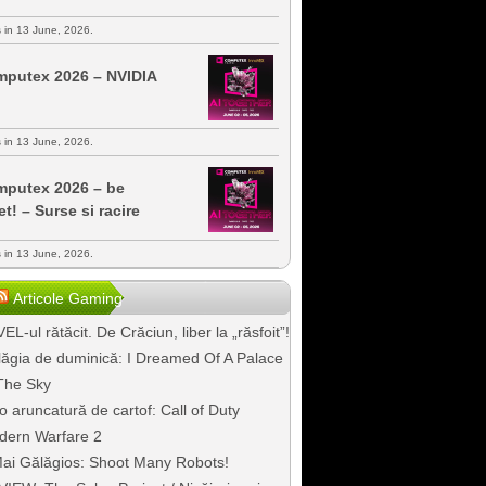
s in 13 June, 2026.
putex 2026 – NVIDIA
s in 13 June, 2026.
putex 2026 – be
et! – Surse si racire
s in 13 June, 2026.
Articole Gaming
EL-ul rătăcit. De Crăciun, liber la „răsfoit”!
ăgia de duminică: I Dreamed Of A Palace
The Sky
o aruncatură de cartof: Call of Duty
dern Warfare 2
ai Gălăgios: Shoot Many Robots!