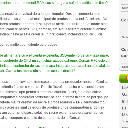
producerea de memorii RAM sau strategia a suferit modificari in timp?
Scri
gia noastra a evoluat de-a lungul timpului. Desigur, memoria este
ii au vrut sa vada mai multe tipuri de produse de la noi. Astfel am aflat
Com
rea produselor precum si suportul oferit a putut fi adaptat foarte bine
are, coolere pentru CPU, carcase, etc. Noi ascultam cererile clientilor
deplineste aceste cereri la un pret corect, incheind apoi ciclul cu
Scri
entru multe tipuri diferite de produse.
Com
qui
 alimentare cu o eficienta excelenta, SSD-urile Force cu viteza mare,
dar coolerele de CPU nu sunt chiar atat de extreme. Corsair H70 este un
ritatea coolerelor de racire cu apa integrate, dar iarasi nu este atat de
Scri
ir. Care a fost ideea din spatele acestei decizii?
mesc pentru cuvintele frumoase la adresa produselor noastre! Cred ca
diferita fata de a voastra. Practic,filozofia noastra e sa consideram
LEV
e folosesc apa pentru a transfera caldura. Astfel, ele ofera cateva
Găl
ajoritatea coolerelor “extreme” pe aer in forma in care se pot gasi pe
In 
 metode mai “extreme” de racire a procesoarelor – LN2, termoelectric,
 ca acestea sunt categorii de produse unde cumparatorii ar dori sa
La 
am vorbit si folosesc solutii de racire extrema prefera sa-si fabrice
Mo
ecat sa cumpere o solutie de compromis de la Corsair.
1 M