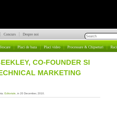
Concurs
Despre noi
Stocare
Placi de baza
Placi video
Procesoare & Chipseturi
Raci
BEEKLEY, CO-FOUNDER SI
TECHNICAL MARKETING
ria:
Editoriale
, in 20 December, 2010.