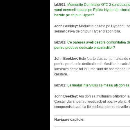
lab501:
Memoriile Dominator GTX 2 sunt bazate p
vand memorii bazate pe Elpida Hyper din stocul 
bazate pe chipuri Hyper?
John Beekley:
Modulele bazate pe Hyper nu se m
semnificativa de chipuri Hyper disponibila.
lab501:
Ce parerea aveti despre comunitatea de
pentru produse dedicate entuziastilor?
John Beekley:
Este foarte clar, comunitatea de
pentru produsele dedicate entuziastilor in cadru
lanseaza peste tot in lume sunt de asemenea un 
crestere.
lab501:
La finalul interviului ce mesaj ati dori s
John Beekley:
Am dori sa multumim cititorilor 
Corsair dar si pentru feedback-ul pozitiv oferit
compromise care sa fie perfecte pentru nevoile en
Navigare capitole: