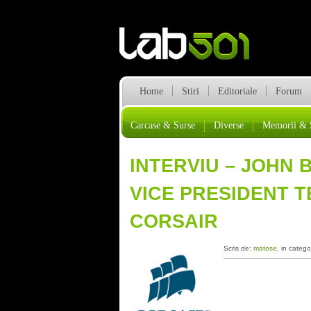
Home
Stiri
Editoriale
Forum
Carcase & Surse
Diverse
Memorii & 
INTERVIU – JOHN 
VICE PRESIDENT 
CORSAIR
Scris de:
matose
, in catego