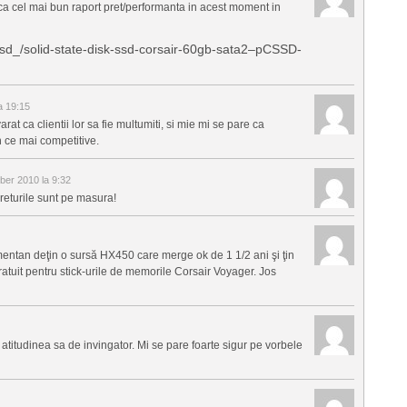
 ca cel mai bun raport pret/performanta in acest moment in
ssd_/solid-state-disk-ssd-corsair-60gb-sata2–pCSSD-
a 19:15
at ca clientii lor sa fie multumiti, si mie mi se pare ca
 ce mai competitive.
er 2010 la 9:32
returile sunt pe masura!
mentan deţin o sursă HX450 care merge ok de 1 1/2 ani şi ţin
atuit pentru stick-urile de memorile Corsair Voyager. Jos
 atitudinea sa de invingator. Mi se pare foarte sigur pe vorbele