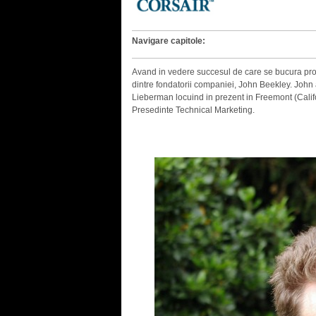
Navigare capitole:
Avand in vedere succesul de care se bucura pro
dintre fondatorii companiei, John Beekley. John
Lieberman locuind in prezent in Freemont (Califo
Presedinte Technical Marketing.
.