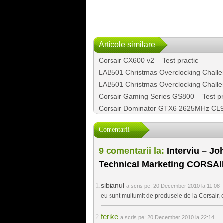
Articole similare
Corsair CX600 v2 – Test practic
LAB501 Christmas Overclocking Challen
LAB501 Christmas Overclocking Chall
Corsair Gaming Series GS800 – Test pr
Corsair Dominator GTX6 2625MHz CL9 
Comentarii
9 comentarii la:
Interviu – Jo
Technical Marketing CORSAI
sibianul
a scris pe:
20 December 2010 la 11:08
eu sunt multumit de produsele de la Corsair, 
ferike
a scris pe:
20 December 2010 la 22:14