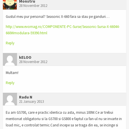
Monstru
28 November 2012
Gustul meu pur personal? Seasonic X-660 fara sa stau pe ganduri…
http://www.evomag.ro/COMPONENTE-PC-Surse/Seasonic-Sursa-X-66044-
660Wmodulara-59390.html
Reply
kELOO
28 November 2012
Multam!
Reply
Radu N
21 January 2013
Eu am GS700, care e practic identica cu asta, minus 100W.Ce ar trebui
mentionat obligatoriu si la GS700 si GS800 e faptul ca fan-ul nu se invarte in
load mic, e controlat termic.Cand incepe sa se traga din ea, se incinge si