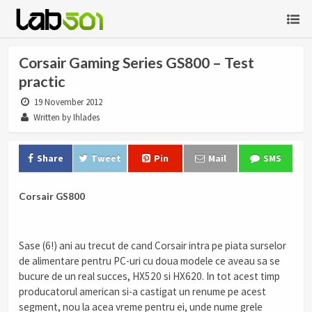
Corsair Gaming Series GS800 – Test
practic
19 November 2012
Written by Ihlades
Share
Tweet
Pin
Mail
SMS
Corsair GS800
Sase (6!) ani au trecut de cand Corsair intra pe piata surselor
de alimentare pentru PC-uri cu doua modele ce aveau sa se
bucure de un real succes, HX520 si HX620. In tot acest timp
producatorul american si-a castigat un renume pe acest
segment, nou la acea vreme pentru ei, unde nume grele