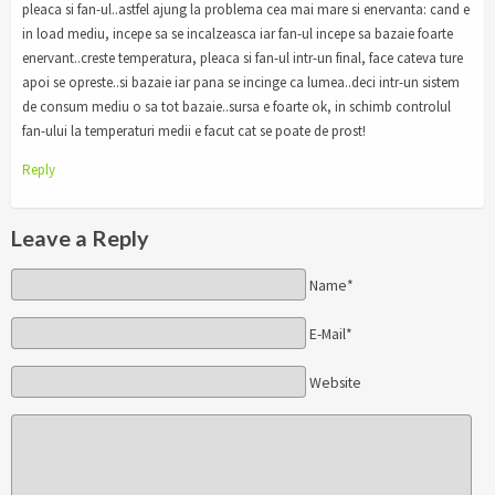
pleaca si fan-ul..astfel ajung la problema cea mai mare si enervanta: cand e
in load mediu, incepe sa se incalzeasca iar fan-ul incepe sa bazaie foarte
enervant..creste temperatura, pleaca si fan-ul intr-un final, face cateva ture
apoi se opreste..si bazaie iar pana se incinge ca lumea..deci intr-un sistem
de consum mediu o sa tot bazaie..sursa e foarte ok, in schimb controlul
fan-ului la temperaturi medii e facut cat se poate de prost!
Reply
Leave a Reply
Name*
E-Mail*
Website