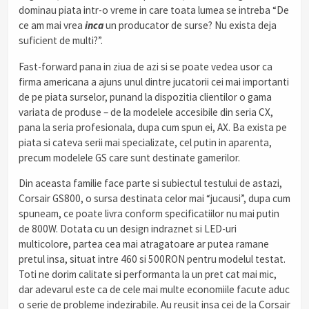
dominau piata intr-o vreme in care toata lumea se intreba “De
ce am mai vrea
inca
un producator de surse? Nu exista deja
suficient de multi?”.
Fast-forward pana in ziua de azi si se poate vedea usor ca
firma americana a ajuns unul dintre jucatorii cei mai importanti
de pe piata surselor, punand la dispozitia clientilor o gama
variata de produse – de la modelele accesibile din seria CX,
pana la seria profesionala, dupa cum spun ei, AX. Ba exista pe
piata si cateva serii mai specializate, cel putin in aparenta,
precum modelele GS care sunt destinate gamerilor.
Din aceasta familie face parte si subiectul testului de astazi,
Corsair GS800, o sursa destinata celor mai “jucausi”, dupa cum
spuneam, ce poate livra conform specificatiilor nu mai putin
de 800W. Dotata cu un design indraznet si LED-uri
multicolore, partea cea mai atragatoare ar putea ramane
pretul insa, situat intre 460 si 500RON pentru modelul testat.
Toti ne dorim calitate si performanta la un pret cat mai mic,
dar adevarul este ca de cele mai multe economiile facute aduc
o serie de probleme indezirabile. Au reusit insa cei de la Corsair