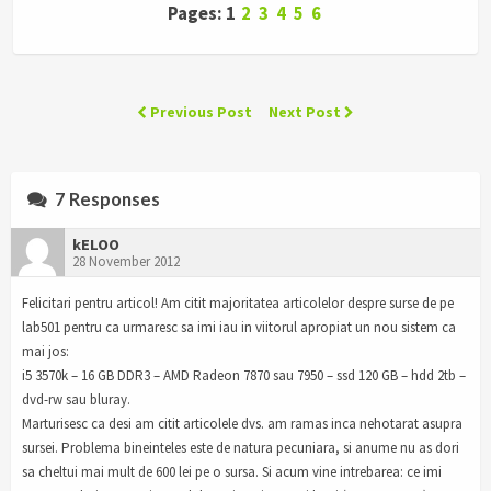
Pages: 1
2
3
4
5
6
Previous Post
Next Post
7 Responses
kELOO
28 November 2012
Felicitari pentru articol! Am citit majoritatea articolelor despre surse de pe
lab501 pentru ca urmaresc sa imi iau in viitorul apropiat un nou sistem ca
mai jos:
i5 3570k – 16 GB DDR3 – AMD Radeon 7870 sau 7950 – ssd 120 GB – hdd 2tb –
dvd-rw sau bluray.
Marturisesc ca desi am citit articolele dvs. am ramas inca nehotarat asupra
sursei. Problema bineinteles este de natura pecuniara, si anume nu as dori
sa cheltui mai mult de 600 lei pe o sursa. Si acum vine intrebarea: ce imi