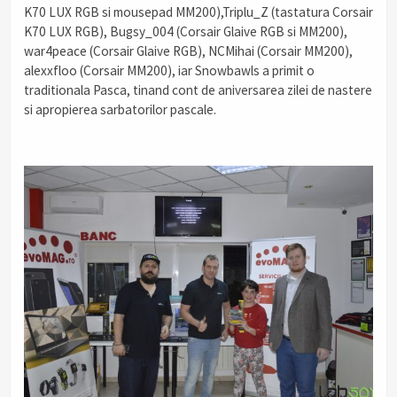
K70 LUX RGB si mousepad MM200),Triplu_Z (tastatura Corsair
K70 LUX RGB), Bugsy_004 (Corsair Glaive RGB si MM200),
war4peace (Corsair Glaive RGB), NCMihai (Corsair MM200),
alexxfloo (Corsair MM200), iar Snowbawls a primit o
traditionala Pasca, tinand cont de aniversarea zilei de nastere
si apropierea sarbatorilor pascale.