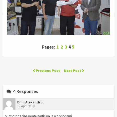
Pages:
1
2
3
4
5
Previous Post
Next Post
4 Responses
Emil Alexandru
17 April 2018
Sunt curios cine poate participa la workshopuri.