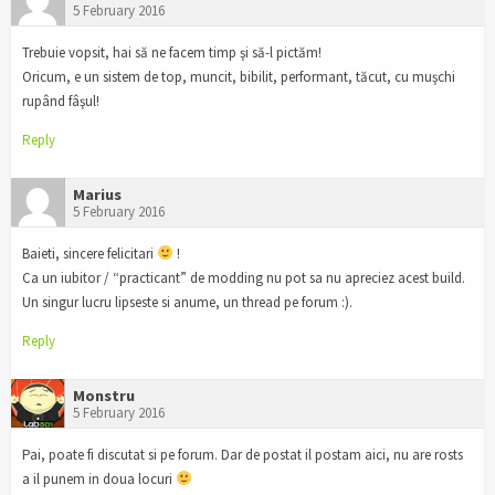
5 February 2016
Trebuie vopsit, hai să ne facem timp şi să-l pictăm!
Oricum, e un sistem de top, muncit, bibilit, performant, tăcut, cu muşchi
rupând fâşul!
Reply
Marius
5 February 2016
Baieti, sincere felicitari
!
Ca un iubitor / “practicant” de modding nu pot sa nu apreciez acest build.
Un singur lucru lipseste si anume, un thread pe forum :).
Reply
Monstru
5 February 2016
Pai, poate fi discutat si pe forum. Dar de postat il postam aici, nu are rosts
a il punem in doua locuri