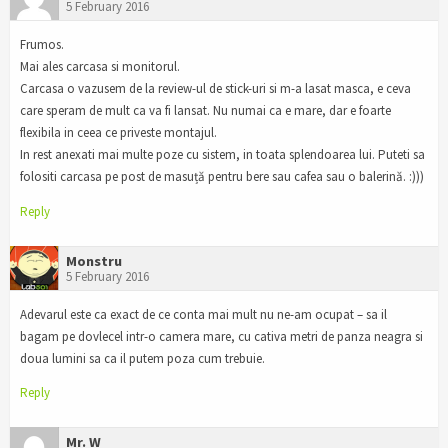
5 February 2016
Frumos.
Mai ales carcasa si monitorul.
Carcasa o vazusem de la review-ul de stick-uri si m-a lasat masca, e ceva
care speram de mult ca va fi lansat. Nu numai ca e mare, dar e foarte
flexibila in ceea ce priveste montajul.
In rest anexati mai multe poze cu sistem, in toata splendoarea lui. Puteti sa
folositi carcasa pe post de masuță pentru bere sau cafea sau o balerină. :)))
Reply
Monstru
5 February 2016
Adevarul este ca exact de ce conta mai mult nu ne-am ocupat – sa il
bagam pe dovlecel intr-o camera mare, cu cativa metri de panza neagra si
doua lumini sa ca il putem poza cum trebuie.
Reply
Mr. W