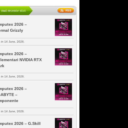
 mai recente stiri
putex 2026 –
rmal Grizzly
s in 14 June, 2026.
putex 2026 –
lementari NVIDIA RTX
rk
s in 14 June, 2026.
putex 2026 –
GABYTE –
mponente
s in 14 June, 2026.
putex 2026 – G.Skill