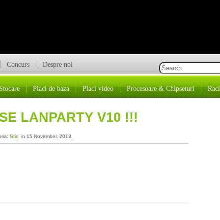
Concurs
Despre noi
Stocare
Placi de baza
Placi video
Procesoare & Chipseturi
Raci
SE LANPARTY V10 !!!
oria:
Stiri
, in 15 November, 2013.