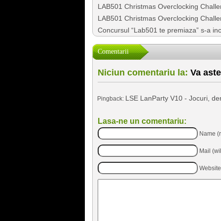
LAB501 Christmas Overclocking Challen
LAB501 Christmas Overclocking Chall
Concursul “Lab501 te premiaza” s-a inch
Comentarii
Niciun comentariu la:
Va aste
LSE LanParty V10 - Jocuri, dem
Pingback:
Lasa-ne un comentariu:
Name (r
Mail (wi
Website