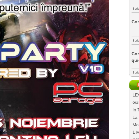
Scri
Com
Scri
Com
qui
Scri
LEV
Găl
In 
La 
Mo
1 M