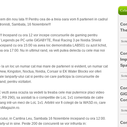
Cele
 din nou lata !!! Pentru cea de-a treia oara vom fi parteneri in cadrul
Com
tronisti, Sambata, 16 Noiembrie!!!
The
eu!!! Incepand cu ora 12 vor incepe concursurile de gaming pentru
e of Legends pe PC-urile GIGABYTE, Real Racing 3 pe Nvidia Shield
Scri
. Incepand cu ora 15:00 va avea loc demonstratia LAB501 cu azot lichid,
pa ora 17:00. Nu in ultimul rand, va veti putea delecta cu cele mai noi
Com
Imp
Spa
e la un loc un numar cat mai mare de parteneri si evident, un numar cat
ew, Kingston, Noctua, Nvidia, Corsair si EK Water Blocks vor oferi
Scri
 ale lanparty-ului cat si pentru cei care participa la concursurile de
d, pentru vizitatori.
Com
vezti avea ocazia sa vedeti la treaba cele mai puternice placi video
GI
R9 290), sa asistati la o competitie de LoL 1v1 comentata de catre
Co
 ang intr-un meci de LoL 1v1. Arbitrii vor fi colegii de la WASD.ro, care
esMagazin.ro.
Scri
 locului, in Cantina Leu, Sambata 16 Noiembrie incepand cu ora 12:00.
Com
-ul in sine. Peste 200 de concurenti se vor infrunta in: