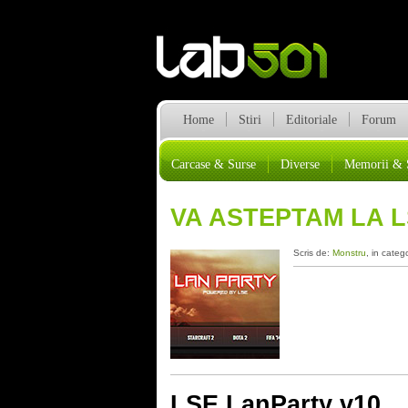
Home
Stiri
Editoriale
Forum
Carcase & Surse
Diverse
Memorii & 
VA ASTEPTAM LA L
Scris de:
Monstru
, in categ
LSE LanParty v10