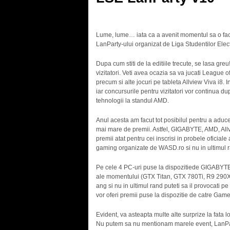
Lume, lume… iata ca a avenit momentul sa o facem
LanParty-ului organizat de Liga Studentilor Elec
Dupa cum stiti de la editiile trecute, se lasa gr
vizitatori. Veti avea ocazia sa va jucati Leagu
precum si alte jocuri pe tableta Allview Viva i8
iar concursurile pentru vizitatori vor continua du
tehnologii la standul AMD.
Anul acesta am facut tot posibilul pentru a aduc
mai mare de premii. Astfel, GIGABYTE, AMD, Allvi
premii atat pentru cei inscrisi in probele oficiale
gaming organizate de WASD.ro si nu in ultimul ran
Pe cele 4 PC-uri puse la dispozitiede GIGABYTE 
ale momentului (GTX Titan, GTX 780Ti, R9 290X, 
ang si nu in ultimul rand puteti sa il provocati pe
vor oferi premii puse la dispozitie de catre Gam
Evident, va asteapta multe alte surprize la fata
Nu putem sa nu mentionam marele event, LanParty