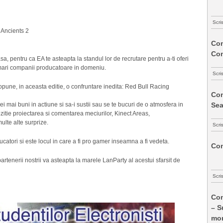
Scri
 Ancients 2
Com
Co
sa, pentru ca EA te asteapta la standul lor de recrutare pentru a-ti oferi
i mari companii producatoare in domeniu.
Scri
opune, in aceasta editie, o confruntare inedita: Red Bull Racing
Com
cei mai buni in actiune si sa-i sustii sau se te bucuri de o atmosfera in
Sea
zitie proiectarea si comentarea meciurilor, Kinect Areas,
lte alte surprize.
Scri
catori si este locul in care a fi pro gamer inseamna a fi vedeta.
Com
rtenerii nostrii va asteapta la marele LanParty al acestui sfarsit de
Scri
Com
– S
mon