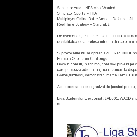
Simulator Auto – NFS Most Wanted
Simulator Sportiv – FIFA
Multiplayer Online Battle Arena – Defence of the
Real Time Strategy – Starcraft 2
De asemenea, ar fi indicat sa nu iti uiti CV-ul aca
posibilitatea de a profesa intr-una din cele ma
Si provocarile nu se opresc aici… Red Bull iti pr
Formula One Team Challenge.
Daca iti doresti, in schimb, doar sa-i privesti pe 
care primeaza adrenalina, noi iti punem la dispo
GameQuiztador, demonstratii marca Lab501 si mu
Acest concurs este organizat de jucatori pentru ju
Liga Studentilor Electronisti, LAB501, WASD si pa
an!!!