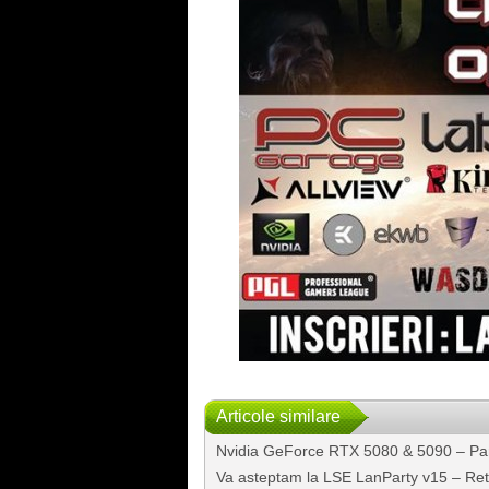
Articole similare
Nvidia GeForce RTX 5080 & 5090 – Part 
Va asteptam la LSE LanParty v15 – Ret