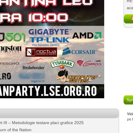
REV
aca
Syn
Viz
pe 
III – Metodologie testare placi grafice 2025
urn of the Nation