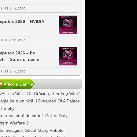
s in 13 June, 2026.
putex 2026 – NVIDIA
s in 13 June, 2026.
putex 2026 – be
et! – Surse si racire
s in 13 June, 2026.
Articole Gaming
EL-ul rătăcit. De Crăciun, liber la „răsfoit”!
ăgia de duminică: I Dreamed Of A Palace
The Sky
o aruncatură de cartof: Call of Duty
dern Warfare 2
ai Gălăgios: Shoot Many Robots!