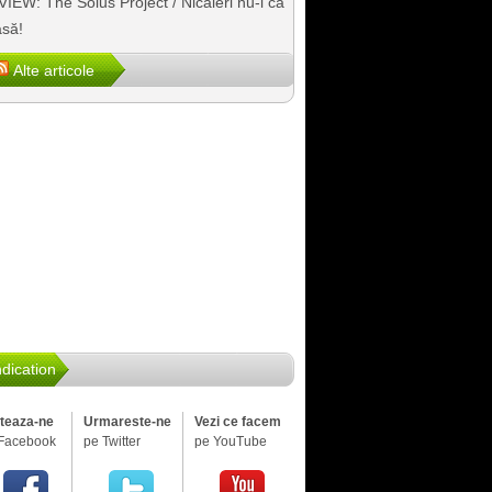
IEW: The Solus Project / Nicăieri nu-i ca
să!
Alte articole
dication
iteaza-ne
Urmareste-ne
Vezi ce facem
Facebook
pe Twitter
pe YouTube