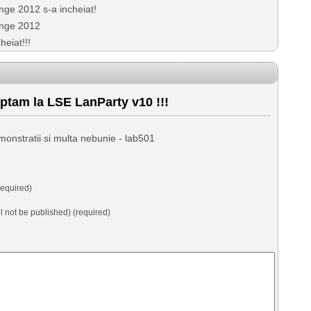
ge 2012 s-a incheiat!
enge 2012
eiat!!!
ptam la LSE LanParty v10 !!!
onstratii si multa nebunie - lab501
equired)
ll not be published) (required)