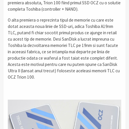
premiera absoluta, Trion 100 fiind primul SSD OCZ cu o solutie
completa Toshiba (controller + NAND).
O alta premiera o reprezinta tipul de memorie cu care este
dotat aceasta noua linie de SSD-uri, adica Toshiba A19nm
TLC, putand fi chiar socotit primul produs ce ajunge in retail
cu acest tip de memorie. Desi SanDisk a lucrat impreuna cu
Toshiba la dezvoltarea memoriei TLC pe 19nm si sunt facute
in aceeasi fabrica, ce se intampla mai departe pe linia de
productie odata ce waferul a fost taiat este complet diferit.
Acesta este motivul pentru care nu putem spune ca SanDisk
Ultra II (lansat anul trecut) foloseste aceleasi memorii TLC cu
OCZ Trion 100.