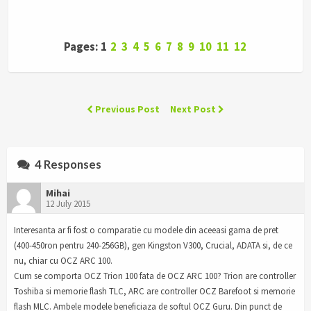
Pages: 1
2
3
4
5
6
7
8
9
10
11
12
Previous Post
Next Post
4 Responses
Mihai
12 July 2015
Interesanta ar fi fost o comparatie cu modele din aceeasi gama de pret
(400-450ron pentru 240-256GB), gen Kingston V300, Crucial, ADATA si, de ce
nu, chiar cu OCZ ARC 100.
Cum se comporta OCZ Trion 100 fata de OCZ ARC 100? Trion are controller
Toshiba si memorie flash TLC, ARC are controller OCZ Barefoot si memorie
flash MLC. Ambele modele beneficiaza de softul OCZ Guru. Din punct de