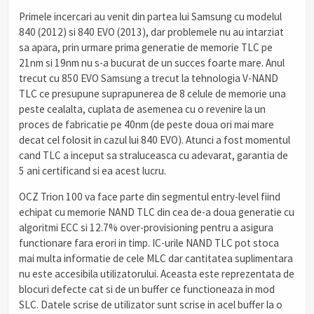
Primele incercari au venit din partea lui Samsung cu modelul
840 (2012) si 840 EVO (2013), dar problemele nu au intarziat
sa apara, prin urmare prima generatie de memorie TLC pe
21nm si 19nm nu s-a bucurat de un succes foarte mare. Anul
trecut cu 850 EVO Samsung a trecut la tehnologia V-NAND
TLC ce presupune suprapunerea de 8 celule de memorie una
peste cealalta, cuplata de asemenea cu o revenire la un
proces de fabricatie pe 40nm (de peste doua ori mai mare
decat cel folosit in cazul lui 840 EVO). Atunci a fost momentul
cand TLC a inceput sa straluceasca cu adevarat, garantia de
5 ani certificand si ea acest lucru.
OCZ Trion 100 va face parte din segmentul entry-level fiind
echipat cu memorie NAND TLC din cea de-a doua generatie cu
algoritmi ECC si 12.7% over-provisioning pentru a asigura
functionare fara erori in timp. IC-urile NAND TLC pot stoca
mai multa informatie de cele MLC dar cantitatea suplimentara
nu este accesibila utilizatorului. Aceasta este reprezentata de
blocuri defecte cat si de un buffer ce functioneaza in mod
SLC. Datele scrise de utilizator sunt scrise in acel buffer la o