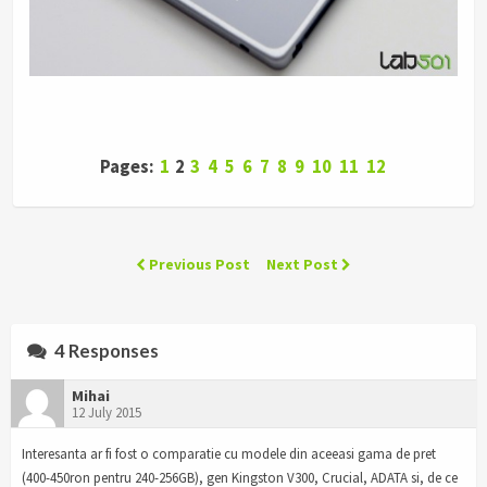
Pages:
1
2
3
4
5
6
7
8
9
10
11
12
Previous Post
Next Post
4 Responses
Mihai
12 July 2015
Interesanta ar fi fost o comparatie cu modele din aceeasi gama de pret
(400-450ron pentru 240-256GB), gen Kingston V300, Crucial, ADATA si, de ce