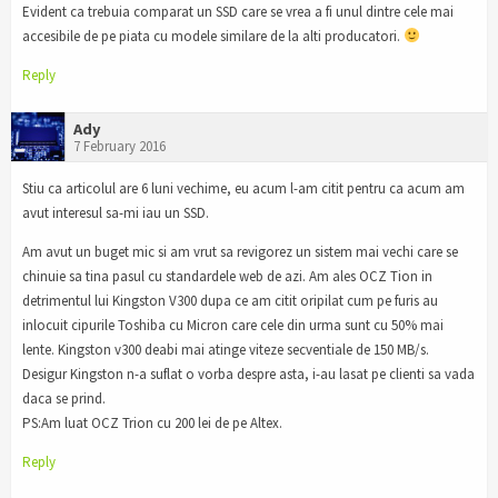
Evident ca trebuia comparat un SSD care se vrea a fi unul dintre cele mai
accesibile de pe piata cu modele similare de la alti producatori.
Reply
Ady
7 February 2016
Stiu ca articolul are 6 luni vechime, eu acum l-am citit pentru ca acum am
avut interesul sa-mi iau un SSD.
Am avut un buget mic si am vrut sa revigorez un sistem mai vechi care se
chinuie sa tina pasul cu standardele web de azi. Am ales OCZ Tion in
detrimentul lui Kingston V300 dupa ce am citit oripilat cum pe furis au
inlocuit cipurile Toshiba cu Micron care cele din urma sunt cu 50% mai
lente. Kingston v300 deabi mai atinge viteze secventiale de 150 MB/s.
Desigur Kingston n-a suflat o vorba despre asta, i-au lasat pe clienti sa vada
daca se prind.
PS:Am luat OCZ Trion cu 200 lei de pe Altex.
Reply