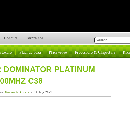
Concurs
Despre noi
Stocare
Placi de baza
Placi video
Procesoare & Chipseturi
Raci
R DOMINATOR PLATINUM
00MHZ C36
ria:
Memorii & Stocare
, in 19 July, 2023.