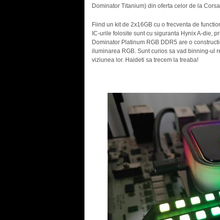
Dominator Titanium) din oferta celor de la Co
Fiind un kit de 2x16GB cu o frecventa de functi
IC-urile folosite sunt cu siguranta Hynix A-die, 
Dominator Platinum RGB DDR5 are o constructie p
iluminarea RGB. Sunt curios sa vad binning-ul re
viziunea lor. Haideti sa trecem la treaba!