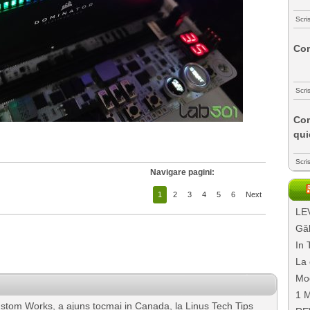
Scri
Com
Scri
Com
qui
Scri
Navigare pagini:
1
2
3
4
5
6
Next
LEV
Găl
In 
La 
Mo
1 M
tom Works, a ajuns tocmai in Canada, la Linus Tech Tips