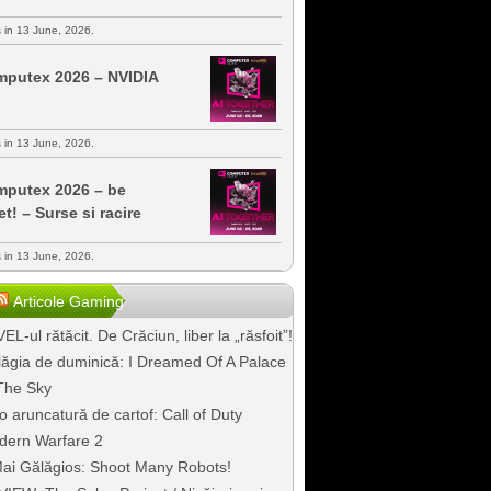
s in 13 June, 2026.
putex 2026 – NVIDIA
s in 13 June, 2026.
putex 2026 – be
et! – Surse si racire
s in 13 June, 2026.
Articole Gaming
EL-ul rătăcit. De Crăciun, liber la „răsfoit”!
ăgia de duminică: I Dreamed Of A Palace
The Sky
o aruncatură de cartof: Call of Duty
dern Warfare 2
ai Gălăgios: Shoot Many Robots!