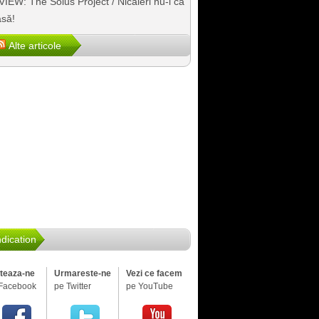
IEW: The Solus Project / Nicăieri nu-i ca
să!
Alte articole
dication
iteaza-ne
Urmareste-ne
Vezi ce facem
Facebook
pe Twitter
pe YouTube