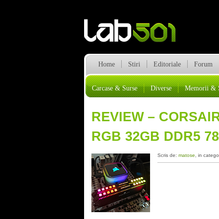
Home
Stiri
Editoriale
Forum
Carcase & Surse
Diverse
Memorii & 
REVIEW – CORSAI
RGB 32GB DDR5 78
Scris de:
matose
, in catego