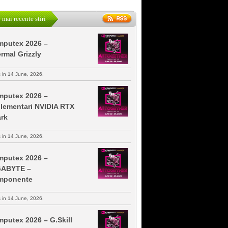
 mai recente stiri
putex 2026 –
rmal Grizzly
s in 14 June, 2026.
putex 2026 –
lementari NVIDIA RTX
rk
s in 14 June, 2026.
putex 2026 –
GABYTE –
mponente
s in 14 June, 2026.
putex 2026 – G.Skill