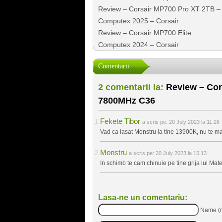
Review – Corsair MP700 Pro XT 2TB – En
Computex 2025 – Corsair
Review – Corsair MP700 Elite
Computex 2024 – Corsair
Comentarii
2 comentarii la:
Review – Cor
7800MHz C36
Fekete Tibor
a scris pe:
20 July 2023 la 11:26
Vad ca lasat Monstru la tine 13900K, nu te ma
Monstru
a scris pe:
20 July 2023 la 15:13
In schimb te cam chinuie pe tine grija lui Mat
Lasa-ne un comentariu:
Name (r