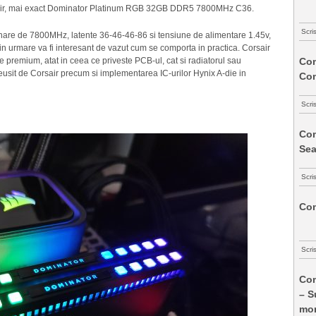
rsair, mai exact Dominator Platinum RGB 32GB DDR5 7800MHz C36.
Scri
onare de 7800MHz, latente 36-46-46-86 si tensiune de alimentare 1.45v,
prin urmare va fi interesant de vazut cum se comporta in practica. Corsair
Com
remium, atat in ceea ce priveste PCB-ul, cat si radiatorul sau
usit de Corsair precum si implementarea IC-urilor Hynix A-die in
Co
Scri
Com
Sea
Scri
Com
Scri
Com
– S
mon