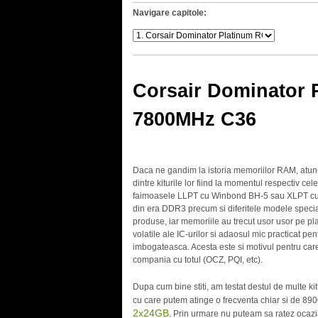
Navigare capitole:
Corsair Dominator
7800MHz C36
Daca ne gandim la istoria memoriilor RAM, atunc
dintre kiturile lor fiind la momentul respectiv ce
faimoasele LLPT cu Winbond BH-5 sau XLPT c
din era DDR3 precum si diferitele modele special
produse, iar memoriile au trecut usor usor pe plan
volatile ale IC-urilor si adaosul mic practicat pe
imbogateasca. Acesta este si motivul pentru car
compania cu totul (OCZ, PQI, etc).
Dupa cum bine stiti, am testat destul de multe kit
cu care putem atinge o frecventa chiar si de 89
2x24GB
. Prin urmare nu puteam sa ratez ocazia 