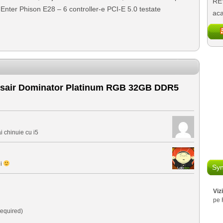
REV
ter Phison E28 – 6 controller-e PCI-E 5.0 testate
aca
sair Dominator Platinum RGB 32GB DDR5
i chinuie cu i5
ei
Syn
Viz
pe 
equired)