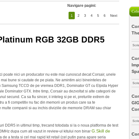
Navigare pagini:
Cele
1
2
3
4
5
6
Next
Com
The
 Platinum RGB 32GB DDR5
Scri
Com
Imp
Spa
i poate nici un producator nu este mai cunoscut decat Corsair, unele
le mai bune si cautate de pe piata. Ne amintim aici bineinteles de
Scri
u Samsung TCCD de pe vremea DDR1, Dominator GT cu Elpida Hyper
e Dominator GTX. Intre timp, Corsair au dezvoltat si alte categorii de
Com
ul secund. Ca sa fiu sincer, ii inteleg si pe ei, preturile extrem de
GI
ntru a fi competitiv nu fac din memorii un produs care sa te
e multe companii si-au inchis diviziile de memorie DRAM sau chiar
Co
Scri
uri DDR5 in ultimul timp, trecand totodata si la o noua platforma de test
G.Skill de
00MHz dupa cum ati vazut in review-ul kitului non binar
Com
de a testa si cel mai rapid kit retail (cel putin pana apare seria