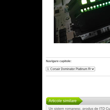
Navigare capitole:
Articole similare
Un sistem romanesc, produs de ITD Cus