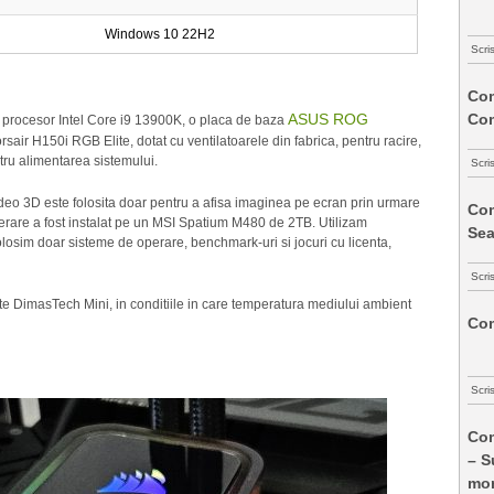
Windows 10 22H2
Scri
Com
Co
ASUS ROG
un procesor Intel Core i9 13900K, o placa de baza
rsair H150i RGB Elite, dotat cu ventilatoarele din fabrica, pentru racire,
ru alimentarea sistemului.
Scri
deo 3D este folosita doar pentru a afisa imaginea pe ecran prin urmare
Com
perare a fost instalat pe un MSI Spatium M480 de 2TB. Utilizam
Sea
losim doar sisteme de operare, benchmark-uri si jocuri cu licenta,
Scri
este DimasTech Mini, in conditiile in care temperatura mediului ambient
Com
Scri
Com
– S
mon