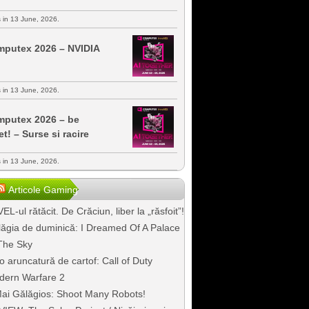
s in 13 June, 2026.
putex 2026 – NVIDIA
s in 13 June, 2026.
putex 2026 – be
et! – Surse si racire
s in 13 June, 2026.
Articole Gaming
EL-ul rătăcit. De Crăciun, liber la „răsfoit”!
ăgia de duminică: I Dreamed Of A Palace
The Sky
o aruncatură de cartof: Call of Duty
dern Warfare 2
ai Gălăgios: Shoot Many Robots!