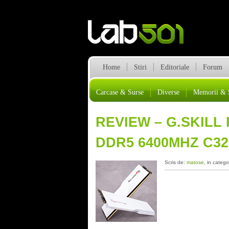
Home
Stiri
Editoriale
Forum
Carcase & Surse
Diverse
Memorii & 
REVIEW – G.SKILL
DDR5 6400MHZ C32
Scris de:
matose
, in catego