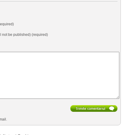
equired)
ll not be published) (required)
mail.