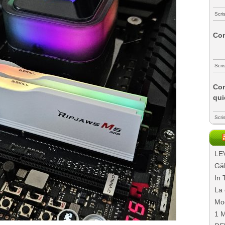
Scri
Com
Scri
Com
qui
Scri
LEV
Găl
In 
La 
Mo
1 M