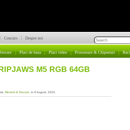
Concurs
Despre noi
Stocare
Placi de baza
Placi video
Procesoare & Chipseturi
Raci
 RIPJAWS M5 RGB 64GB
ria:
Memorii & Stocare
, in 6 August, 2024.