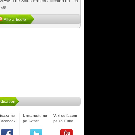
IEW: The Solus Project / Nicăieri nu-i ca
să!
Alte articole
dication
iteaza-ne
Urmareste-ne
Vezi ce facem
Facebook
pe Twitter
pe YouTube