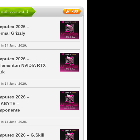
 mai recente stiri
putex 2026 –
rmal Grizzly
s in 14 June, 2026.
putex 2026 –
lementari NVIDIA RTX
rk
s in 14 June, 2026.
putex 2026 –
GABYTE –
mponente
s in 14 June, 2026.
putex 2026 – G.Skill