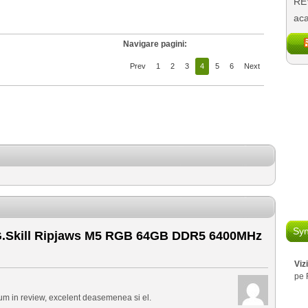
REV
aca
Navigare pagini:
Prev
1
2
3
4
5
6
Next
Syn
.Skill Ripjaws M5 RGB 64GB DDR5 6400MHz
Viz
pe 
um in review, excelent deasemenea si el.