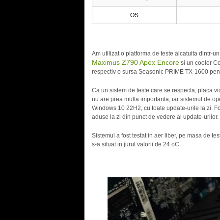
OS
Am utilizat o platforma de teste alcatuita dintr-
Maximus Z790 Apex Encore
si un cooler Co
respectiv o sursa Seasonic PRIME TX-1600 pent
Ca un sistem de teste care se respecta, placa vi
nu are prea multa importanta, iar sistemul de o
Windows 10 22H2, cu toate update-urile la zi. Fo
aduse la zi din punct de vedere al update-urilor.
Sistemul a fost testat in aer liber, pe masa de t
s-a situat in jurul valorii de 24 oC.