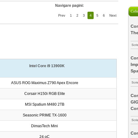
Navigare pagini:
Cele
Prev
1
2
3
4
5
6
Next
Com
The
Scri
Com
Imp
Intel Core i9 13900K
Spa
Scri
ASUS ROG Maximus Z790 Apex Encore
Corsair H150i RGB Elite
Com
GI
MSI Spatium M480 2TB
Co
Seasonic PRIME TX-1600
Scri
DimasTech Mini
Com
24 oC