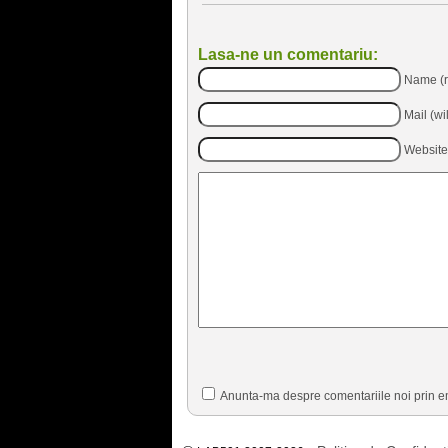
Lasa-ne un comentariu:
Name (r
Mail (wi
Website
Anunta-ma despre comentariile noi prin e