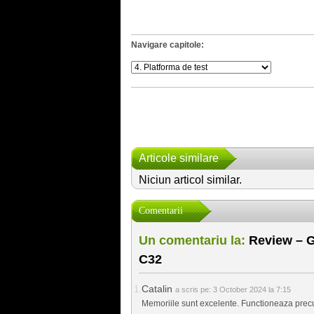
Navigare capitole:
Articole similare
Niciun articol similar.
Comentarii
Un comentariu la:
Review – G
C32
Catalin
a scris pe:
3 October 2024 la 7:15
Memoriile sunt excelente. Functioneaza prec