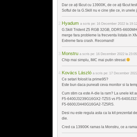
Dar ce ați făcut cu 13900K, de ce ați făcut test
Softul de la G.Skill nu e cine știe ce, in unel
Hyadum
a scris pe:
16 December 2022 la 19:1
G.Skill Trident Z5 RGB 32GB, DDR5-6600MHz, 
merge fara probleme la frecventa listata in X
Extreme fara crash. Recomand!
Monstru
a scris pe:
16 December 2022 la 23:05
Chip mai simplu, IMC mai putin stresat
Kovács László
a scris pe:
17 December 2022 
Ce setari folosit la prime95?
Este bun daca puneati ceva monitor si la tem
Cum stim ca este A-die la ram? La unele kit am
F5-6400J3239G16GX2-TZ5S vs F5-6400J32
F5-6600J3440G16GA2-TZ5RS.
Desi nu este regula asta ca la kit prezentat
die.
Cred ca 13900K ramas la Monstru, ce a ramas 