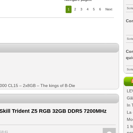
Scri
1
2
3
4
5
6
Next
Com
Scri
Com
qui
Scri
4000 CL15 – 2x8GB – The kings of B-Die
LEV
Găl
In 
Skill Trident Z5 RGB 32GB DDR5 7200MHz
La 
Mo
1 M
18:41