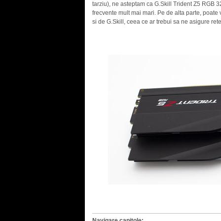
tarziu), ne asteptam ca G.Skill Trident Z5 RGB
frecvente mult mai mari. Pe de alta parte, poate
si de G.Skill, ceea ce ar trebui sa ne asigure ret
Navigare capitole: