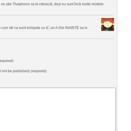
nu știe Thaiphoon sa le citească, deși nu sunt încă multe modele
i cum stii ca sunt echipate cu IC-uri A-Die INAINTE sa le
equired)
ll not be published) (required)