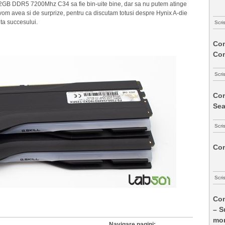
 32GB DDR5 7200Mhz C34 sa fie bin-uite bine, dar sa nu putem atinge
 vom avea si de surprize, pentru ca discutam totusi despre Hynix A-die
eta succesului.
Scri
Com
Co
Scri
Com
Sea
Scri
Com
Scri
Com
– S
mon
Navigare pagini: