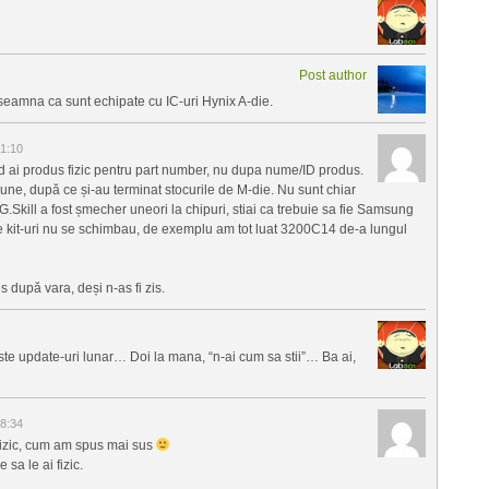
Post author
seamna ca sunt echipate cu IC-uri Hynix A-die.
1:10
d ai produs fizic pentru part number, nu dupa nume/ID produs.
ne, după ce și-au terminat stocurile de M-die. Nu sunt chiar
.Skill a fost șmecher uneori la chipuri, stiai ca trebuie sa fie Samsung
 kit-uri nu se schimbau, de exemplu am tot luat 3200C14 de-a lungul
s după vara, deși n-as fi zis.
te update-uri lunar… Doi la mana, “n-ai cum sa stii”… Ba ai,
8:34
 fizic, cum am spus mai sus
 sa le ai fizic.