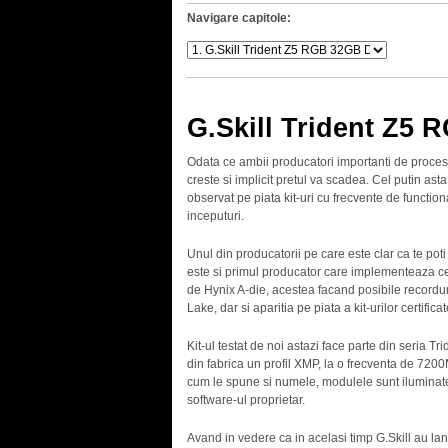
Navigare capitole:
G.Skill Trident Z
Odata ce ambii producatori importanti de proces
creste si implicit pretul va scadea. Cel putin ast
observat pe piata kit-uri cu frecvente de function
inceputuri.
Unul din producatorii pe care este clar ca te po
este si primul producator care implementeaza c
de Hynix A-die, acestea facand posibile recordur
Lake, dar si aparitia pe piata a kit-urilor certifi
Kit-ul testat de noi astazi face parte din seria 
din fabrica un profil XMP, la o frecventa de 72
cum le spune si numele, modulele sunt iluminate 
software-ul proprietar.
Avand in vedere ca in acelasi timp G.Skill au 