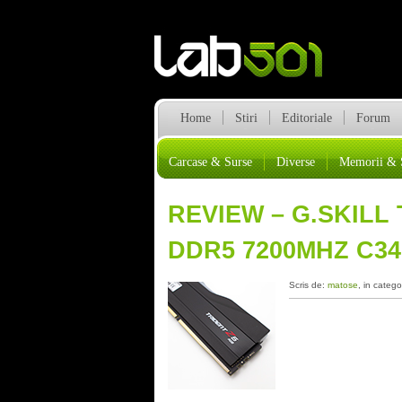
Home
Stiri
Editoriale
Forum
Carcase & Surse
Diverse
Memorii & 
REVIEW – G.SKILL
DDR5 7200MHZ C34
Scris de:
matose
, in catego