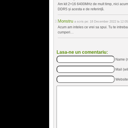
Am kit 2×16 6400MHz de mult timp, nici acum 
DDR5 și acesta e de referință.
Monstru
a scris pe:
18 December 2022 la 12:05
Acum am inteles ce vrei sa spui. Tu te intreba
cumperi…
Lasa-ne un comentariu:
Name (r
Mail (wi
Website