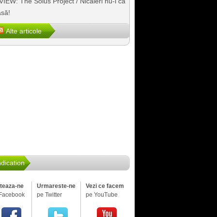
IEW: The Solus Project / Nicăieri nu-i ca
să!
Alte articole
dication
iteaza-ne
Urmareste-ne
Vezi ce facem
Facebook
pe Twitter
pe YouTube