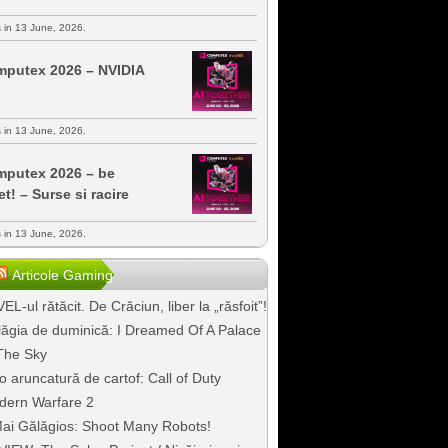
s in 13 June, 2026.
putex 2026 – NVIDIA
s in 13 June, 2026.
putex 2026 – be
et! – Surse si racire
s in 13 June, 2026.
Articole Gaming
EL-ul rătăcit. De Crăciun, liber la „răsfoit”!
ăgia de duminică: I Dreamed Of A Palace
The Sky
o aruncatură de cartof: Call of Duty
dern Warfare 2
ai Gălăgios: Shoot Many Robots!