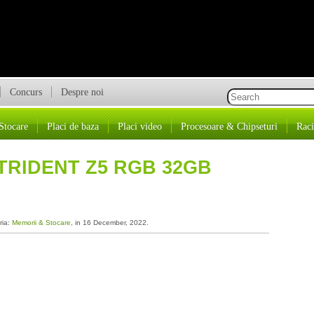
Concurs
Despre noi
Stocare
Placi de baza
Placi video
Procesoare & Chipseturi
Raci
 TRIDENT Z5 RGB 32GB
ria:
Memorii & Stocare
, in 16 December, 2022.