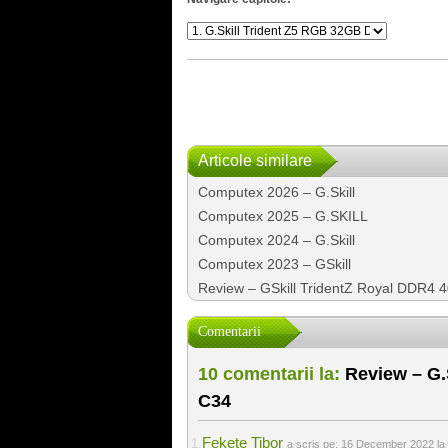
Articole similare
Computex 2026 – G.Skill
Computex 2025 – G.SKILL
Computex 2024 – G.Skill
Computex 2023 – GSkill
Review – GSkill TridentZ Royal DDR4 
Comentarii
10 comentarii la:
Review – G.
C34
Fekete Tibor
a scris pe:
16 December 2022 la 