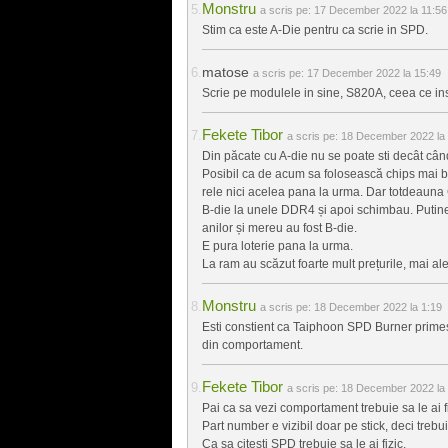
Monstru
a scris pe:
17 December 2022 la 11:56
Stim ca este A-Die pentru ca scrie in SPD.
matose
a scris pe:
17 December 2022 la 15:49
Scrie pe modulele in sine, S820A, ceea ce in
Fekete Tibor
a scris pe:
18 December 2022 la 
Din păcate cu A-die nu se poate sti decât cân
Posibil ca de acum sa folosească chips mai bu
rele nici acelea pana la urma. Dar totdeauna G
B-die la unele DDR4 și apoi schimbau. Putine
anilor și mereu au fost B-die.
E pura loterie pana la urma.
La ram au scăzut foarte mult prețurile, mai ale
Monstru
a scris pe:
18 December 2022 la 1:19
Esti constient ca Taiphoon SPD Burner primes
din comportament.
Fekete Tibor
a scris pe:
18 December 2022 la 
Pai ca sa vezi comportament trebuie sa le ai
Part number e vizibil doar pe stick, deci trebuie
Ca sa citești SPD trebuie sa le ai fizic.