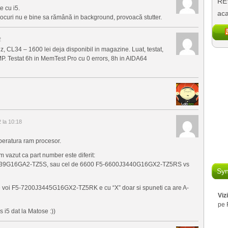
REV
e cu i5.
aca
e jocuri nu e bine sa rămână in background, provoacă stutter.
2
CL34 – 1600 lei deja disponibil in magazine. Luat, testat,
MP. Testat 6h in MemTest Pro cu 0 errors, 8h in AIDA64
la 10:18
peratura ram procesor.
 vazut ca part number este diferit:
39G16GA2-TZ5S, sau cel de 6600 F5-6600J3440G16GX2-TZ5RS vs
Syn
 de voi F5-7200J3445G16GX2-TZ5RK e cu “X” doar si spuneti ca are A-
Viz
pe 
i5 dat la Matose :))