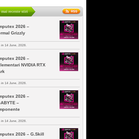
 mai recente stiri
putex 2026 –
rmal Grizzly
s in 14 June, 2026.
putex 2026 –
lementari NVIDIA RTX
rk
s in 14 June, 2026.
putex 2026 –
GABYTE –
mponente
s in 14 June, 2026.
putex 2026 – G.Skill