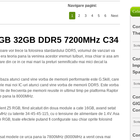
Navigare pagini:
Cele
1
2
3
4
5
6
Next
Com
The
5 RGB 32GB DDR5 7200MHz C34
Scri
oare vor trece la folosirea stardardului DDR5, volumul de vanzari va
a era teoria pana la venirea acestor vremuri tulburi, insa chiar si asa am
Com
are din ce in ce mai mari la preturi semnificativ mai mici decat la
Imp
Spa
ti baza atunci cand vine vorba de memorii performante este G.Skill, care
Scri
ele mai noi IC-uri atunci cand vine vorba de memorii DDR5. Este vorba
ile de frecventa pe memorii reusite in ultimul timp pe platforma Raptor
cate pana la 8000MHz.
Com
GI
Trident Z5 RGB, fiind alcatuit din doua module a cate 16GB, avand setat
Co
00MHz cu latente 34-45-45-115, cu o tensiune de alimentare de 1.4V. Asa
RGB, toate efectele putand fi configurate sau chiar oprite folosind
Scri
Com
lansat modele ce urca pana la 7800MHz (8000MHz a venit ceva mai