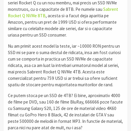
seriei Rocket Q cu un nou membru, mai precis un SSD NVMe
monstruos, cu o capacitate de 8TB. Pe numele sau
Sabrent
Rocket Q NVMe 8TB
, acesta si-a facut deja aparitia pe
Amazon, pentru un pret de 1999 USD si ofera performante
similare cu celelalte modele ale seriei, dar si o capacitate
uriasa pentru un SSD consumer.
Nu am primit acest model la teste, iar ~10000 RON pentru un
SSD mi se pare o suma destul de ridicata, insa am fost curiosi
cum se comporta in practica un SSD NVMe de capacitate
ridicata, asa ca am luat la intrebari urmatorul model al seriei,
mai precis Sabrent Rocket Q NVMe 4TB. Acesta este
comercializat pentru 759 USD si ar trebui sa ofere suficient
spatiu de stocare pentru majoritatea muritorilor de rand.
Ce putem stoca pe un SSD de 4TB? Ei bine, aproximativ 4000
de filme pe DVD, sau 160 de filme BluRay, 666666 poze facute
cu Samsung Galaxy S20, 125 de ore de material video 4K60
filmat cu GoPro Hero 8 Black, 42 de instalari de GTA V sau
peste 500000 de melodii in format MP3. In functie de material,
parca nici nu pare atat de mult, nu-i asa?