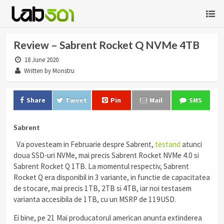
Review – Sabrent Rocket Q NVMe 4TB
18 June 2020
Written by Monstru
Share
Tweet
Pin
Mail
SMS
Sabrent
Va povesteam in Februarie despre Sabrent,
testand
atunci
doua SSD-uri NVMe, mai precis Sabrent Rocket NVMe 4.0 si
Sabrent Rocket Q 1TB. La momentul respectiv, Sabrent
Rocket Q era disponibil in 3 variante, in functie de capacitatea
de stocare, mai precis 1TB, 2TB si 4TB, iar noi testasem
varianta accesibila de 1TB, cu un MSRP de 119USD.
Ei bine, pe 21 Mai producatorul american anunta extinderea