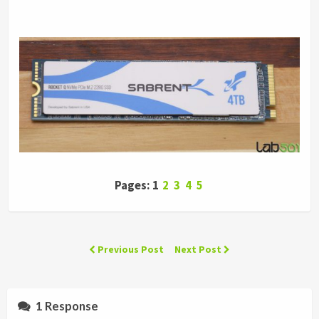
Pages: 1
2
3
4
5
Previous Post
Next Post
1 Response