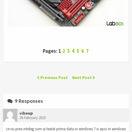
Pages: 1
2
3
4
5
6
7
Previous Post
Next Post
9 Responses
vibeup
26 February 2015
ce nu prea inteleg cum ai testat prima data in windows 7 si apoi in windows