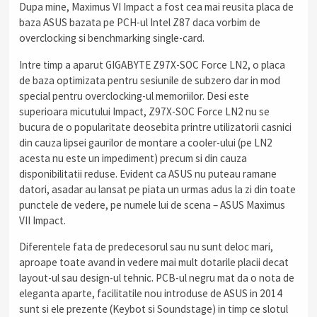
Dupa mine, Maximus VI Impact a fost cea mai reusita placa de
baza ASUS bazata pe PCH-ul Intel Z87 daca vorbim de
overclocking si benchmarking single-card.
Intre timp a aparut GIGABYTE Z97X-SOC Force LN2, o placa
de baza optimizata pentru sesiunile de subzero dar in mod
special pentru overclocking-ul memoriilor. Desi este
superioara micutului Impact, Z97X-SOC Force LN2 nu se
bucura de o popularitate deosebita printre utilizatorii casnici
din cauza lipsei gaurilor de montare a cooler-ului (pe LN2
acesta nu este un impediment) precum si din cauza
disponibilitatii reduse. Evident ca ASUS nu puteau ramane
datori, asadar au lansat pe piata un urmas adus la zi din toate
punctele de vedere, pe numele lui de scena – ASUS Maximus
VII Impact.
Diferentele fata de predecesorul sau nu sunt deloc mari,
aproape toate avand in vedere mai mult dotarile placii decat
layout-ul sau design-ul tehnic. PCB-ul negru mat da o nota de
eleganta aparte, facilitatile nou introduse de ASUS in 2014
sunt si ele prezente (Keybot si Soundstage) in timp ce slotul