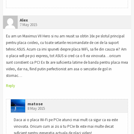
Alex
7 May 2015
Eu am un Maximus VII Hero si nu am reusit sa obtin 16x pe slotul principal
pentru placa cvideo, cu toate setarile recomandate de cei de la suport
tehnic ASUS. Acum ca imi spuneti despre placa WiFi, sa fie din cauza ei? Am
o placa wifi pe pci express, tot ASUS si cred ca o fi ea vinovata…oricum
sunt constient ca PCI Ex 8x are suficienta latime de banda pentru placa mea
video, dar na, fiind putin perfectionist am asa o senzatie de gol in
stomac…
Reply
matose
8 May 2015
Daca ai o placa Wi-Fi pe PCIe atunci mai mult ca sigur ca ea este
vinovata. Oricum cum ai zis si tu PCIe 8x este mai multe decat
suficient pentru generatia actuala de placi video!