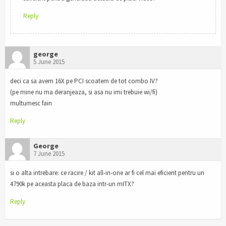
Reply
george
5 June 2015
deci ca sa avem 16X pe PCI scoatem de tot combo IV?
(pe mine nu ma deranjeaza, si asa nu imi trebuie wi/fi)
multumesc fain
Reply
George
7 June 2015
si o alta intrebare: ce racire / kit all-in-one ar fi cel mai eficient pentru un
4790k pe aceasta placa de baza intr-un mITX?
Reply