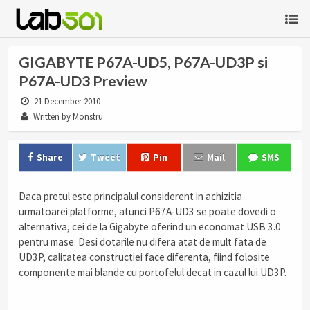
GIGABYTE P67A-UD5, P67A-UD3P si
P67A-UD3 Preview
21 December 2010
Written by Monstru
Share
Tweet
Pin
Mail
SMS
Daca pretul este principalul considerent in achizitia
urmatoarei platforme, atunci P67A-UD3 se poate dovedi o
alternativa, cei de la Gigabyte oferind un economat USB 3.0
pentru mase. Desi dotarile nu difera atat de mult fata de
UD3P, calitatea constructiei face diferenta, fiind folosite
componente mai blande cu portofelul decat in cazul lui UD3P.
.