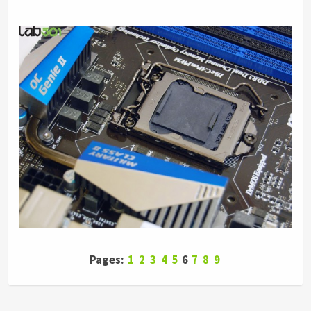
Pages:
1
2
3
4
5
6
7
8
9