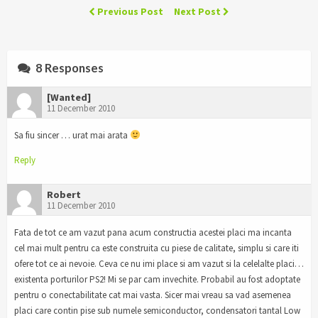
Previous Post
Next Post
8 Responses
[Wanted]
11 December 2010
Sa fiu sincer … urat mai arata
Reply
Robert
11 December 2010
Fata de tot ce am vazut pana acum constructia acestei placi ma incanta
cel mai mult pentru ca este construita cu piese de calitate, simplu si care iti
ofere tot ce ai nevoie. Ceva ce nu imi place si am vazut si la celelalte placi…
existenta porturilor PS2! Mi se par cam invechite. Probabil au fost adoptate
pentru o conectabilitate cat mai vasta. Sicer mai vreau sa vad asemenea
placi care contin pise sub numele semiconductor, condensatori tantal Low