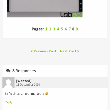
Pages:
1
2
3
4
5
6
7
8
9
Previous Post
Next Post
8 Responses
[Wanted]
11 December 2010
Sa fiu sincer … urat mai arata
Reply