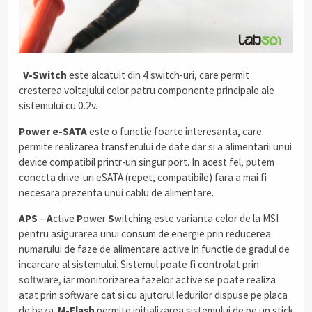
.
V-Switch
este alcatuit din 4 switch-uri, care permit
cresterea voltajului celor patru componente principale ale
sistemului cu 0.2v.
Power e-SATA
este o functie foarte interesanta, care
permite realizarea transferului de date dar si a alimentarii unui
device compatibil printr-un singur port. In acest fel, putem
conecta drive-uri eSATA (repet, compatibile) fara a mai fi
necesara prezenta unui cablu de alimentare.
APS
–
A
ctive
P
ower
S
witching este varianta celor de la MSI
pentru asigurarea unui consum de energie prin reducerea
numarului de faze de alimentare active in functie de gradul de
incarcare al sistemului. Sistemul poate fi controlat prin
software, iar monitorizarea fazelor active se poate realiza
atat prin software cat si cu ajutorul ledurilor dispuse pe placa
de baza.
M-Flash
permite initializarea sistemului de pe un stick