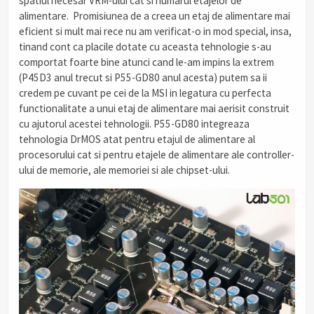
spatiul necesar VRM-ului cat si numarul etajelor de
alimentare. Promisiunea de a creea un etaj de alimentare mai
eficient si mult mai rece nu am verificat-o in mod special, insa,
tinand cont ca placile dotate cu aceasta tehnologie s-au
comportat foarte bine atunci cand le-am impins la extrem
(P45D3 anul trecut si P55-GD80 anul acesta) putem sa ii
credem pe cuvant pe cei de la MSI in legatura cu perfecta
functionalitate a unui etaj de alimentare mai aerisit construit
cu ajutorul acestei tehnologii. P55-GD80 integreaza
tehnologia DrMOS atat pentru etajul de alimentare al
procesorului cat si pentru etajele de alimentare ale controller-
ului de memorie, ale memoriei si ale chipset-ului.
.