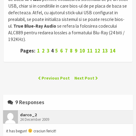
USB, chiar si in conditiile in care bios-ul de pe placa de baza se
defecteaza. Atfel, cu ajutorul stick-ului USB configurat in
prealabil, se poate initializa sistemul si se poate rescrie bios-
ul.
True Blue-Ray Audio
se refera la folosirea codecului
ALC889 pentru redarea lossles a formatului Blu-Ray (24 biti /
192KHz).
Pages:
1
2
3
4
5
6
7
8
9
10
11
12
13
14
Previous Post
Next Post
9 Responses
darco_2
24 December 2009
it has begun!
craciun fericit!