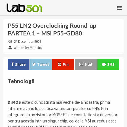
P55 LN2 Overclocking Round-up
PARTEA 1 – MSI P55-GD80
24 December 2009
Written by Monstru
Share
Tweet
Pin
Mail
SMS
Tehnologii
.
DrMOS
este o cunostiinta mai veche de-a noastra, prima
intalnire avand loc cu ocazia testarii placilor cu P45. Prin
integrarea tranzistorilor MOSFET de comutatie si a driverelor
pentru acestia intr-un singur chip, cei de la MSI au redus atat