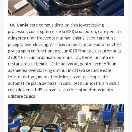
.
OC Genie
este compus dintr-un chip (overclocking
processor, cum ii spun cei de la MSI) si un buton, care permite
atingerea unor frecvente mai mari chiar si celor care nu se
pricep la overclocking. Am incercat pe scurt aceasta functie si
pot sa spun ca functioneaza, un i870 fiind tactat automat la
3700MHz in urma apasarii butonului OC Genie, urmata de
restartarea sistemului. Este adevarat, pentru un neofit un
asemenea overclocking obtinut in cateva secunde este
foarte tentant, mare atentie insa la voltajele aplicate
automat de placa de baza. In cazul testului nostru am vazut
ceva de genul 1.49v, un voltaj nu tocmai prietenos pentru
utilizare zilnica.
.