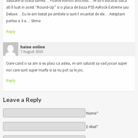
Salutare la toata lumea… Foarte frumos articolul… M-as fi bucurat daca
ati fi luat in acest “Round-Up” si o placa de baza P55 AsRock Extreme sau
Deluxe… Eu le-am testat pe ambele si sunt f. incantat de ele… Asteptam
partea a 3-a… Stima
Reply
haine online
7 August 2010
Oare cand o sa am si eu placi ca astea, m-am saturat sa vad jocuri super
noi care sunt super marfa si sa nu pot sa le joc.
Reply
Leave a Reply
Name*
E-Mail*