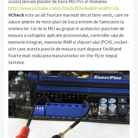
ocazia lansarii placilor de baza MSI P55 in Romania.
.
http://www.youtube.com/v/IUxQyI92w4w&hl=en&fs=1&
.
VCheck
este un alt feature mai mult decat bine-venit, care ne
aduce aminte de niste placi de baza extrem de faimoaste la
vremea lor. Cei de la MSI au grupat in acelasi loc punctele de
masura a voltajelor aplicate procesorului, controller-ului de
memorie integrat, memoriei RAM si chipset-ului (PCH), socket-
ul in care aceste puncte de masura sunt dispuse facilitand
foarte mult realizarea masuratorilor on-the-fly in timpul
testelor.
.