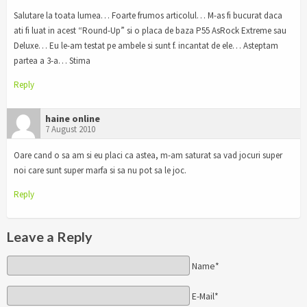
Salutare la toata lumea… Foarte frumos articolul… M-as fi bucurat daca
ati fi luat in acest “Round-Up” si o placa de baza P55 AsRock Extreme sau
Deluxe… Eu le-am testat pe ambele si sunt f. incantat de ele… Asteptam
partea a 3-a… Stima
Reply
haine online
7 August 2010
Oare cand o sa am si eu placi ca astea, m-am saturat sa vad jocuri super
noi care sunt super marfa si sa nu pot sa le joc.
Reply
Leave a Reply
Name*
E-Mail*