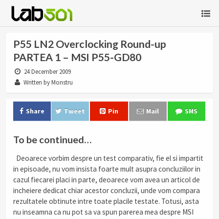
P55 LN2 Overclocking Round-up
PARTEA 1 – MSI P55-GD80
24 December 2009
Written by Monstru
Share
Tweet
Pin
Mail
SMS
To be continued…
.
Deoarece vorbim despre un test comparativ, fie el si impartit
in episoade, nu vom insista foarte mult asupra concluziilor in
cazul fiecarei placi in parte, deoarece vom avea un articol de
incheiere dedicat chiar acestor concluzii, unde vom compara
rezultatele obtinute intre toate placile testate. Totusi, asta
nu inseamna ca nu pot sa va spun parerea mea despre MSI