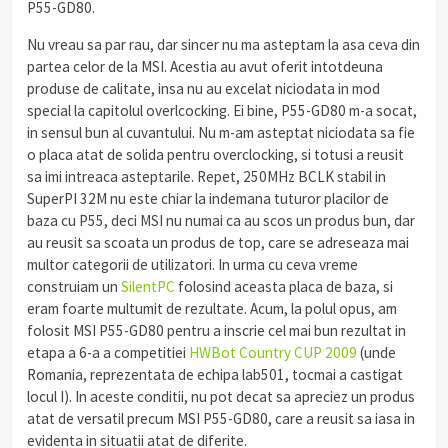
P55-GD80.
Nu vreau sa par rau, dar sincer nu ma asteptam la asa ceva din
partea celor de la MSI. Acestia au avut oferit intotdeuna
produse de calitate, insa nu au excelat niciodata in mod
special la capitolul overlcocking. Ei bine, P55-GD80 m-a socat,
in sensul bun al cuvantului. Nu m-am asteptat niciodata sa fie
o placa atat de solida pentru overclocking, si totusi a reusit
sa imi intreaca asteptarile. Repet, 250MHz BCLK stabil in
SuperPI 32M nu este chiar la indemana tuturor placilor de
baza cu P55, deci MSI nu numai ca au scos un produs bun, dar
au reusit sa scoata un produs de top, care se adreseaza mai
multor categorii de utilizatori. In urma cu ceva vreme
construiam un
SilentPC
folosind aceasta placa de baza, si
eram foarte multumit de rezultate. Acum, la polul opus, am
folosit MSI P55-GD80 pentru a inscrie cel mai bun rezultat in
etapa a 6-a a competitiei
HWBot Country CUP 2009
(unde
Romania, reprezentata de echipa lab501, tocmai a castigat
locul I). In aceste conditii, nu pot decat sa apreciez un produs
atat de versatil precum MSI P55-GD80, care a reusit sa iasa in
evidenta in situatii atat de diferite.