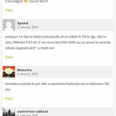
it has begun!
craciun fericit!
Reply
Speed
3 January 2010
presupun ca deja ai testat toate placile, pt un sistem i5 750 la 4gz, ddr3 a-
data 2000mhz 9-9-9-24 1T imi recomanzi MSI GD65 sau sa raman la varianta
initiala Gigabyte ud3r? La Multi Ani!
Reply
Monstru
4 January 2010
Amandoua placile iti pot oferi o experienta foarte placuta in utilizarea i750-
ului.
Reply
convertor valutar
5 January 2010