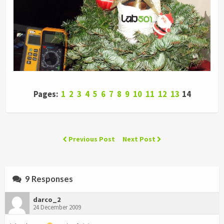
Pages:
1
2
3
4
5
6
7
8
9
10
11
12
13
14
Previous Post
Next Post
9 Responses
darco_2
24 December 2009