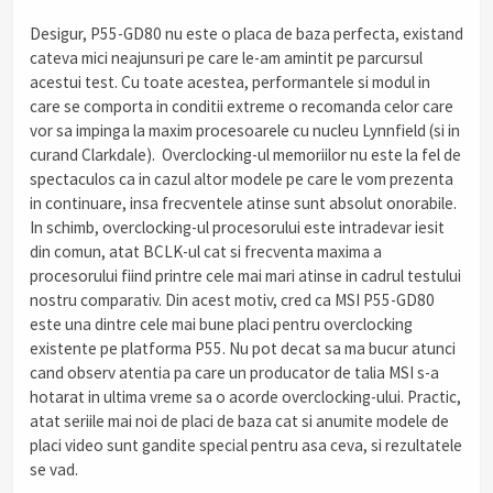
Desigur, P55-GD80 nu este o placa de baza perfecta, existand
cateva mici neajunsuri pe care le-am amintit pe parcursul
acestui test. Cu toate acestea, performantele si modul in
care se comporta in conditii extreme o recomanda celor care
vor sa impinga la maxim procesoarele cu nucleu Lynnfield (si in
curand Clarkdale). Overclocking-ul memoriilor nu este la fel de
spectaculos ca in cazul altor modele pe care le vom prezenta
in continuare, insa frecventele atinse sunt absolut onorabile.
In schimb, overclocking-ul procesorului este intradevar iesit
din comun, atat BCLK-ul cat si frecventa maxima a
procesorului fiind printre cele mai mari atinse in cadrul testului
nostru comparativ. Din acest motiv, cred ca MSI P55-GD80
este una dintre cele mai bune placi pentru overclocking
existente pe platforma P55. Nu pot decat sa ma bucur atunci
cand observ atentia pa care un producator de talia MSI s-a
hotarat in ultima vreme sa o acorde overclocking-ului. Practic,
atat seriile mai noi de placi de baza cat si anumite modele de
placi video sunt gandite special pentru asa ceva, si rezultatele
se vad.