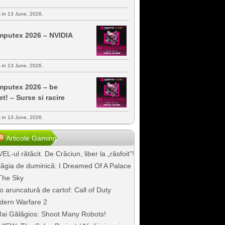
s in 13 June, 2026.
putex 2026 – NVIDIA
s in 13 June, 2026.
putex 2026 – be
et! – Surse si racire
s in 13 June, 2026.
Articole Gaming
EL-ul rătăcit. De Crăciun, liber la „răsfoit”!
ăgia de duminică: I Dreamed Of A Palace
The Sky
o aruncatură de cartof: Call of Duty
dern Warfare 2
ai Gălăgios: Shoot Many Robots!