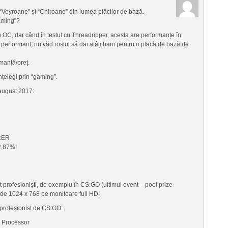
 “Veyroane” și “Chiroane” din lumea plăcilor de bază.
aming”?
u OC, dar când în testul cu Threadripper, acesta are performanțe în
erformant, nu văd rostul să dai atâți bani pentru o placă de bază de
manță/preț.
nțelegi prin “gaming”.
august 2017:
RER
2,87%!
t profesioniști, de exemplu în CS:GO (ultimul event – pool prize
 de 1024 x 768 pe monitoare full HD!
profesionist de CS:GO:
 Processor