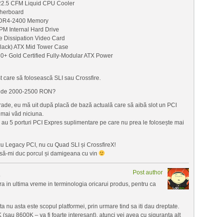
22.5 CFM Liquid CPU Cooler
herboard
 DDR4-2400 Memory
M Internal Hard Drive
 Dissipation Video Card
lack) ATX Mid Tower Case
 Gold Certified Fully-Modular ATX Power
 care să folosească SLI sau Crossfire.
g” de 2000-2500 RON?
grade, eu mă uit după placă de bază actuală care să aibă slot un PCI
mai văd niciuna.
 au 5 porturi PCI Expres suplimentare pe care nu prea le folosește mai
u Legacy PCI, nu cu Quad SLI și CrossfireX!
 să-mi duc porcul și damigeana cu vin
Post author
1
a in ultima vreme in terminologia oricarui produs, pentru ca
ta nu asta este scopul platformei, prin urmare tind sa iti dau dreptate.
(sau 8600K – va fi foarte interesant), atunci vei avea cu siguranta alt