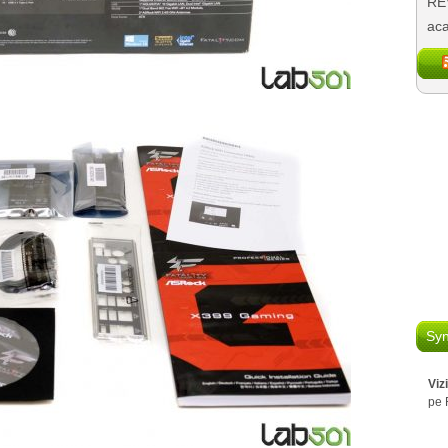
REV
aca
Syn
Viz
pe 