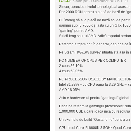
Dacus
a scris pe:
21 September 2017 la 11:51
Sincer, apreciez nivelul tehnologic al acestor
Dar 2000 RON pentru o placă de bază de “g
Eu înțeleg să ai o placă de bază solidă pentr
gaming sub i5 7600K și asta cu un GTX 1080 p
“gaming” pentru AMD.
Strică feng shui-ul AMD. Adică raportul perfor
Referitor la “gaming” în general, depinde ce î
Pe Steam HW&SW survey situația stă așa în 
PC NUMBER OF CPUS PER COMPUTER
2 cpus 36.10%
4 cpus 58.06%
PC PROCESSOR USAGE BY MANUFACTU
Intel 81.88% – cu CPU până la 3,29 GHz – 7
AMD 18.05%
Ăsta e hardware-ul pentru “gamingul” global.
Dacă ne referim la gamingul profesionist, sun
1.000.000 USD), care joacă încă cu rezoluția
Un exemplu de build “Oustanding” pentru un 
CPU: Intel Core i5-6600K 3.5GHz Quad-Core