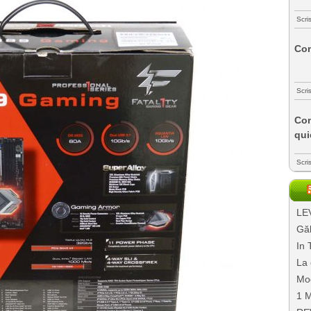
Scri
Com
Scri
Com
qui
Scri
LEV
Găl
In 
La 
Mo
1 M