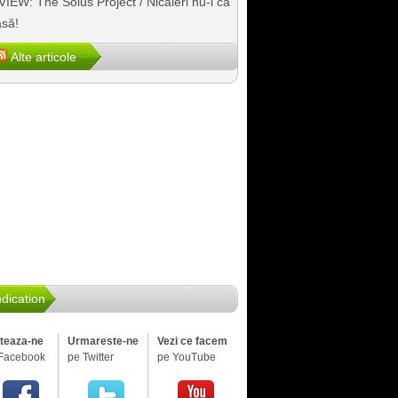
IEW: The Solus Project / Nicăieri nu-i ca
să!
Alte articole
dication
iteaza-ne
Urmareste-ne
Vezi ce facem
Facebook
pe Twitter
pe YouTube