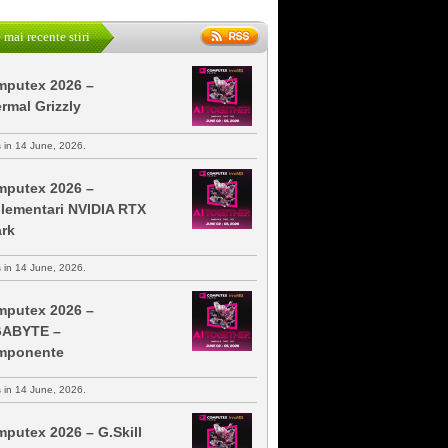
 mai recente stiri
putex 2026 –
rmal Grizzly
s in 14 June, 2026.
putex 2026 –
lementari NVIDIA RTX
rk
s in 14 June, 2026.
putex 2026 –
GABYTE –
mponente
s in 14 June, 2026.
putex 2026 – G.Skill