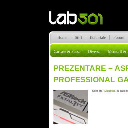
Home
Stiri
Editoriale
Forum
Carcase & Surse
Diverse
Memorii & 
PREZENTARE – AS
PROFESSIONAL G
Scris de:
Monstru
, in categ