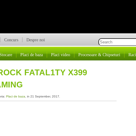
Concurs
Despre noi
Stocare
Placi de baza
Placi video
Procesoare & Chipseturi
Raci
ROCK FATAL1TY X399
AMING
oria:
Placi de baza
, in 21 September, 2017.