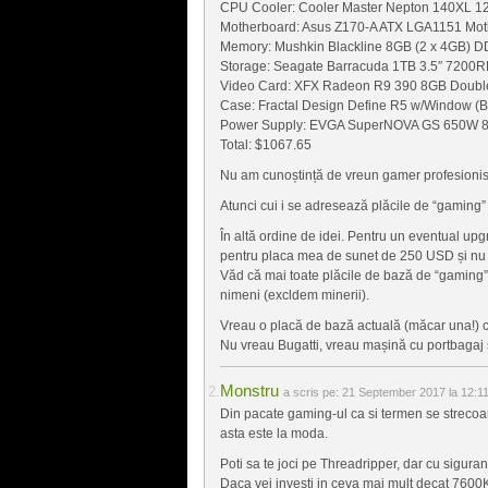
CPU Cooler: Cooler Master Nepton 140XL 1
Motherboard: Asus Z170-A ATX LGA1151 Mot
Memory: Mushkin Blackline 8GB (2 x 4GB)
Storage: Seagate Barracuda 1TB 3.5″ 7200RP
Video Card: XFX Radeon R9 390 8GB Double
Case: Fractal Design Define R5 w/Window (B
Power Supply: EVGA SuperNOVA GS 650W 80+
Total: $1067.65
Nu am cunoștință de vreun gamer profesionist
Atunci cui i se adresează plăcile de “gamin
În altă ordine de idei. Pentru un eventual up
pentru placa mea de sunet de 250 USD și nu 
Văd că mai toate plăcile de bază de “gaming”
nimeni (excldem minerii).
Vreau o placă de bază actuală (măcar una!) c
Nu vreau Bugatti, vreau mașină cu portbagaj
Monstru
a scris pe:
21 September 2017 la 12:1
Din pacate gaming-ul ca si termen se strecoar
asta este la moda.
Poti sa te joci pe Threadripper, dar cu siguran
Daca vei investi in ceva mai mult decat 7600K 