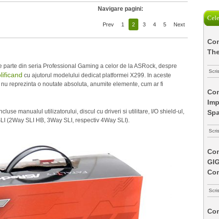
Navigare pagini:
Cele
Prev
1
2
3
4
5
Next
Com
The
parte din seria Professional Gaming a celor de la ASRock, despre
Scri
ificand
cu ajutorul modelului dedicat platformei X299. In aceste
 nu reprezinta o noutate absoluta, anumite elemente, cum ar fi
Com
Imp
cluse manualul utilizatorului, discul cu driveri si utilitare, I/O shield-ul,
Spa
i SLI (2Way SLI HB, 3Way SLI, respectiv 4Way SLI).
Scri
Com
GI
Co
Scri
Com