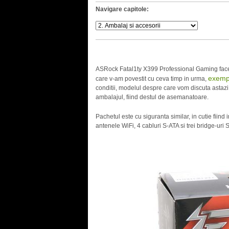
Navigare capitole:
ASRock Fatal1ty X399 Professional Gaming face 
exempl
care v-am povestit cu ceva timp in urma,
conditii, modelul despre care vom discuta astazi
ambalajul, fiind destul de asemanatoare.
Pachetul este cu siguranta similar, in cutie fiind in
antenele WiFi, 4 cabluri S-ATA si trei bridge-ur