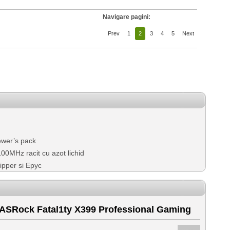
Navigare pagini:
Prev
1
2
3
4
5
Next
ewer’s pack
0MHz racit cu azot lichid
pper si Epyc
 ASRock Fatal1ty X399 Professional Gaming