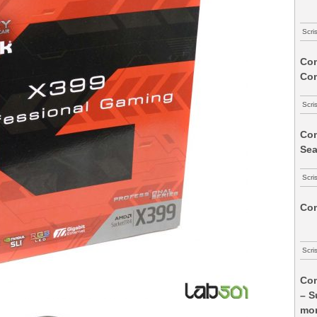
Scri
Com
Co
Scri
Com
Sea
Scri
Com
Scri
Com
– S
mon