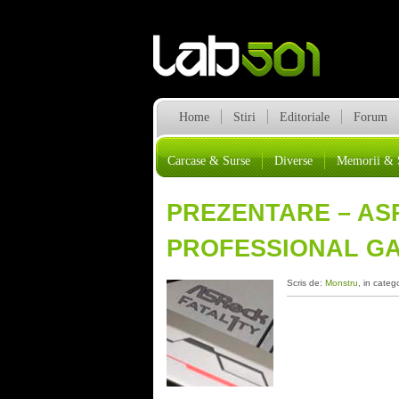
Home
Stiri
Editoriale
Forum
Carcase & Surse
Diverse
Memorii & 
PREZENTARE – AS
PROFESSIONAL G
Scris de:
Monstru
, in categ