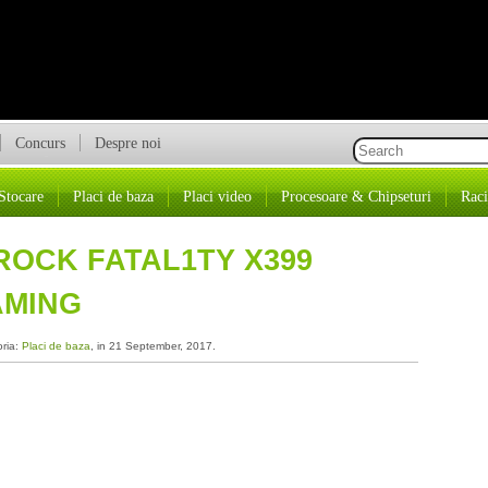
Concurs
Despre noi
Stocare
Placi de baza
Placi video
Procesoare & Chipseturi
Raci
ROCK FATAL1TY X399
AMING
oria:
Placi de baza
, in 21 September, 2017.