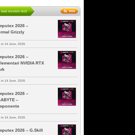
 mai recente stiri
putex 2026 –
rmal Grizzly
s in 14 June, 2026.
putex 2026 –
lementari NVIDIA RTX
rk
s in 14 June, 2026.
putex 2026 –
GABYTE –
mponente
s in 14 June, 2026.
putex 2026 – G.Skill