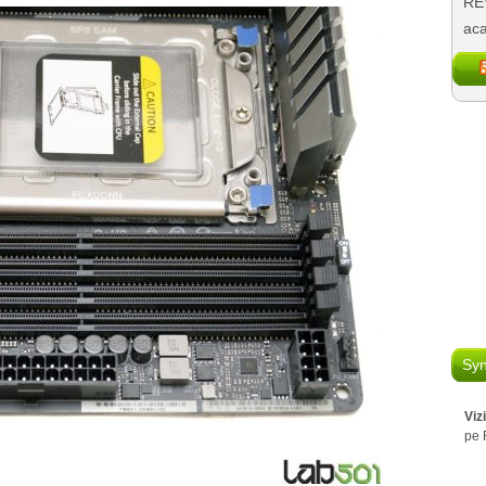
REV
aca
Syn
Viz
pe 