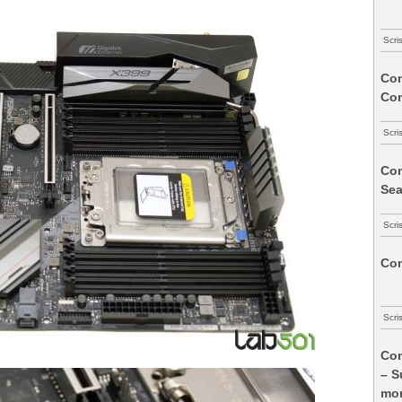
Scri
Com
Co
Scri
Com
Sea
Scri
Com
Scri
Com
– S
mon