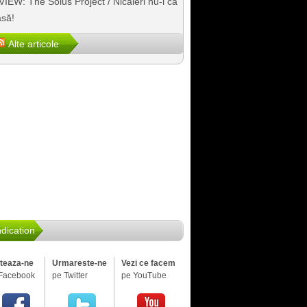
IEW: The Solus Project / Nicăieri nu-i ca
să!
Alte articole
dication
iteaza-ne
Urmareste-ne
Vezi ce facem
Facebook
pe Twitter
pe YouTube