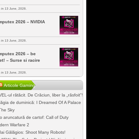
s in 13 June, 2026.
putex 2026 – NVIDIA
s in 13 June, 2026.
putex 2026 – be
et! – Surse si racire
s in 13 June, 2026.
Articole Gaming
EL-ul rătăcit. De Crăciun, liber la „răsfoit”!
ăgia de duminică: I Dreamed Of A Palace
The Sky
o aruncatură de cartof: Call of Duty
dern Warfare 2
ai Gălăgios: Shoot Many Robots!