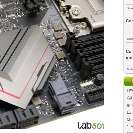
Scri
Com
Scri
Com
qui
Scri
LEV
Găl
In 
La 
Mo
1 M