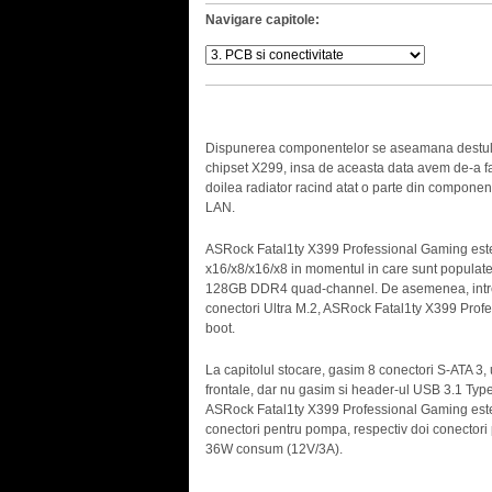
Navigare capitole:
Dispunerea componentelor se aseamana destul d
chipset X299, insa de aceasta data avem de-a fa
doilea radiator racind atat o parte din componen
LAN.
ASRock Fatal1ty X399 Professional Gaming este d
x16/x8/x16/x8 in momentul in care sunt populate 
128GB DDR4 quad-channel. De asemenea, intre sl
conectori Ultra M.2, ASRock Fatal1ty X399 Prof
boot.
La capitolul stocare, gasim 8 conectori S-ATA 3
frontale, dar nu gasim si header-ul USB 3.1 Type-
ASRock Fatal1ty X399 Professional Gaming este 
conectori pentru pompa, respectiv doi conectori
36W consum (12V/3A).