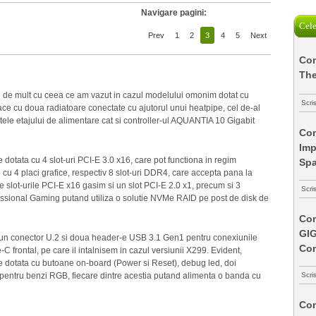
Navigare pagini:
Cele
Prev
1
2
3
4
5
Next
Com
The
e mult cu ceea ce am vazut in cazul modelului omonim dotat cu
Scri
ce cu doua radiatoare conectate cu ajutorul unui heatpipe, cel de-al
tele etajului de alimentare cat si controller-ul AQUANTIA 10 Gigabit
Com
Imp
otata cu 4 slot-uri PCI-E 3.0 x16, care pot functiona in regim
Spa
cu 4 placi grafice, respectiv 8 slot-uri DDR4, care accepta pana la
ot-urile PCI-E x16 gasim si un slot PCI-E 2.0 x1, precum si 3
Scri
essional Gaming putand utiliza o solutie NVMe RAID pe post de disk de
Com
GI
, un conector U.2 si doua header-e USB 3.1 Gen1 pentru conexiunile
Co
C frontal, pe care il intalnisem in cazul versiunii X299. Evident,
dotata cu butoane on-board (Power si Reset), debug led, doi
Scri
 pentru benzi RGB, fiecare dintre acestia putand alimenta o banda cu
Com