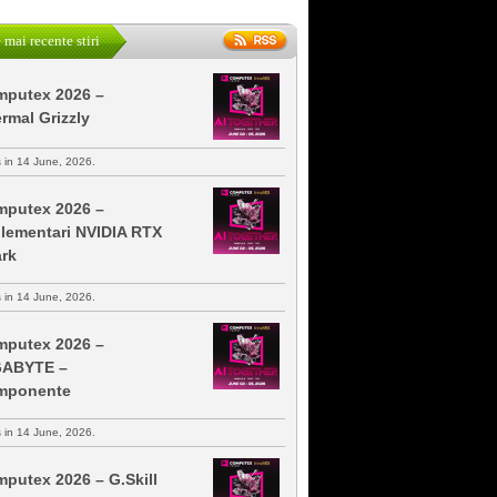
 mai recente stiri
putex 2026 –
rmal Grizzly
s in 14 June, 2026.
putex 2026 –
lementari NVIDIA RTX
rk
s in 14 June, 2026.
putex 2026 –
GABYTE –
mponente
s in 14 June, 2026.
putex 2026 – G.Skill