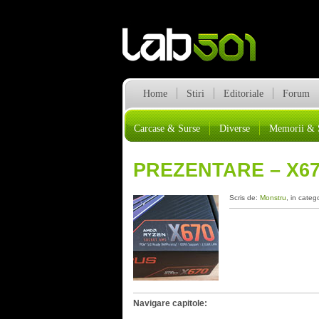
Home
Stiri
Editoriale
Forum
Carcase & Surse
Diverse
Memorii & 
PREZENTARE – X67
Scris de:
Monstru
, in categ
Navigare capitole: