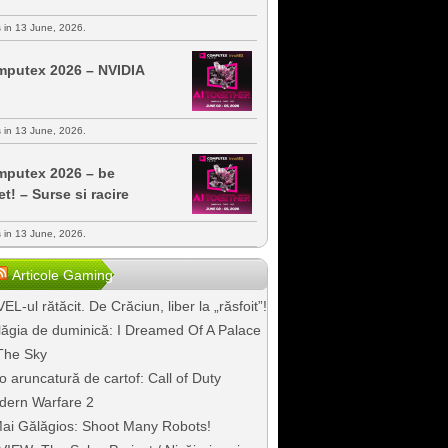
s in 13 June, 2026.
putex 2026 – NVIDIA
s in 13 June, 2026.
putex 2026 – be
et! – Surse si racire
s in 13 June, 2026.
Articole Gaming
EL-ul rătăcit. De Crăciun, liber la „răsfoit”!
ăgia de duminică: I Dreamed Of A Palace
The Sky
o aruncatură de cartof: Call of Duty
dern Warfare 2
ai Gălăgios: Shoot Many Robots!