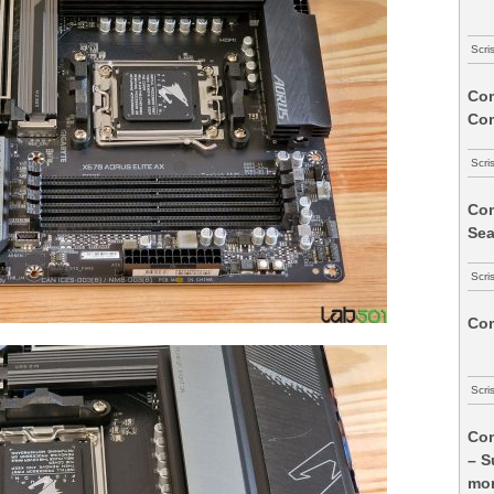
Scri
Com
Co
Scri
Com
Sea
Scri
Com
Scri
Com
– S
mon