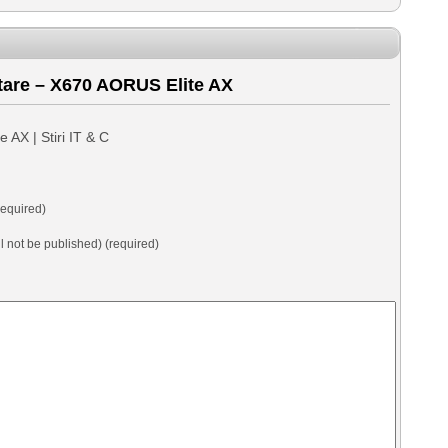
are – X670 AORUS Elite AX
AX | Stiri IT & C
equired)
ll not be published) (required)