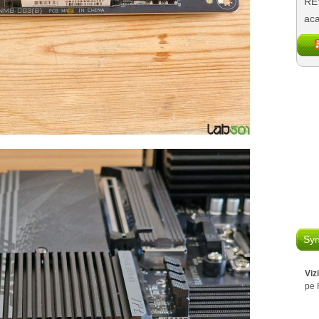
REV
aca
Syn
Viz
pe 