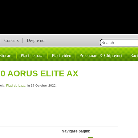
Concurs
Despre noi
Stocare
Placi de baza
Placi video
Procesoare & Chipseturi
Raci
0 AORUS ELITE AX
oria:
Placi de baza
, in 17 October, 2022.
Navigare pagini: