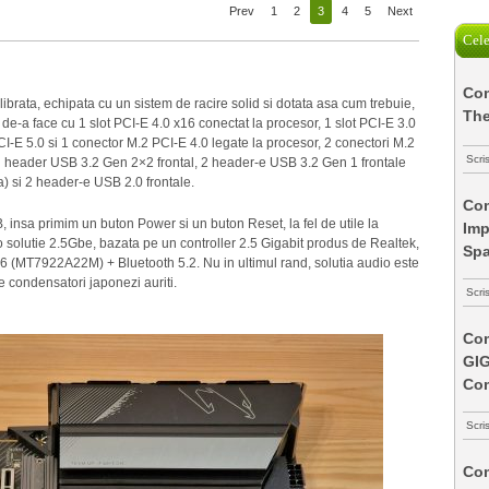
Prev
1
2
3
4
5
Next
Cele
Com
rata, echipata cu un sistem de racire solid si dotata asa cum trebuie,
The
 de-a face cu 1 slot PCI-E 4.0 x16 conectat la procesor, 1 slot PCI-E 3.0
CI-E 5.0 si 1 conector M.2 PCI-E 4.0 legate la procesor, 2 conectori M.2
Scri
 un header USB 3.2 Gen 2×2 frontal, 2 header-e USB 3.2 Gen 1 frontale
a) si 2 header-e USB 2.0 frontale.
Com
 insa primim un buton Power si un buton Reset, la fel de utile la
Imp
o solutie 2.5Gbe, bazata pe un controller 2.5 Gigabit produs de Realtek,
Spa
(MT7922A22M) + Bluetooth 5.2. Nu in ultimul rand, solutia audio este
 condensatori japonezi auriti.
Scri
Com
GI
Co
Scri
Com