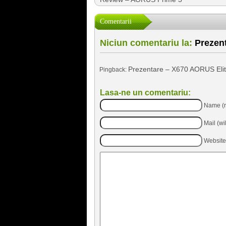
Comentarii
Niciun comentariu la:
Prezent
Prezentare – X670 AORUS Elite 
Pingback:
Lasa-ne un comentariu:
Name (r
Mail (wi
Website