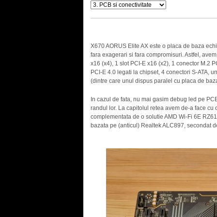
X670 AORUS Elite AX este o placa de baza echilib
fara exagerari si fara compromisuri. Astfel, avem
x16 (x4), 1 slot PCI-E x16 (x2), 1 conector M.2 P
PCI-E 4.0 legati la chipset, 4 conectori S-ATA,
(dintre care unul dispus paralel cu placa de baz
In cazul de fata, nu mai gasim debug led pe PCB,
randul lor. La capitolul retea avem de-a face cu 
complementata de o solutie AMD Wi-Fi 6E RZ616 
bazata pe (anticul) Realtek ALC897, secondat de