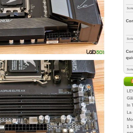
Scri
Com
Scri
Com
qui
Scri
LEV
Găl
In 
La 
Mo
1 M