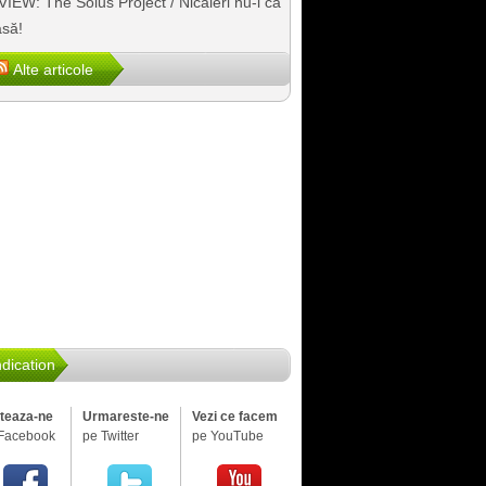
IEW: The Solus Project / Nicăieri nu-i ca
să!
Alte articole
dication
iteaza-ne
Urmareste-ne
Vezi ce facem
Facebook
pe Twitter
pe YouTube