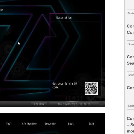
Scri
Com
Co
Scri
Com
Sea
Scri
Com
Scri
Com
– S
mon