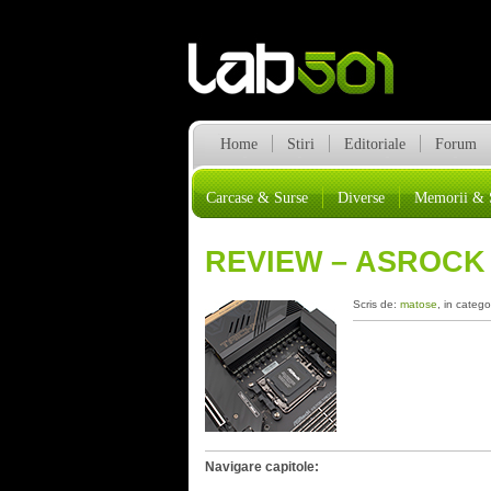
Home
Stiri
Editoriale
Forum
Carcase & Surse
Diverse
Memorii & 
REVIEW – ASROCK 
Scris de:
matose
, in catego
Navigare capitole: