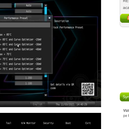
REV
aca
Syn
Viz
pe 