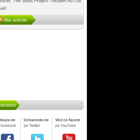
IEW: The Solus Project / Nicăieri nu-i ca
să!
Alte articole
dication
iteaza-ne
Urmareste-ne
Vezi ce facem
Facebook
pe Twitter
pe YouTube