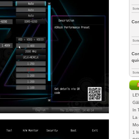
Scri
Com
Scri
Com
qui
Scri
LEV
Găl
In 
La 
Mo
1 M