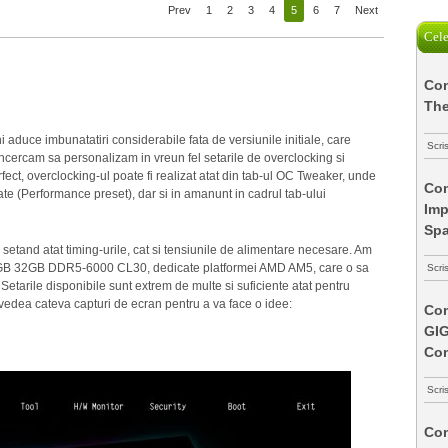
Prev
1
2
3
4
5
6
7
Next
Cele
Com
The
 aduce imbunatatiri considerabile fata de versiunile initiale, care
Scri
ncercam sa personalizam in vreun fel setarile de overclocking si
ect, overclocking-ul poate fi realizat atat din tab-ul OC Tweaker, unde
Com
e (Performance preset), dar si in amanunt in cadrul tab-ului
Imp
Spa
setand atat timing-urile, cat si tensiunile de alimentare necesare. Am
 RGB 32GB DDR5-6000 CL30, dedicate platformei AMD AM5, care o sa
Scri
etarile disponibile sunt extrem de multe si suficiente atat pentru
i vedea cateva capturi de ecran pentru a va face o idee:
Com
GI
Co
Scri
Com