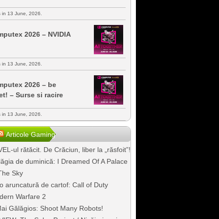
s in 13 June, 2026.
putex 2026 – NVIDIA
s in 13 June, 2026.
putex 2026 – be
et! – Surse si racire
s in 13 June, 2026.
Articole Gaming
EL-ul rătăcit. De Crăciun, liber la „răsfoit”!
ăgia de duminică: I Dreamed Of A Palace
The Sky
o aruncatură de cartof: Call of Duty
dern Warfare 2
ai Gălăgios: Shoot Many Robots!