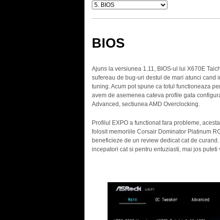
BIOS
Ajuns la versiunea 1.11, BIOS-ul lui X670E Taichi
sufereau de bug-uri destul de mari atunci cand i
tuning. Acum pot spune ca totul functioneaza perf
avem de asemenea cateva profile gata configurat
Advanced, sectiunea AMD Overclocking.
Profilul EXPO a functionat fara probleme, acesta 
folosit memoriile Corsair Dominator Platinum
beneficieze de un review dedicat cat de curand. S
incepatori cat si pentru entuziasti, mai jos putet