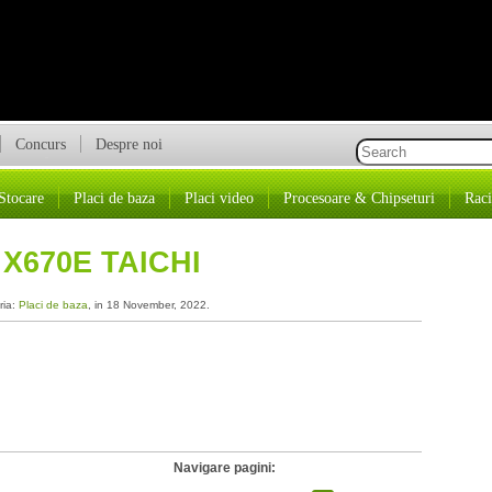
Concurs
Despre noi
Stocare
Placi de baza
Placi video
Procesoare & Chipseturi
Raci
X670E TAICHI
ria:
Placi de baza
, in 18 November, 2022.
Navigare pagini: