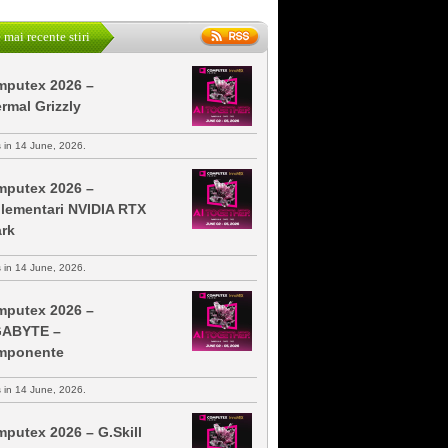
 mai recente stiri
putex 2026 –
rmal Grizzly
s in 14 June, 2026.
putex 2026 –
lementari NVIDIA RTX
rk
s in 14 June, 2026.
putex 2026 –
GABYTE –
mponente
s in 14 June, 2026.
putex 2026 – G.Skill