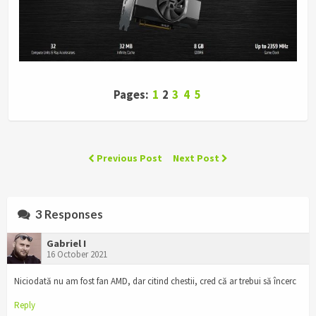
Pages:
1
2
3
4
5
Previous Post
Next Post
3 Responses
Gabriel I
16 October 2021
Niciodată nu am fost fan AMD, dar citind chestii, cred că ar trebui să încerc
Reply