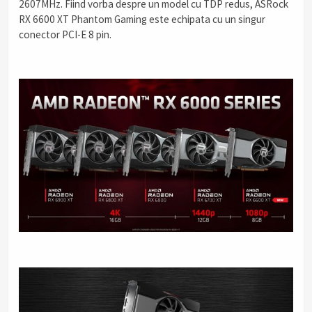
2607MHz. Fiind vorba despre un model cu TDP redus, ASRock
RX 6600 XT Phantom Gaming este echipata cu un singur
conector PCI-E 8 pin.