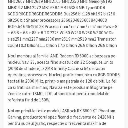
MHz2607 MHz2619 MHz2105 MHz2250 MHz Memory8192
MB8192 MB12272 MB16384 MB16384 MB TypeGDDR
6GDDR6GDDR6GDDR6GDDR6 Bus256 bit128 bit192 bit256
bit256 bit Shader processors 25602048256038404608
ROPs64 646496128 Process7 nm7 nm7 nm7 nm7 nm Power8
+ 68 8 + 68 + 88 + 8 TDP225 W160 W230 W250 W300 W Die
size251 mm2237 mm2336 mm2519 mm2519 mm2 Transistor
count10.3 billion11.1 billion 17.2 billion 26.8 billion 26.8 billion
Noul membru al familiei AMD Radeon RX6000 se bazeaza pe
nucleul Navi 23, acesta fiind alcatuit din 32 Compute Units
(2048 de shadere), 32MB Infinity Cache si 64 de raster
operating processors. Nucleul grafic comunica cu 8GB GDDR6
tactati la 2000 MHz, printr-o magistrala de 128 de biti. La fel
ca si fratii sai mai mari, Navi 23 este produs in litografie pe
7nm de catre TSMC, TDP-ul specificat pentru modelul de
referinta fiind de 160W.
Noi am primit la teste modelul ASRock RX 6600 XT Phantom
Gaming, producatorul specificand o frecventa de 2428MHz
pentru nucleul grafic, respectiv o frecventa maxima de