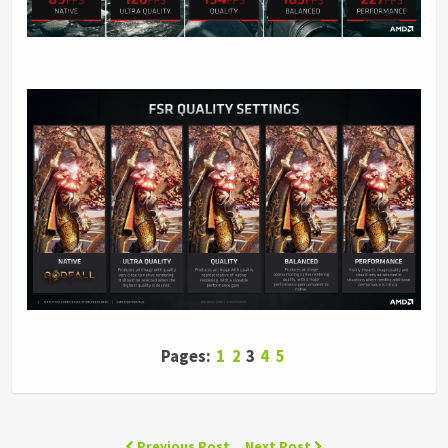
Pages:
1
2
3
4
5
Previous Post
Next Post