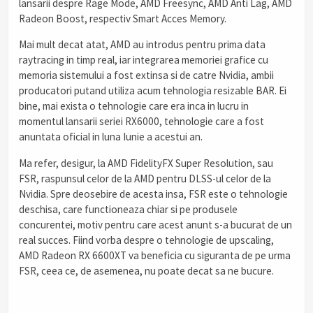
lansarii despre Rage Mode, AMD Freesync, AMD Anti Lag, AMD
Radeon Boost, respectiv Smart Acces Memory.
Mai mult decat atat, AMD au introdus pentru prima data
raytracing in timp real, iar integrarea memoriei grafice cu
memoria sistemului a fost extinsa si de catre Nvidia, ambii
producatori putand utiliza acum tehnologia resizable BAR. Ei
bine, mai exista o tehnologie care era inca in lucru in
momentul lansarii seriei RX6000, tehnologie care a fost
anuntata oficial in luna Iunie a acestui an.
Ma refer, desigur, la AMD FidelityFX Super Resolution, sau
FSR, raspunsul celor de la AMD pentru DLSS-ul celor de la
Nvidia. Spre deosebire de acesta insa, FSR este o tehnologie
deschisa, care functioneaza chiar si pe produsele
concurentei, motiv pentru care acest anunt s-a bucurat de un
real succes. Fiind vorba despre o tehnologie de upscaling,
AMD Radeon RX 6600XT va beneficia cu siguranta de pe urma
FSR, ceea ce, de asemenea, nu poate decat sa ne bucure.