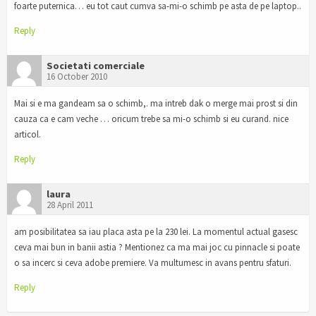
foarte puternica… eu tot caut cumva sa-mi-o schimb pe asta de pe laptop..
Reply
Societati comerciale
16 October 2010
Mai si e ma gandeam sa o schimb,. ma intreb dak o merge mai prost si din
cauza ca e cam veche … oricum trebe sa mi-o schimb si eu curand. nice
articol.
Reply
laura
28 April 2011
am posibilitatea sa iau placa asta pe la 230 lei. La momentul actual gasesc
ceva mai bun in banii astia ? Mentionez ca ma mai joc cu pinnacle si poate
o sa incerc si ceva adobe premiere. Va multumesc in avans pentru sfaturi.
Reply