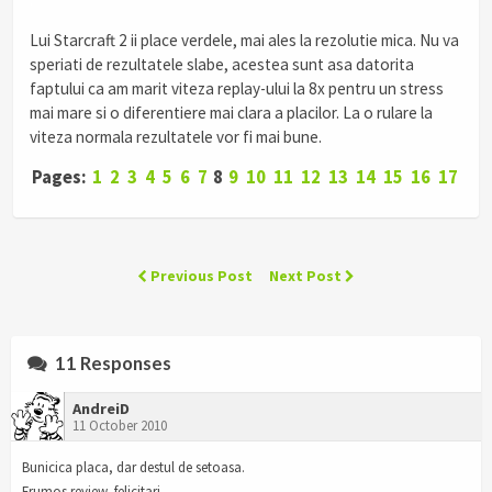
Lui Starcraft 2 ii place verdele, mai ales la rezolutie mica. Nu va
speriati de rezultatele slabe, acestea sunt asa datorita
faptului ca am marit viteza replay-ului la 8x pentru un stress
mai mare si o diferentiere mai clara a placilor. La o rulare la
viteza normala rezultatele vor fi mai bune.
Pages:
1
2
3
4
5
6
7
8
9
10
11
12
13
14
15
16
17
Previous Post
Next Post
11 Responses
AndreiD
11 October 2010
Bunicica placa, dar destul de setoasa.
Frumos review, felicitari.