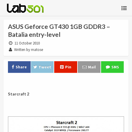
ASUS Geforce GT430 1GB GDDR3 –
Batalia entry-level
11 October 2010
Written by matose
Share
Tweet
Pin
Mail
SMS
.
Starcraft 2
.