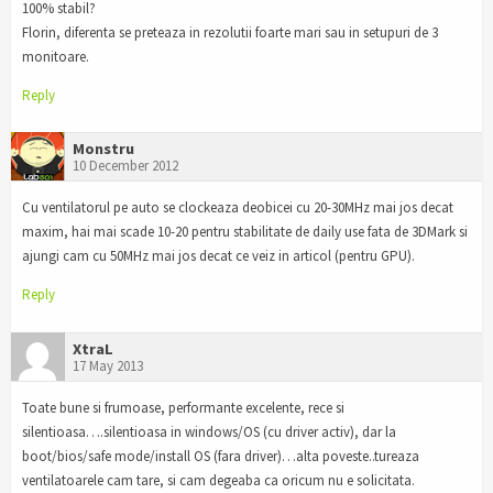
100% stabil?
Florin, diferenta se preteaza in rezolutii foarte mari sau in setupuri de 3
monitoare.
Reply
Monstru
10 December 2012
Cu ventilatorul pe auto se clockeaza deobicei cu 20-30MHz mai jos decat
maxim, hai mai scade 10-20 pentru stabilitate de daily use fata de 3DMark si
ajungi cam cu 50MHz mai jos decat ce veiz in articol (pentru GPU).
Reply
XtraL
17 May 2013
Toate bune si frumoase, performante excelente, rece si
silentioasa….silentioasa in windows/OS (cu driver activ), dar la
boot/bios/safe mode/install OS (fara driver)…alta poveste..tureaza
ventilatoarele cam tare, si cam degeaba ca oricum nu e solicitata.