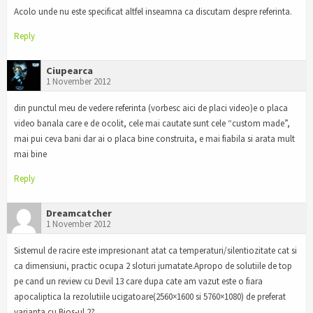
Acolo unde nu este specificat altfel inseamna ca discutam despre referinta.
Reply
Ciupearca
1 November 2012
din punctul meu de vedere referinta (vorbesc aici de placi video)e o placa
video banala care e de ocolit, cele mai cautate sunt cele “custom made”,
mai pui ceva bani dar ai o placa bine construita, e mai fiabila si arata mult
mai bine
Reply
Dreamcatcher
1 November 2012
Sistemul de racire este impresionant atat ca temperaturi/silentiozitate cat si
ca dimensiuni, practic ocupa 2 sloturi jumatate.Apropo de solutiile de top
pe cand un review cu Devil 13 care dupa cate am vazut este o fiara
apocaliptica la rezolutiile ucigatoare(2560×1600 si 5760×1080) de preferat
varianta cu Bios-ul 2?