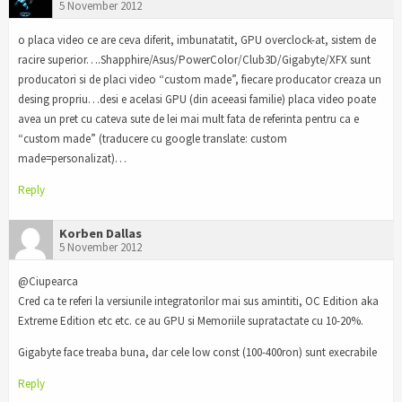
5 November 2012
o placa video ce are ceva diferit, imbunatatit, GPU overclock-at, sistem de
racire superior….Shapphire/Asus/PowerColor/Club3D/Gigabyte/XFX sunt
producatori si de placi video “custom made”, fiecare producator creaza un
desing propriu…desi e acelasi GPU (din aceeasi familie) placa video poate
avea un pret cu cateva sute de lei mai mult fata de referinta pentru ca e
“custom made” (traducere cu google translate: custom
made=personalizat)…
Reply
Korben Dallas
5 November 2012
@Ciupearca
Cred ca te referi la versiunile integratorilor mai sus amintiti, OC Edition aka
Extreme Edition etc etc. ce au GPU si Memoriile supratactate cu 10-20%.
Gigabyte face treaba buna, dar cele low const (100-400ron) sunt execrabile
Reply