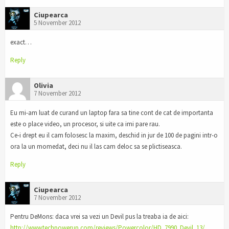
Ciupearca
5 November 2012
exact…
Reply
Olivia
7 November 2012
Eu mi-am luat de curand un laptop fara sa tine cont de cat de importanta
este o place video, un procesor, si uite ca imi pare rau.
Ce-i drept eu il cam folosesc la maxim, deschid in jur de 100 de pagini intr-o
ora la un momedat, deci nu il las cam deloc sa se plictiseasca.
Reply
Ciupearca
7 November 2012
Pentru DeMons: daca vrei sa vezi un Devil pus la treaba ia de aici:
http://www.techpowerup.com/reviews/Powercolor/HD_7990_Devil_13/