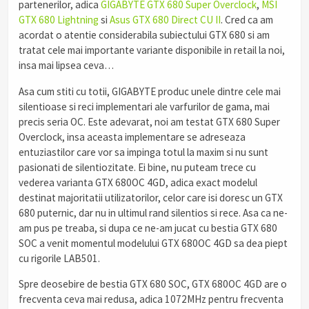
partenerilor, adica
GIGABYTE GTX 680 Super Overclock
,
MSI
GTX 680 Lightning
si
Asus GTX 680 Direct CU II
. Cred ca am
acordat o atentie considerabila subiectului GTX 680 si am
tratat cele mai importante variante disponibile in retail la noi,
insa mai lipsea ceva…
Asa cum stiti cu totii, GIGABYTE produc unele dintre cele mai
silentioase si reci implementari ale varfurilor de gama, mai
precis seria OC. Este adevarat, noi am testat GTX 680 Super
Overclock, insa aceasta implementare se adreseaza
entuziastilor care vor sa impinga totul la maxim si nu sunt
pasionati de silentiozitate. Ei bine, nu puteam trece cu
vederea varianta GTX 680OC 4GD, adica exact modelul
destinat majoritatii utilizatorilor, celor care isi doresc un GTX
680 puternic, dar nu in ultimul rand silentios si rece. Asa ca ne-
am pus pe treaba, si dupa ce ne-am jucat cu bestia GTX 680
SOC a venit momentul modelului GTX 680OC 4GD sa dea piept
cu rigorile LAB501.
Spre deosebire de bestia GTX 680 SOC, GTX 680OC 4GD are o
frecventa ceva mai redusa, adica 1072MHz pentru frecventa