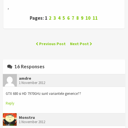
,
Pages: 1
2
3
4
5
6
7
8
9
10
11
Previous Post
Next Post
16 Responses
amdre
1 November 2012
GTX 680 si HD 7970GHz sunt variantele generice??
Reply
Monstru
1 November 2012