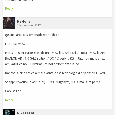
Reply
DeMons
3 November 2012
@Ciupearca custom made wtf? adica?
Frumos review.
Monstru, sunt curios si eu de un review la Devil 13,si un nou review la AMD
RADEON HD 7970 GHZ Edition / OC / CrossFire (X) …Uitandu-ma pe net,
am vazut ca noul Driver aduce noi performante in joc…
Dar totusi cine are ce-a mai avantajoasa tehnologie din sponsori lui AMD.
Shapphire/Asus/PowerColor/Club3D/Gigabyte/XFX si mai sunt parca…
Care sa fie?
Reply
Ciupearca