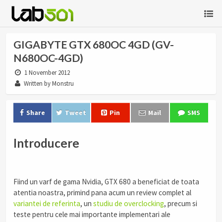
GIGABYTE GTX 680OC 4GD (GV-
N680OC-4GD)
1 November 2012
Written by Monstru
Share
Tweet
Pin
Mail
SMS
Introducere
Fiind un varf de gama Nvidia, GTX 680 a beneficiat de toata
atentia noastra, primind pana acum un review complet al
variantei de referinta
, un
studiu de overclocking
, precum si
teste pentru cele mai importante implementari ale