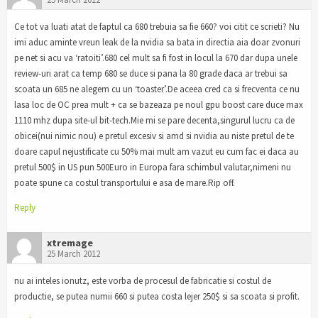
Ce tot va luati atat de faptul ca 680 trebuia sa fie 660? voi citit ce scrieti? Nu
imi aduc aminte vreun leak de la nvidia sa bata in directia aia doar zvonuri
pe net si acu va ‘ratoiti’.680 cel mult sa fi fost in locul la 670 dar dupa unele
review-uri arat ca temp 680 se duce si pana la 80 grade daca ar trebui sa
scoata un 685 ne alegem cu un ‘toaster’.De aceea cred ca si frecventa ce nu
lasa loc de OC prea mult + ca se bazeaza pe noul gpu boost care duce max
1110 mhz dupa site-ul bit-tech.Mie mi se pare decenta,singurul lucru ca de
obicei(nui nimic nou) e pretul excesiv si amd si nvidia au niste pretul de te
doare capul nejustificate cu 50% mai mult am vazut eu cum fac ei daca au
pretul 500$ in US pun 500Euro in Europa fara schimbul valutar,nimeni nu
poate spune ca costul transportului e asa de mare.Rip off.
Reply
xtremage
25 March 2012
nu ai inteles ionutz, este vorba de procesul de fabricatie si costul de
productie, se putea numii 660 si putea costa lejer 250$ si sa scoata si profit.