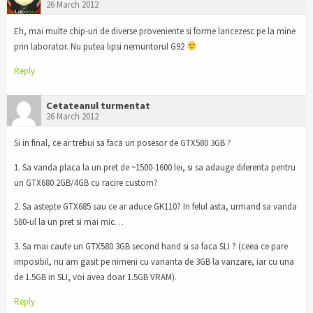
26 March 2012
Eh, mai multe chip-uri de diverse proveniente si forme lancezesc pe la mine
prin laborator. Nu putea lipsi nemuritorul G92
Reply
Cetateanul turmentat
26 March 2012
Si in final, ce ar trebui sa faca un posesor de GTX580 3GB ?
1. Sa vanda placa la un pret de ~1500-1600 lei, si sa adauge diferenta pentru
un GTX680 2GB/4GB cu racire custom?
2. Sa astepte GTX685 sau ce ar aduce GK110? In felul asta, urmand sa vanda
580-ul la un pret si mai mic…
3. Sa mai caute un GTX580 3GB second hand si sa faca SLI ? (ceea ce pare
imposibil, nu am gasit pe nimeni cu varianta de 3GB la vanzare, iar cu una
de 1.5GB in SLI, voi avea doar 1.5GB VRAM).
Reply