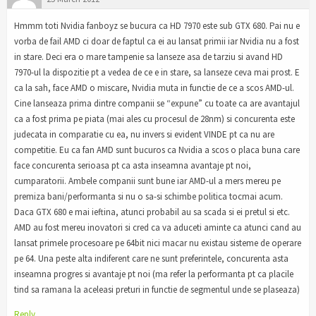
Hmmm toti Nvidia fanboyz se bucura ca HD 7970 este sub GTX 680. Pai nu e
vorba de fail AMD ci doar de faptul ca ei au lansat primii iar Nvidia nu a fost
in stare. Deci era o mare tampenie sa lanseze asa de tarziu si avand HD
7970-ul la dispozitie pt a vedea de ce e in stare, sa lanseze ceva mai prost. E
ca la sah, face AMD o miscare, Nvidia muta in functie de ce a scos AMD-ul.
Cine lanseaza prima dintre companii se “expune” cu toate ca are avantajul
ca a fost prima pe piata (mai ales cu procesul de 28nm) si concurenta este
judecata in comparatie cu ea, nu invers si evident VINDE pt ca nu are
competitie. Eu ca fan AMD sunt bucuros ca Nvidia a scos o placa buna care
face concurenta serioasa pt ca asta inseamna avantaje pt noi,
cumparatorii. Ambele companii sunt bune iar AMD-ul a mers mereu pe
premiza bani/performanta si nu o sa-si schimbe politica tocmai acum.
Daca GTX 680 e mai ieftina, atunci probabil au sa scada si ei pretul si etc.
AMD au fost mereu inovatori si cred ca va aduceti aminte ca atunci cand au
lansat primele procesoare pe 64bit nici macar nu existau sisteme de operare
pe 64. Una peste alta indiferent care ne sunt preferintele, concurenta asta
inseamna progres si avantaje pt noi (ma refer la performanta pt ca placile
tind sa ramana la aceleasi preturi in functie de segmentul unde se plaseaza)
Reply