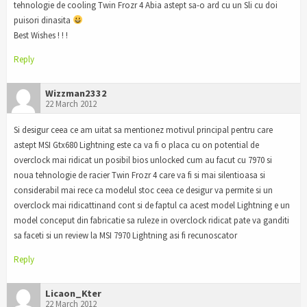
tehnologie de cooling Twin Frozr 4 Abia astept sa-o ard cu un Sli cu doi
puisori dinasita
Best Wishes ! ! !
Reply
Wizzman2332
22 March 2012
Si desigur ceea ce am uitat sa mentionez motivul principal pentru care
astept MSI Gtx680 Lightning este ca va fi o placa cu on potential de
overclock mai ridicat un posibil bios unlocked cum au facut cu 7970 si
noua tehnologie de racier Twin Frozr 4 care va fi si mai silentioasa si
considerabil mai rece ca modelul stoc ceea ce desigur va permite si un
overclock mai ridicattinand cont si de faptul ca acest model Lightning e un
model conceput din fabricatie sa ruleze in overclock ridicat pate va ganditi
sa faceti si un review la MSI 7970 Lightning asi fi recunoscator
Reply
Licaon_Kter
22 March 2012