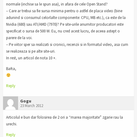
normale (inchise sa le spun asa), in afara de cele Open Stand?
– Care ar trebui sa fie sursa minima pentru o astfel de placa video (bine
adunind si consumul celorlalte componente: CPU, MB etc.), ca este de la
Nvidia (680) sau ATI/AMD (7970)? Pe site-urile anumitor producatori este
specificat o sursa de 500 W. Eu, nu cred acest lucru, de aceea astept o
parere de la voi.
– Pe viitor sper sa realizati si cronici, recenzii si in formatul video, asa cum
se realizeaza si pe alte site-uri.
In rest, un articol de nota 10 +.
Bafta,
Reply
Gogu
23 March 2012
Articolul e bun dar folosirea de 2 ori a “marea majoritate” zgarie rau la
urechi.
Reply