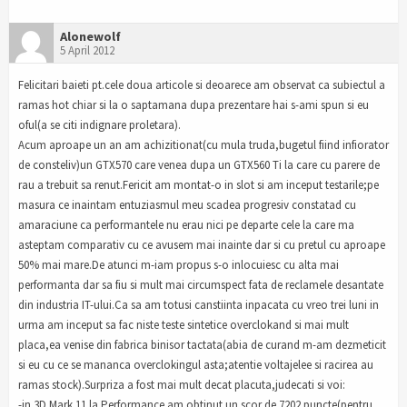
Alonewolf
5 April 2012
Felicitari baieti pt.cele doua articole si deoarece am observat ca subiectul a
ramas hot chiar si la o saptamana dupa prezentare hai s-ami spun si eu
oful(a se citi indignare proletara).
Acum aproape un an am achizitionat(cu mula truda,bugetul fiind infiorator
de consteliv)un GTX570 care venea dupa un GTX560 Ti la care cu parere de
rau a trebuit sa renut.Fericit am montat-o in slot si am inceput testarile;pe
masura ce inaintam entuziasmul meu scadea progresiv constatad cu
amaraciune ca performantele nu erau nici pe departe cele la care ma
asteptam comparativ cu ce avusem mai inainte dar si cu pretul cu aproape
50% mai mare.De atunci m-iam propus s-o inlocuiesc cu alta mai
performanta dar sa fiu si mult mai circumspect fata de reclamele desantate
din industria IT-ului.Ca sa am totusi canstiinta inpacata cu vreo trei luni in
urma am inceput sa fac niste teste sintetice overclokand si mai mult
placa,ea venise din fabrica binisor tactata(abia de curand m-am dezmeticit
si eu cu ce se mananca overclokingul asta;atentie voltajelee si racirea au
ramas stock).Surpriza a fost mai mult decat placuta,judecati si voi:
-in 3D Mark 11 la Performance am obtinut un scor de 7202 puncte(pentru