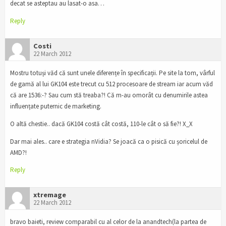
decat se asteptau au lasat-o asa…
Reply
Costi
22 March 2012
Mostru totuși văd că sunt unele diferențe în specificații. Pe site la tom, vârful
de gamă al lui GK104 este trecut cu 512 procesoare de stream iar acum văd
că are 1536:-? Sau cum stă treaba?! Că m-au omorât cu denumirile astea
influențate puternic de marketing.
O altă chestie.. dacă GK104 costă cât costă, 110-le cât o să fie?! X_X
Dar mai ales.. care e strategia nVidia? Se joacă ca o pisică cu șoricelul de
AMD?!
Reply
xtremage
22 March 2012
bravo baieti, review comparabil cu al celor de la anandtech(la partea de