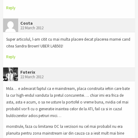
Reply
Costa
22 March 2012
Super articolul, l-am citit cu mai multa placere decat placerea mamei cand
citea Sandra Brown! UBER LAB501!
Reply
Futerix
22 March 2012
Mda… e adevarat faptul ca e mainstream, placa construita ieftin care bate
la cur high-endul vanduta la pretul concurentei…. chiar imi era frica de
asta, asta e acum, o sa ne usture la portofel o vreme buna, nvidia cel mai
probabil vor fi cu o generatie inaintea celor de la ATI, fail ca si in cazul
buldozerelor adios petruri mici…
monstrule, faza cu limitarea OC la verzisori nu cel mai probabil nu era
planuita pentru zona mainstream iar din cauza ca a iesit mult mai bine