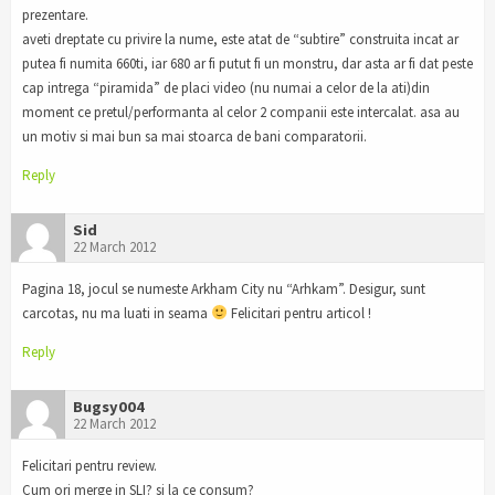
prezentare.
aveti dreptate cu privire la nume, este atat de “subtire” construita incat ar
putea fi numita 660ti, iar 680 ar fi putut fi un monstru, dar asta ar fi dat peste
cap intrega “piramida” de placi video (nu numai a celor de la ati)din
moment ce pretul/performanta al celor 2 companii este intercalat. asa au
un motiv si mai bun sa mai stoarca de bani comparatorii.
Reply
Sid
22 March 2012
Pagina 18, jocul se numeste Arkham City nu “Arhkam”. Desigur, sunt
carcotas, nu ma luati in seama
Felicitari pentru articol !
Reply
Bugsy004
22 March 2012
Felicitari pentru review.
Cum ori merge in SLI? si la ce consum?