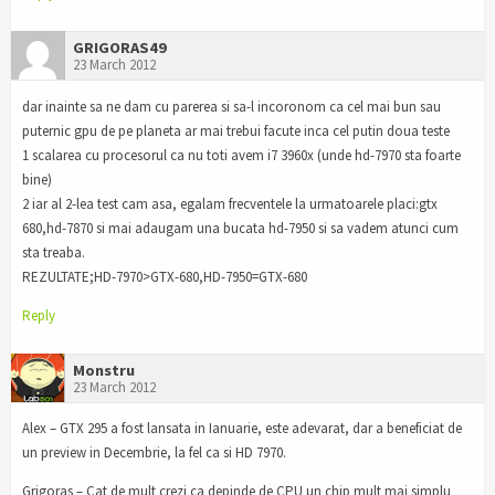
GRIGORAS49
23 March 2012
dar inainte sa ne dam cu parerea si sa-l incoronom ca cel mai bun sau
puternic gpu de pe planeta ar mai trebui facute inca cel putin doua teste
1 scalarea cu procesorul ca nu toti avem i7 3960x (unde hd-7970 sta foarte
bine)
2 iar al 2-lea test cam asa, egalam frecventele la urmatoarele placi:gtx
680,hd-7870 si mai adaugam una bucata hd-7950 si sa vadem atunci cum
sta treaba.
REZULTATE;HD-7970>GTX-680,HD-7950=GTX-680
Reply
Monstru
23 March 2012
Alex – GTX 295 a fost lansata in Ianuarie, este adevarat, dar a beneficiat de
un preview in Decembrie, la fel ca si HD 7970.
Grigoras – Cat de mult crezi ca depinde de CPU un chip mult mai simplu