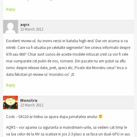
Reply
aqrs
22 March 2012
Excelent review-ul. Au invins verzii in batalia high-end. Dar vin acuma si va
intreb: Care va fi situatia pe celelalte segmente? Are cineva informatii despre
670 sau 660? Chiar sunt curios de aceste modele intrucat cred ca vor fi cele
mai cumparate cel putin de noi, romanii. Din pacate nu am putut sa aflu
nimic despre release date, pret, specs etc..Poate stie Monstru ceva? Inca o
data felicitari pt review-ul ‘monstru-os’ ;D
Reply
Monstru
22 March 2012
Costi – GK110 ar trebui sa apara dupa jumatatea anului
AQRS – vor aparea cu siguranta si mainstream-urile, sa vedem cat timp le
va lua celor de la NV sa scaleze in jos 2-3 placi si sa faca un dual-GPU in sus.