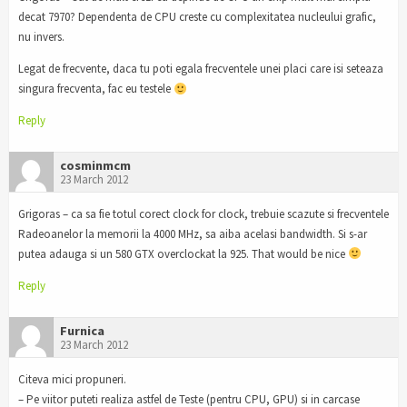
decat 7970? Dependenta de CPU creste cu complexitatea nucleului grafic,
nu invers.
Legat de frecvente, daca tu poti egala frecventele unei placi care isi seteaza
singura frecventa, fac eu testele
Reply
cosminmcm
23 March 2012
Grigoras – ca sa fie totul corect clock for clock, trebuie scazute si frecventele
Radeoanelor la memorii la 4000 MHz, sa aiba acelasi bandwidth. Si s-ar
putea adauga si un 580 GTX overclockat la 925. That would be nice
Reply
Furnica
23 March 2012
Citeva mici propuneri.
– Pe viitor puteti realiza astfel de Teste (pentru CPU, GPU) si in carcase