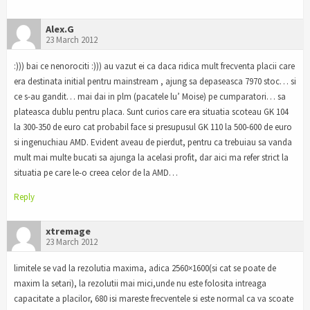
Alex.G
23 March 2012
:))) bai ce nenorociti :))) au vazut ei ca daca ridica mult frecventa placii care
era destinata initial pentru mainstream , ajung sa depaseasca 7970 stoc… si
ce s-au gandit… mai dai in plm (pacatele lu’ Moise) pe cumparatori… sa
plateasca dublu pentru placa. Sunt curios care era situatia scoteau GK 104
la 300-350 de euro cat probabil face si presupusul GK 110 la 500-600 de euro
si ingenuchiau AMD. Evident aveau de pierdut, pentru ca trebuiau sa vanda
mult mai multe bucati sa ajunga la acelasi profit, dar aici ma refer strict la
situatia pe care le-o creea celor de la AMD…
Reply
xtremage
23 March 2012
limitele se vad la rezolutia maxima, adica 2560×1600(si cat se poate de
maxim la setari), la rezolutii mai mici,unde nu este folosita intreaga
capacitate a placilor, 680 isi mareste frecventele si este normal ca va scoate