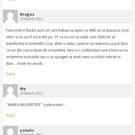
Dragos
25 March 2012
Fanii Intel si Nvidia sunt cei care trebuie sa spere ca AMD se va descurca si pe
viitor si nu vor fi scosi din joc. Pt ca nu vor sa vada cum idolii lor se
transforma in Umbrella Corp. dintr-o data, cand or sa realizeze ca pot face
ce vor din cauza lipsei de competitie. Asta e o confruntare care e bine sa nu
se termine niciodata sau o sa ajungeti sa urati ceea ce odata ridicati in
slavi…mark my words.
Reply
Me
25 March 2012
“MAREA MAJORITATE” e pleonasm!…
Reply
yonutz
25 March 2012