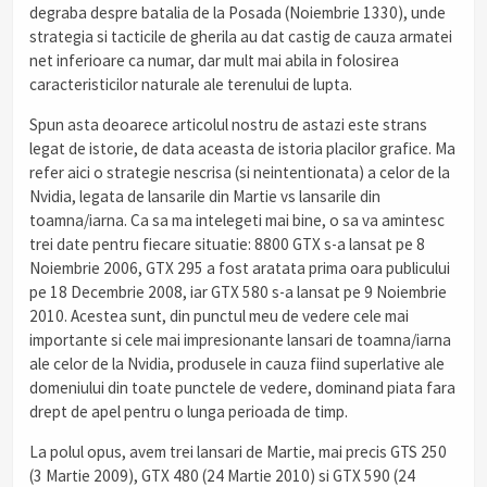
degraba despre batalia de la Posada (Noiembrie 1330), unde
strategia si tacticile de gherila au dat castig de cauza armatei
net inferioare ca numar, dar mult mai abila in folosirea
caracteristicilor naturale ale terenului de lupta.
Spun asta deoarece articolul nostru de astazi este strans
legat de istorie, de data aceasta de istoria placilor grafice. Ma
refer aici o strategie nescrisa (si neintentionata) a celor de la
Nvidia, legata de lansarile din Martie vs lansarile din
toamna/iarna. Ca sa ma intelegeti mai bine, o sa va amintesc
trei date pentru fiecare situatie: 8800 GTX s-a lansat pe 8
Noiembrie 2006, GTX 295 a fost aratata prima oara publicului
pe 18 Decembrie 2008, iar GTX 580 s-a lansat pe 9 Noiembrie
2010. Acestea sunt, din punctul meu de vedere cele mai
importante si cele mai impresionante lansari de toamna/iarna
ale celor de la Nvidia, produsele in cauza fiind superlative ale
domeniului din toate punctele de vedere, dominand piata fara
drept de apel pentru o lunga perioada de timp.
La polul opus, avem trei lansari de Martie, mai precis GTS 250
(3 Martie 2009), GTX 480 (24 Martie 2010) si GTX 590 (24