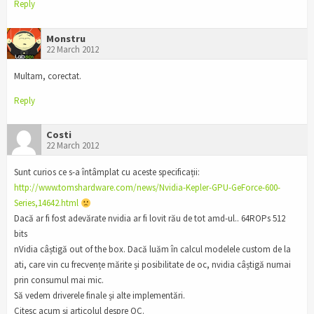
Reply
Monstru
22 March 2012
Multam, corectat.
Reply
Costi
22 March 2012
Sunt curios ce s-a întâmplat cu aceste specificații:
http://www.tomshardware.com/news/Nvidia-Kepler-GPU-GeForce-600-
Series,14642.html
Dacă ar fi fost adevărate nvidia ar fi lovit rău de tot amd-ul.. 64ROPs 512
bits
nVidia câștigă out of the box. Dacă luăm în calcul modelele custom de la
ati, care vin cu frecvențe mărite și posibilitate de oc, nvidia câștigă numai
prin consumul mai mic.
Să vedem driverele finale și alte implementări.
Citesc acum și articolul despre OC.