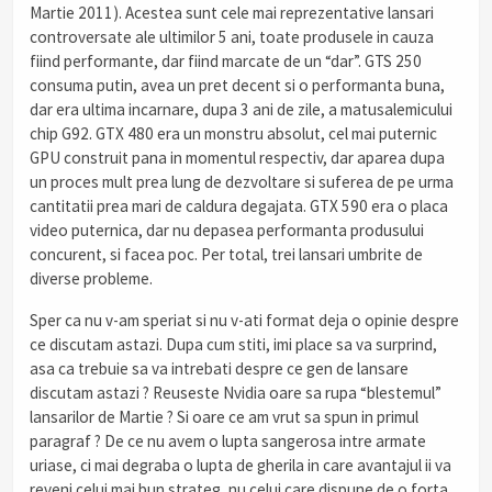
Martie 2011). Acestea sunt cele mai reprezentative lansari
controversate ale ultimilor 5 ani, toate produsele in cauza
fiind performante, dar fiind marcate de un “dar”. GTS 250
consuma putin, avea un pret decent si o performanta buna,
dar era ultima incarnare, dupa 3 ani de zile, a matusalemicului
chip G92. GTX 480 era un monstru absolut, cel mai puternic
GPU construit pana in momentul respectiv, dar aparea dupa
un proces mult prea lung de dezvoltare si suferea de pe urma
cantitatii prea mari de caldura degajata. GTX 590 era o placa
video puternica, dar nu depasea performanta produsului
concurent, si facea poc. Per total, trei lansari umbrite de
diverse probleme.
Sper ca nu v-am speriat si nu v-ati format deja o opinie despre
ce discutam astazi. Dupa cum stiti, imi place sa va surprind,
asa ca trebuie sa va intrebati despre ce gen de lansare
discutam astazi ? Reuseste Nvidia oare sa rupa “blestemul”
lansarilor de Martie ? Si oare ce am vrut sa spun in primul
paragraf ? De ce nu avem o lupta sangerosa intre armate
uriase, ci mai degraba o lupta de gherila in care avantajul ii va
reveni celui mai bun strateg, nu celui care dispune de o forta