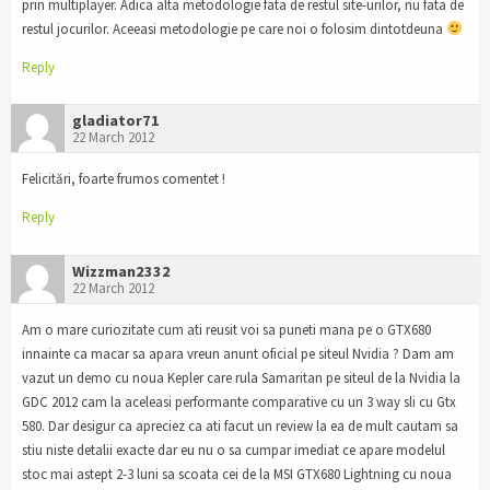
prin multiplayer. Adica alta metodologie fata de restul site-urilor, nu fata de
restul jocurilor. Aceeasi metodologie pe care noi o folosim dintotdeuna
Reply
gladiator71
22 March 2012
Felicitări, foarte frumos comentet !
Reply
Wizzman2332
22 March 2012
Am o mare curiozitate cum ati reusit voi sa puneti mana pe o GTX680
innainte ca macar sa apara vreun anunt oficial pe siteul Nvidia ? Dam am
vazut un demo cu noua Kepler care rula Samaritan pe siteul de la Nvidia la
GDC 2012 cam la aceleasi performante comparative cu un 3 way sli cu Gtx
580. Dar desigur ca apreciez ca ati facut un review la ea de mult cautam sa
stiu niste detalii exacte dar eu nu o sa cumpar imediat ce apare modelul
stoc mai astept 2-3 luni sa scoata cei de la MSI GTX680 Lightning cu noua