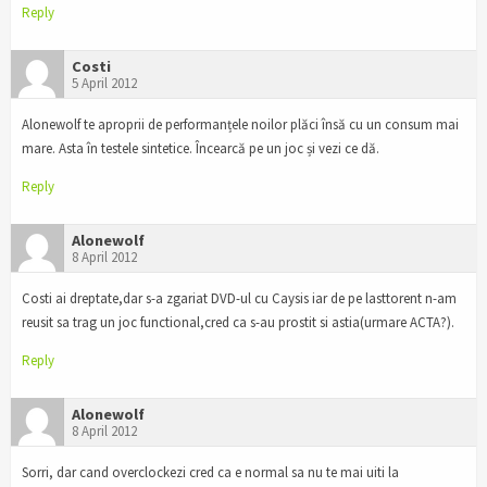
Reply
Costi
5 April 2012
Alonewolf te aproprii de performanțele noilor plăci însă cu un consum mai
mare. Asta în testele sintetice. Încearcă pe un joc și vezi ce dă.
Reply
Alonewolf
8 April 2012
Costi ai dreptate,dar s-a zgariat DVD-ul cu Caysis iar de pe lasttorent n-am
reusit sa trag un joc functional,cred ca s-au prostit si astia(urmare ACTA?).
Reply
Alonewolf
8 April 2012
Sorri, dar cand overclockezi cred ca e normal sa nu te mai uiti la