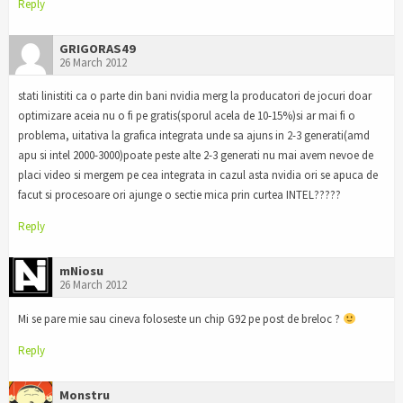
Reply
GRIGORAS49
26 March 2012
stati linistiti ca o parte din bani nvidia merg la producatori de jocuri doar
optimizare aceia nu o fi pe gratis(sporul acela de 10-15%)si ar mai fi o
problema, uitativa la grafica integrata unde sa ajuns in 2-3 generati(amd
apu si intel 2000-3000)poate peste alte 2-3 generati nu mai avem nevoe de
placi video si mergem pe cea integrata in cazul asta nvidia ori se apuca de
facut si procesoare ori ajunge o sectie mica prin curtea INTEL?????
Reply
mNiosu
26 March 2012
Mi se pare mie sau cineva foloseste un chip G92 pe post de breloc ?
Reply
Monstru