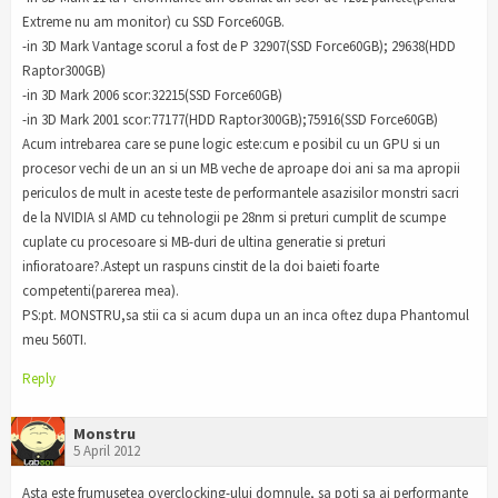
Extreme nu am monitor) cu SSD Force60GB.
-in 3D Mark Vantage scorul a fost de P 32907(SSD Force60GB); 29638(HDD
Raptor300GB)
-in 3D Mark 2006 scor:32215(SSD Force60GB)
-in 3D Mark 2001 scor:77177(HDD Raptor300GB);75916(SSD Force60GB)
Acum intrebarea care se pune logic este:cum e posibil cu un GPU si un
procesor vechi de un an si un MB veche de aproape doi ani sa ma apropii
periculos de mult in aceste teste de performantele asazisilor monstri sacri
de la NVIDIA sI AMD cu tehnologii pe 28nm si preturi cumplit de scumpe
cuplate cu procesoare si MB-duri de ultina generatie si preturi
infioratoare?.Astept un raspuns cinstit de la doi baieti foarte
competenti(parerea mea).
PS:pt. MONSTRU,sa stii ca si acum dupa un an inca oftez dupa Phantomul
meu 560TI.
Reply
Monstru
5 April 2012
Asta este frumusetea overclocking-ului domnule, sa poti sa ai performante