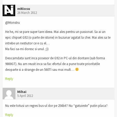
mNiosu
26 March 2012
@Monstru
He he, mi se pare super tare ideea. Mai ales pentru un pasionat. Sa ai un
epic chipset G92 (o parte de istorie) in buzunar agatat la chei. Mai ales sa te
intrebe un nestiutor ce e cu el…
Ma faci sa-mi doresc si unul. ;))
Deocamdata sunt inca posesor de G92 in PC-ul din dontare (sub forma
9800GT). Nu am reusit inca sa fac efortul de a pune toate prioritatile
deoparte si a strange de un 560TI sau mai mult…
Reply
Mihai
5 April 2012
Nu este totusi un regres bus-ul dor pe 256bit? Nu “gatuieste” putin placa?
Reply