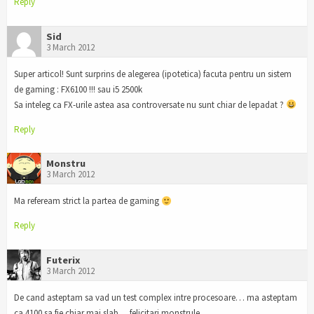
Reply
Sid
3 March 2012
Super articol! Sunt surprins de alegerea (ipotetica) facuta pentru un sistem
de gaming : FX6100 !!! sau i5 2500k
Sa inteleg ca FX-urile astea asa controversate nu sunt chiar de lepadat ?
Reply
Monstru
3 March 2012
Ma refeream strict la partea de gaming
Reply
Futerix
3 March 2012
De cand asteptam sa vad un test complex intre procesoare… ma asteptam
ca 4100 sa fie chiar mai slab… felicitari monstrule