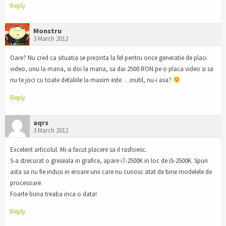
Reply
Monstru
3 March 2012
Oare? Nu cred ca situatia se prezinta la fel pentru orice generatie de placi
video, unu la mana, si doi la mana, sa dai 2500 RON pe o placa video si sa
nu te joci cu toate detaliile la maxim este …inutil, nu-i asa?
Reply
aqrs
3 March 2012
Excelent articolul. Mi-a facut placere sa il rasfoiesc.
S-a strecurat o greseala in grafice, apare i7-2500K in loc de i5-2500K. Spun
asta sa nu fie indusi in eroare unii care nu cunosc atat de bine modelele de
procesoare.
Foarte buna treaba inca o data!
Reply