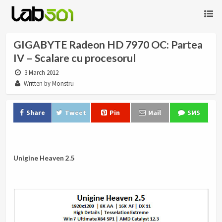
GIGABYTE Radeon HD 7970 OC: Partea
IV – Scalare cu procesorul
3 March 2012
Written by Monstru
Share
Tweet
Pin
Mail
SMS
.
Unigine Heaven 2.5
.