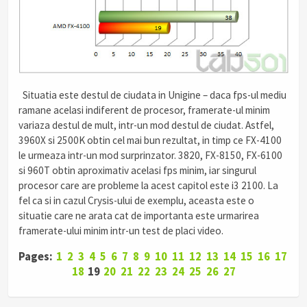
.
Situatia este destul de ciudata in Unigine – daca fps-ul mediu
ramane acelasi indiferent de procesor, framerate-ul minim
variaza destul de mult, intr-un mod destul de ciudat. Astfel,
3960X si 2500K obtin cel mai bun rezultat, in timp ce FX-4100
le urmeaza intr-un mod surprinzator. 3820, FX-8150, FX-6100
si 960T obtin aproximativ acelasi fps minim, iar singurul
procesor care are probleme la acest capitol este i3 2100. La
fel ca si in cazul Crysis-ului de exemplu, aceasta este o
situatie care ne arata cat de importanta este urmarirea
framerate-ului minim intr-un test de placi video.
Pages:
1
2
3
4
5
6
7
8
9
10
11
12
13
14
15
16
17
18
19
20
21
22
23
24
25
26
27