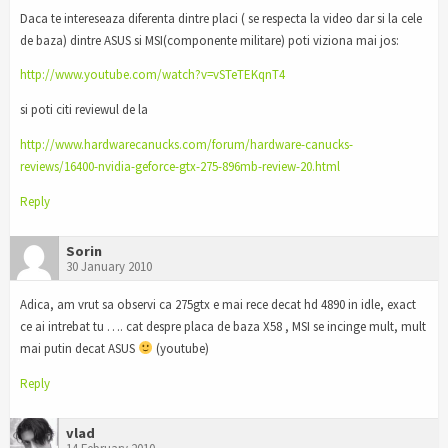
Daca te intereseaza diferenta dintre placi ( se respecta la video dar si la cele
de baza) dintre ASUS si MSI(componente militare) poti viziona mai jos:
http://www.youtube.com/watch?v=vSTeTEKqnT4
si poti citi reviewul de la
http://www.hardwarecanucks.com/forum/hardware-canucks-
reviews/16400-nvidia-geforce-gtx-275-896mb-review-20.html
Reply
Sorin
30 January 2010
Adica, am vrut sa observi ca 275gtx e mai rece decat hd 4890 in idle, exact
ce ai intrebat tu …. cat despre placa de baza X58 , MSI se incinge mult, mult
mai putin decat ASUS
(youtube)
Reply
vlad