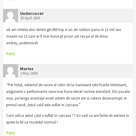
Undercover
30 April 2009
ok am inteles deci dintre gtx260 top si un ati radeon pana in 11 mil sau
maxim na 12 care ar fi mai buna pt jocuri ast ras pe id de emss
andrey_undermosh
Reply
Marius
2 May 2009
“Per total, sistemul de racire al celor de la Gainward este foarte interesant,
asigurand o performanta ceva mai buna decat racirea standard. Din pacate
insa, pe langa avantaje acest sistem de racire are si cateva dezavantaje: in
primul rand, aerul cald este suflat in carcasa.”
Cum adica aerul cald e suflat in carcasa ?? Eu vad ca are fante de aerisire in
spate la fel ca modelul normal !
Reply