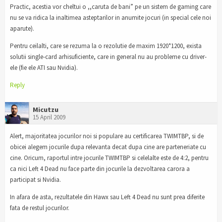
Practic, acestia vor cheltui o ,,caruta de bani” pe un sistem de gaming care
nu se va ridica la inaltimea asteptarilor in anumite jocuri (in special cele noi
aparute).
Pentru ceilalti, care se rezuma la o rezolutie de maxim 1920*1200, exista
solutii single-card arhisuficiente, care in general nu au probleme cu driver-
ele (fie ele ATI sau Nvidia).
Reply
Micutzu
15 April 2009
Alert, majoritatea jocurilor noi si populare au certificarea TWIMTBP, si de
obicei alegem jocurile dupa relevanta decat dupa cine are parteneriate cu
cine. Oricum, raportul intre jocurile TWIMTBP si celelalte este de 4:2, pentru
ca nici Left 4 Dead nu face parte din jocurile la dezvoltarea carora a
participat si Nvidia.
In afara de asta, rezultatele din Hawx sau Left 4 Dead nu sunt prea diferite
fata de restul jocurilor.