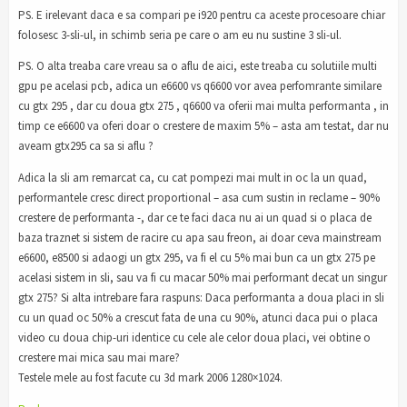
PS. E irelevant daca e sa compari pe i920 pentru ca aceste procesoare chiar
folosesc 3-sli-ul, in schimb seria pe care o am eu nu sustine 3 sli-ul.
PS. O alta treaba care vreau sa o aflu de aici, este treaba cu solutiile multi
gpu pe acelasi pcb, adica un e6600 vs q6600 vor avea perfomrante similare
cu gtx 295 , dar cu doua gtx 275 , q6600 va oferii mai multa performanta , in
timp ce e6600 va oferi doar o crestere de maxim 5% – asta am testat, dar nu
aveam gtx295 ca sa si aflu ?
Adica la sli am remarcat ca, cu cat pompezi mai mult in oc la un quad,
performantele cresc direct proportional – asa cum sustin in reclame – 90%
crestere de performanta -, dar ce te faci daca nu ai un quad si o placa de
baza traznet si sistem de racire cu apa sau freon, ai doar ceva mainstream
e6600, e8500 si adaogi un gtx 295, va fi el cu 5% mai bun ca un gtx 275 pe
acelasi sistem in sli, sau va fi cu macar 50% mai performant decat un singur
gtx 275? Si alta intrebare fara raspuns: Daca performanta a doua placi in sli
cu un quad oc 50% a crescut fata de una cu 90%, atunci daca pui o placa
video cu doua chip-uri identice cu cele ale celor doua placi, vei obtine o
crestere mai mica sau mai mare?
Testele mele au fost facute cu 3d mark 2006 1280×1024.