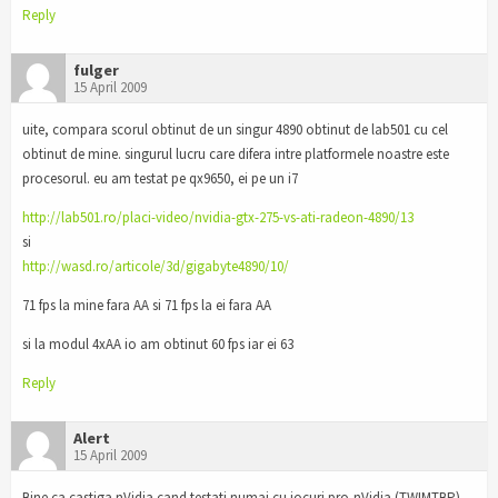
Reply
fulger
15 April 2009
uite, compara scorul obtinut de un singur 4890 obtinut de lab501 cu cel
obtinut de mine. singurul lucru care difera intre platformele noastre este
procesorul. eu am testat pe qx9650, ei pe un i7
http://lab501.ro/placi-video/nvidia-gtx-275-vs-ati-radeon-4890/13
si
http://wasd.ro/articole/3d/gigabyte4890/10/
71 fps la mine fara AA si 71 fps la ei fara AA
si la modul 4xAA io am obtinut 60 fps iar ei 63
Reply
Alert
15 April 2009
Bine ca castiga nVidia cand testati numai cu jocuri pro-nVidia (TWIMTBP).