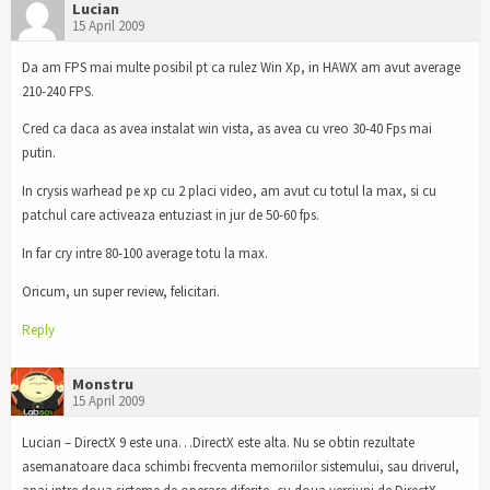
Lucian
15 April 2009
Da am FPS mai multe posibil pt ca rulez Win Xp, in HAWX am avut average
210-240 FPS.
Cred ca daca as avea instalat win vista, as avea cu vreo 30-40 Fps mai
putin.
In crysis warhead pe xp cu 2 placi video, am avut cu totul la max, si cu
patchul care activeaza entuziast in jur de 50-60 fps.
In far cry intre 80-100 average totu la max.
Oricum, un super review, felicitari.
Reply
Monstru
15 April 2009
Lucian – DirectX 9 este una…DirectX este alta. Nu se obtin rezultate
asemanatoare daca schimbi frecventa memoriilor sistemului, sau driverul,