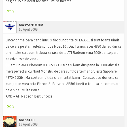
pagina 15 din acest review nu mi se incarca.
Reply
MasterDOOM
16 April 2009
Sincer prima oara cand intru si fac cunotinta cu LAB501 si sunt foarte uimit
de ce are pe el si Testele sunt de Noat 10 . Da, frumos aces 4890 dar eu din ce
am inteles ca acum trebuia sa iasa de la ATI Radeon seria 5000 dar se pare
ca criza este de vina .
Eu am un AMD Phenom X3 8650 2300 Mhz si l-am dus pana la 3000 Mhz si a
mers perfect si cu Noul Monstru de care sunt foarte mandru este Sapphire
4870X2 2Gb . Ma costat mult da si-a meritat banii . Ce astept cu dor este sa
cumpar in vara asta Pheon 2 . Bravoo LAB501 tineti-o tot asa in continuare
ca e bine . Multa Bafta .
AMD – ATI Radeon Best Choice
Reply
Monstru
19 April 2009