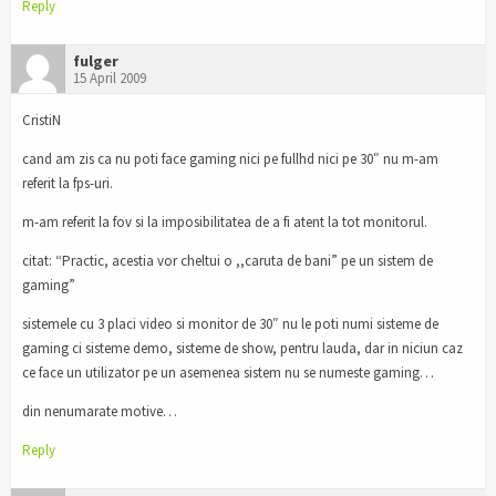
Reply
fulger
15 April 2009
CristiN
cand am zis ca nu poti face gaming nici pe fullhd nici pe 30″ nu m-am
referit la fps-uri.
m-am referit la fov si la imposibilitatea de a fi atent la tot monitorul.
citat: “Practic, acestia vor cheltui o ,,caruta de bani” pe un sistem de
gaming”
sistemele cu 3 placi video si monitor de 30″ nu le poti numi sisteme de
gaming ci sisteme demo, sisteme de show, pentru lauda, dar in niciun caz
ce face un utilizator pe un asemenea sistem nu se numeste gaming…
din nenumarate motive…
Reply