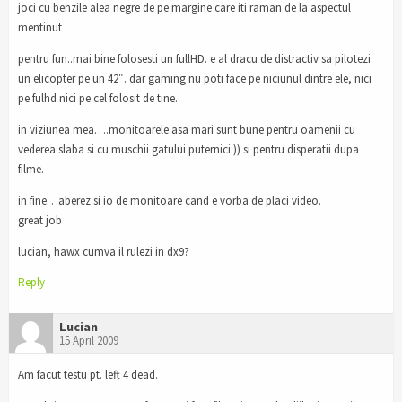
joci cu benzile alea negre de pe margine care iti raman de la aspectul
mentinut
pentru fun..mai bine folosesti un fullHD. e al dracu de distractiv sa pilotezi
un elicopter pe un 42″. dar gaming nu poti face pe niciunul dintre ele, nici
pe fulhd nici pe cel folosit de tine.
in viziunea mea….monitoarele asa mari sunt bune pentru oamenii cu
vederea slaba si cu muschii gatului puternici:)) si pentru disperatii dupa
filme.
in fine…aberez si io de monitoare cand e vorba de placi video.
great job
lucian, hawx cumva il rulezi in dx9?
Reply
Lucian
15 April 2009
Am facut testu pt. left 4 dead.