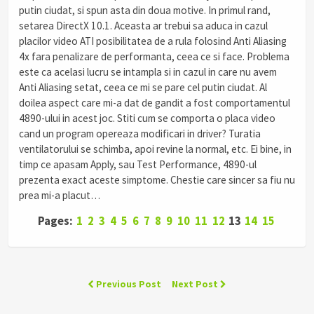
putin ciudat, si spun asta din doua motive. In primul rand,
setarea DirectX 10.1. Aceasta ar trebui sa aduca in cazul
placilor video ATI posibilitatea de a rula folosind Anti Aliasing
4x fara penalizare de performanta, ceea ce si face. Problema
este ca acelasi lucru se intampla si in cazul in care nu avem
Anti Aliasing setat, ceea ce mi se pare cel putin ciudat. Al
doilea aspect care mi-a dat de gandit a fost comportamentul
4890-ului in acest joc. Stiti cum se comporta o placa video
cand un program opereaza modificari in driver? Turatia
ventilatorului se schimba, apoi revine la normal, etc. Ei bine, in
timp ce apasam Apply, sau Test Performance, 4890-ul
prezenta exact aceste simptome. Chestie care sincer sa fiu nu
prea mi-a placut…
Pages:
1
2
3
4
5
6
7
8
9
10
11
12
13
14
15
Previous Post
Next Post