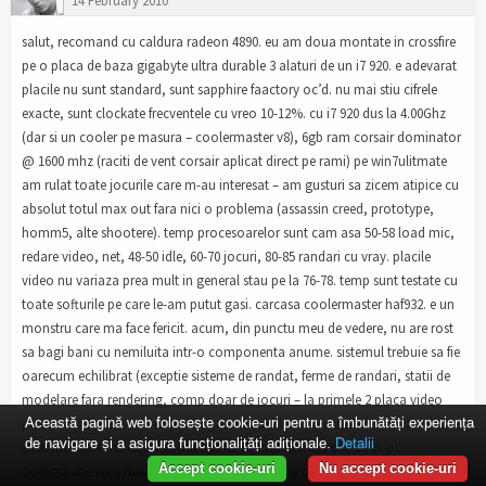
14 February 2010
salut, recomand cu caldura radeon 4890. eu am doua montate in crossfire
pe o placa de baza gigabyte ultra durable 3 alaturi de un i7 920. e adevarat
placile nu sunt standard, sunt sapphire faactory oc’d. nu mai stiu cifrele
exacte, sunt clockate frecventele cu vreo 10-12%. cu i7 920 dus la 4.00Ghz
(dar si un cooler pe masura – coolermaster v8), 6gb ram corsair dominator
@ 1600 mhz (raciti de vent corsair aplicat direct pe rami) pe win7ulitmate
am rulat toate jocurile care m-au interesat – am gusturi sa zicem atipice cu
absolut totul max out fara nici o problema (assassin creed, prototype,
homm5, alte shootere). temp procesoarelor sunt cam asa 50-58 load mic,
redare video, net, 48-50 idle, 60-70 jocuri, 80-85 randari cu vray. placile
video nu variaza prea mult in general stau pe la 76-78. temp sunt testate cu
toate softurile pe care le-am putut gasi. carcasa coolermaster haf932. e un
monstru care ma face fericit. acum, din punctu meu de vedere, nu are rost
sa bagi bani cu nemiluita intr-o componenta anume. sistemul trebuie sa fie
oarecum echilibrat (exceptie sisteme de randat, ferme de randari, statii de
modelare fara rendering, comp doar de jocuri – la primele 2 placa video
poate sa si lipseasca). eu am bagat muuulti bani in sistemul asta, dar am
Această pagină web folosește cookie-uri pentru a îmbunătăți experiența
de navigare și a asigura funcționalițăți adiționale.
Detalii
avut motivele mele. job-ul ma lipeste de calc. min 12 ore pe zi. pt
Accept cookie-uri
Nu accept cookie-uri
configuratie ca a mea daca aveti de gand sa va constr ceva similar nu va