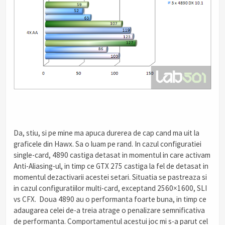
.
Da, stiu, si pe mine ma apuca durerea de cap cand ma uit la
graficele din Hawx. Sa o luam pe rand. In cazul configuratiei
single-card, 4890 castiga detasat in momentul in care activam
Anti-Aliasing-ul, in timp ce GTX 275 castiga la fel de detasat in
momentul dezactivarii acestei setari. Situatia se pastreaza si
in cazul configuratiilor multi-card, exceptand 2560×1600, SLI
vs CFX. Doua 4890 au o performanta foarte buna, in timp ce
adaugarea celei de-a treia atrage o penalizare semnificativa
de performanta. Comportamentul acestui joc mi s-a parut cel