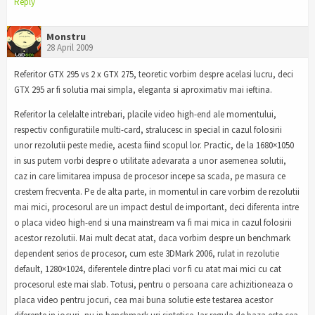
Reply
Monstru
28 April 2009
Referitor GTX 295 vs 2 x GTX 275, teoretic vorbim despre acelasi lucru, deci
GTX 295 ar fi solutia mai simpla, eleganta si aproximativ mai ieftina.
Referitor la celelalte intrebari, placile video high-end ale momentului,
respectiv configuratiile multi-card, stralucesc in special in cazul folosirii
unor rezolutii peste medie, acesta fiind scopul lor. Practic, de la 1680×1050
in sus putem vorbi despre o utilitate adevarata a unor asemenea solutii,
caz in care limitarea impusa de procesor incepe sa scada, pe masura ce
crestem frecventa. Pe de alta parte, in momentul in care vorbim de rezolutii
mai mici, procesorul are un impact destul de important, deci diferenta intre
o placa video high-end si una mainstream va fi mai mica in cazul folosirii
acestor rezolutii. Mai mult decat atat, daca vorbim despre un benchmark
dependent serios de procesor, cum este 3DMark 2006, rulat in rezolutie
default, 1280×1024, diferentele dintre placi vor fi cu atat mai mici cu cat
procesorul este mai slab. Totusi, pentru o persoana care achizitioneaza o
placa video pentru jocuri, cea mai buna solutie este testarea acestor