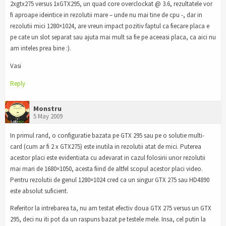
2xgtx275 versus 1xGTX295, un quad core overclockat @ 3.6, rezultatele vor
fi aproape ideintice in rezolutii mare – unde nu mai tine de cpu -, dar in
rezolutii mici 1280×1024, are vreun impact pozitiv faptul ca fiecare placa e
pe cate un slot separat sau ajuta mai mult sa fie pe aceeasi placa, ca aici nu
am inteles prea bine :).
Vasi
Reply
Monstru
5 May 2009
In primul rand, o configuratie bazata pe GTX 295 sau pe o solutie multi-
card (cum ar fi 2 x GTX275) este inutila in rezolutii atat de mici. Puterea
acestor placi este evidentiata cu adevarat in cazul folosirii unor rezolutii
mai mari de 1680×1050, acesta fiind de altfel scopul acestor placi video.
Pentru rezolutii de genul 1280×1024 cred ca un singur GTX 275 sau HD4890
este absolut suficient.
Referitor la intrebarea ta, nu am testat efectiv doua GTX 275 versus un GTX
295, deci nu iti pot da un raspuns bazat pe testele mele. Insa, cel putin la