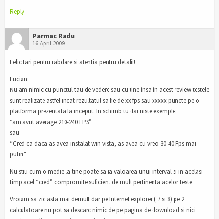
Reply
Parmac Radu
16 April 2009
Felicitari pentru rabdare si atentia pentru detalii!
Lucian:
Nu am nimic cu punctul tau de vedere sau cu tine insa in acest review testele
sunt realizate astfel incat rezultatul sa fie de xx fps sau xxxxx puncte pe o
platforma prezentata la inceput. In schimb tu dai niste exemple:
“am avut average 210-240 FPS”
sau
“Cred ca daca as avea instalat win vista, as avea cu vreo 30-40 Fps mai
putin”
Nu stiu cum o medie la tine poate sa ia valoarea unui interval si in acelasi
timp acel “cred” compromite suficient de mult pertinenta acelor teste
Vroiam sa zic asta mai demult dar pe Internet explorer ( 7 si 8) pe 2
calculatoare nu pot sa descarc nimic de pe pagina de download si nici