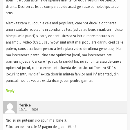
apai intre doua sisteme de operare diferite, cu doua versiuni de DirectX
diferite. Deci ori ce fel de comparatie de acest gen este complet lipsita de
sens.
Alert – testam cu jocurile cele mai populare, care pot duce la obtinerea
unor rezultate repetabile in conditii de test (adica au benchmark-uri incluse
bine puse la punct) si care, evident, streseaza intr-o mare masura sub-
ansamblul video (CS 1.6 sau WoW sunt mult mai populare dar nu cred ca le
putem, considera bune pentru a testa placi video de ultima generatie). Nu
ma intereseaza pentru cine este optimizat jocul, ma intereseaza cati
oameni il joaca. Cei care il joaca, la randul lor, nu sunt interesati de cine a
optimizat jocul, ci de o experienta fluenta de joc. Jocuri “pentru ATI” sau
jocuri “pentru Nvidia” exista doar in mintea fanilor mai infierbantati, din
punctul meu de vedere exista doar jocuri pentru gameri.
Reply
ferike
15 April 2009
Nici eu nu puteam s-o spun mai bine :).
Felicitari pentru cele 15 pagini de great effort!