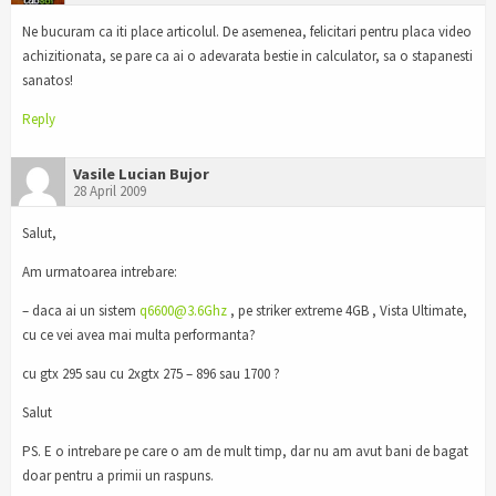
Ne bucuram ca iti place articolul. De asemenea, felicitari pentru placa video
achizitionata, se pare ca ai o adevarata bestie in calculator, sa o stapanesti
sanatos!
Reply
Vasile Lucian Bujor
28 April 2009
Salut,
Am urmatoarea intrebare:
– daca ai un sistem
q6600@3.6Ghz
, pe striker extreme 4GB , Vista Ultimate,
cu ce vei avea mai multa performanta?
cu gtx 295 sau cu 2xgtx 275 – 896 sau 1700 ?
Salut
PS. E o intrebare pe care o am de mult timp, dar nu am avut bani de bagat
doar pentru a primii un raspuns.