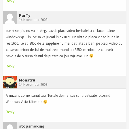
Reply
ParTy
14 November 2009
pur si simplu nu va inteleg…aveti placi video bestiale! si ce faceti…tineti
windows xp…in loc sa va jucati in dx10 cu un vista.o placa video buna in
rez 1600…e ati 3850 de la sapphire.nu mai dati atatia bani pe placi video pt
ca se vor ieftini destul de mult.recomand ati 3850! mentionez ca aveti
nevoie de o sursa destul de puternica.(500w)Have Fun
Reply
Monstru
14 November 2009
Amuzant comentariul tau. Testele de mai sus sunt realizate folosind
Windows Vista Ultimate
Reply
stopsmoking