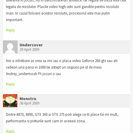
diferente in jocuri, nu in benchmark-uri sintetice. Iar regula de baza este cea
legata de rezolutie. Placile video high-edn sunt gandite pentru rezolutii
mari. In cazul folosirii acestor rezolutii, procesorul este mai putin
important.
Reply
Undercover
29 April 2009
Am o intrebare as vrea sa imi iau o placa video Geforce 260 gts sau ati
radeon una pana in 1000 lei astept un raspuns pe id de mess
Andrey_undermosh Pt jocuri o iau
Reply
Monstru
30 April 2009
Dintre 4870, 4890, GTX 260 si GTX 275 poti alege ce iti place tie mi mult,
performanta si preturile sunt cam in aceeasi zona.
Reply