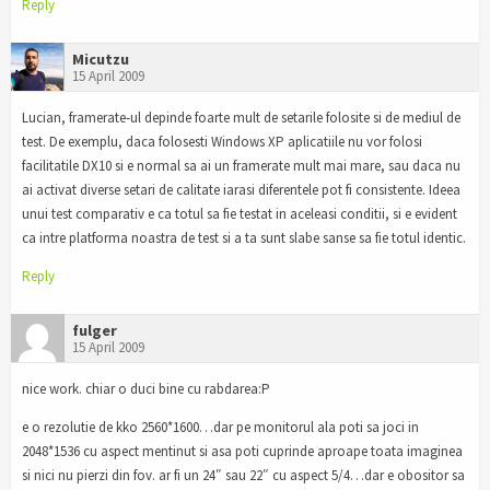
Reply
Micutzu
15 April 2009
Lucian, framerate-ul depinde foarte mult de setarile folosite si de mediul de
test. De exemplu, daca folosesti Windows XP aplicatiile nu vor folosi
facilitatile DX10 si e normal sa ai un framerate mult mai mare, sau daca nu
ai activat diverse setari de calitate iarasi diferentele pot fi consistente. Ideea
unui test comparativ e ca totul sa fie testat in aceleasi conditii, si e evident
ca intre platforma noastra de test si a ta sunt slabe sanse sa fie totul identic.
Reply
fulger
15 April 2009
nice work. chiar o duci bine cu rabdarea:P
e o rezolutie de kko 2560*1600…dar pe monitorul ala poti sa joci in
2048*1536 cu aspect mentinut si asa poti cuprinde aproape toata imaginea
si nici nu pierzi din fov. ar fi un 24″ sau 22″ cu aspect 5/4…dar e obositor sa