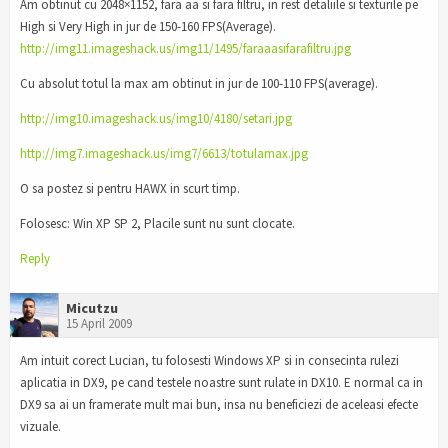
Am obtinut cu 2048×1152, fara aa si fara filtru, in rest detaliile si texturile pe
High si Very High in jur de 150-160 FPS(Average).
http://img11.imageshack.us/img11/1495/faraaasifarafiltru.jpg
Cu absolut totul la max am obtinut in jur de 100-110 FPS(average).
http://img10.imageshack.us/img10/4180/setari.jpg
http://img7.imageshack.us/img7/6613/totulamax.jpg
O sa postez si pentru HAWX in scurt timp.
Folosesc: Win XP SP 2, Placile sunt nu sunt clocate.
Reply
Micutzu
15 April 2009
Am intuit corect Lucian, tu folosesti Windows XP si in consecinta rulezi
aplicatia in DX9, pe cand testele noastre sunt rulate in DX10. E normal ca in
DX9 sa ai un framerate mult mai bun, insa nu beneficiezi de aceleasi efecte
vizuale.