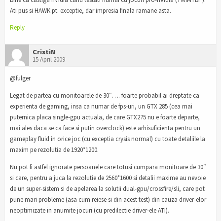
Ati pus si HAWK pt. exceptie, dar impresia finala ramane asta.
Reply
CristiN
15 April 2009
@fulger
Legat de partea cu monitoarele de 30″…. foarte probabil ai dreptate ca
experienta de gaming, insa ca numar de fps-uri, un GTX 285 (cea mai
puternica placa single-gpu actuala, de care GTX275 nu e foarte departe,
mai ales daca se ca face si putin overclock) este arhisuficienta pentru un
gameplay fluid in orice joc (cu exceptia crysis normal) cu toate detaliile la
maxim pe rezolutia de 1920*1200.
Nu pot fi astfel ignorate persoanele care totusi cumpara monitoare de 30″
si care, pentru a juca la rezolutie de 2560*1600 si detalii maxime au nevoie
de un super-sistem si de apelarea la solutii dual-gpu/crossfire/sli, care pot
pune mari probleme (asa cum reiese si din acest test) din cauza driver-elor
neoptimizate in anumite jocuri (cu predilectie driver-ele ATI).