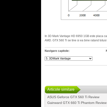
.
In 3D Mark Vantage HD 6950 1GB este placa casti
AMD. GTX 560 Ti se tine si ea bine ratand totusi
Navigare capitole:
Articole similare
ASUS Geforce GTX 560 Ti Review
Gainward GTX 660 Ti Phantom Review