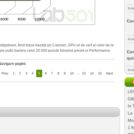
Scri
Com
Scri
gatoare, fiind totusi bazata pe Cayman, GPU-ul de varf al celor de la
 pe putin bariera celor 20.000 puncte folosind preset-ul Performance.
Com
qui
Navigare pagini:
Scri
Prev
1
2
3
4
5
6
7
8
9
10
...
13
14
15
Next
LEV
Găl
In 
La 
Mo
1 M