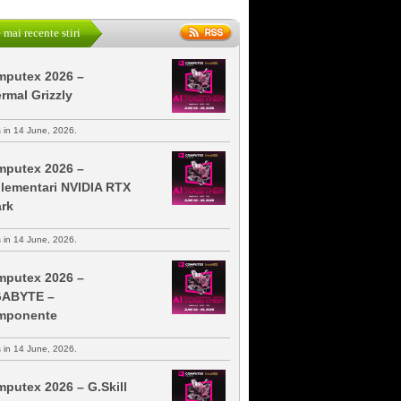
 mai recente stiri
putex 2026 –
rmal Grizzly
s in 14 June, 2026.
putex 2026 –
lementari NVIDIA RTX
rk
s in 14 June, 2026.
putex 2026 –
GABYTE –
mponente
s in 14 June, 2026.
putex 2026 – G.Skill