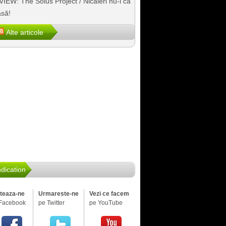
IEW: The Solus Project / Nicăieri nu-i ca
să!
Alte articole
dication
iteaza-ne
Urmareste-ne
Vezi ce facem
Facebook
pe Twitter
pe YouTube