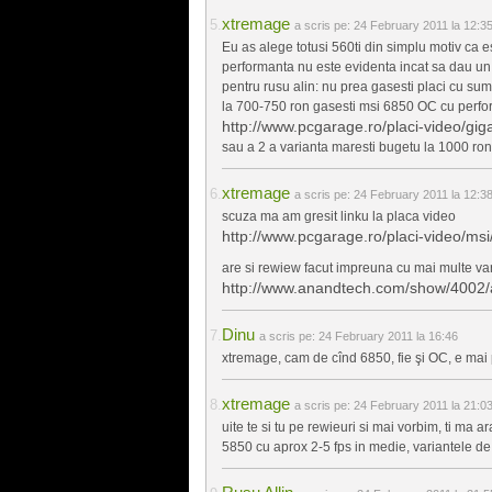
xtremage
a scris pe:
24 February 2011 la 12:3
Eu as alege totusi 560ti din simplu motiv ca es
performanta nu este evidenta incat sa dau un
pentru rusu alin: nu prea gasesti placi cu sum
la 700-750 ron gasesti msi 6850 OC cu perfo
http://www.pcgarage.ro/placi-video/gi
sau a 2 a varianta maresti bugetu la 1000 ron 
xtremage
a scris pe:
24 February 2011 la 12:3
scuza ma am gresit linku la placa video
http://www.pcgarage.ro/placi-video/ms
are si rewiew facut impreuna cu mai multe va
http://www.anandtech.com/show/4002/
Dinu
a scris pe:
24 February 2011 la 16:46
xtremage, cam de cînd 6850, fie şi OC, e mai p
xtremage
a scris pe:
24 February 2011 la 21:0
uite te si tu pe rewieuri si mai vorbim, ti ma
5850 cu aprox 2-5 fps in medie, variantele de 