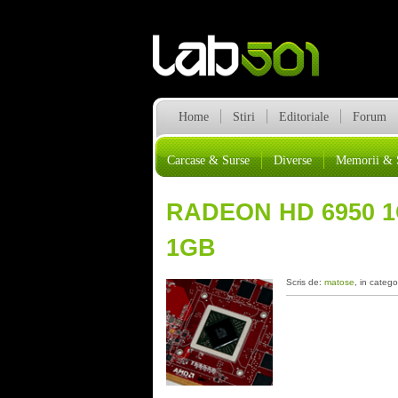
Home
Stiri
Editoriale
Forum
Carcase & Surse
Diverse
Memorii & 
RADEON HD 6950 1
1GB
Scris de:
matose
, in catego