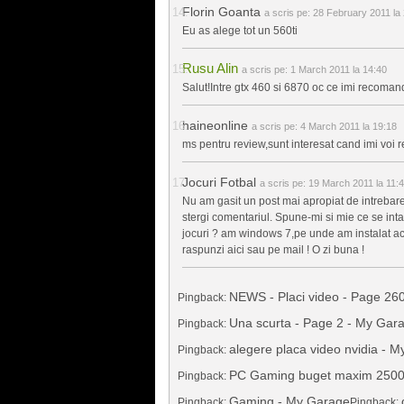
Florin Goanta
a scris pe:
28 February 2011 la
Eu as alege tot un 560ti
Rusu Alin
a scris pe:
1 March 2011 la 14:40
Salut!Intre gtx 460 si 6870 oc ce imi recoman
haineonline
a scris pe:
4 March 2011 la 19:18
ms pentru review,sunt interesat cand imi voi re
Jocuri Fotbal
a scris pe:
19 March 2011 la 11:
Nu am gasit un post mai apropiat de intrebare
stergi comentariul. Spune-mi si mie ce se int
jocuri ? am windows 7,pe unde am instalat a
raspunzi aici sau pe mail ! O zi buna !
NEWS - Placi video - Page 26
Pingback:
Una scurta - Page 2 - My Gar
Pingback:
alegere placa video nvidia - 
Pingback:
PC Gaming buget maxim 2500 
Pingback:
Gaming - My Garage
Pingback:
Pingback: