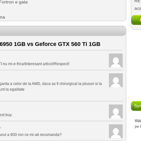
REV
Fortron e gata
aca
ena
950 1GB vs Geforce GTX 560 Ti 1GB
I nu mi-e frica!Interesant articol!Respect!
nta a celor de la AMD, daca as fi chirurgical la plusuri si la
nt la egalitate
Syn
est buy.
Viz
pe 
7
jurul a 800 ron ce mi-ati recomanda?