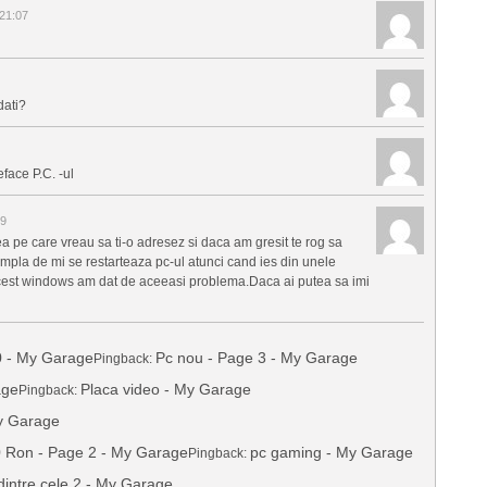
 21:07
dati?
face P.C. -ul
49
a pe care vreau sa ti-o adresez si daca am gresit te rog sa
ampla de mi se restarteaza pc-ul atunci cand ies din unele
cest windows am dat de aceeasi problema.Daca ai putea sa imi
0 - My Garage
Pc nou - Page 3 - My Garage
Pingback:
age
Placa video - My Garage
Pingback:
My Garage
Ron - Page 2 - My Garage
pc gaming - My Garage
Pingback:
dintre cele 2 - My Garage