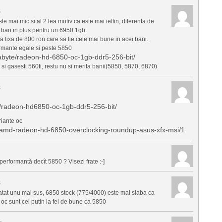
5
te mai mic si al 2 lea motiv ca este mai ieftin, diferenta de
 ban in plus pentru un 6950 1gb.
a fixa de 800 ron care sa fie cele mai bune in acei bani.
rmante egale si peste 5850
gabyte/radeon-hd-6850-oc-1gb-ddr5-256-bit/
si gasesti 560ti, restu nu si merita banii(5850, 5870, 6870)
8
i/radeon-hd6850-oc-1gb-ddr5-256-bit/
riante oc
amd-radeon-hd-6850-overclocking-roundup-asus-xfx-msi/1
erformantă decît 5850 ? Visezi frate :-]
3
 aratat unu mai sus, 6850 stock (775/4000) este mai slaba ca
oc sunt cel putin la fel de bune ca 5850