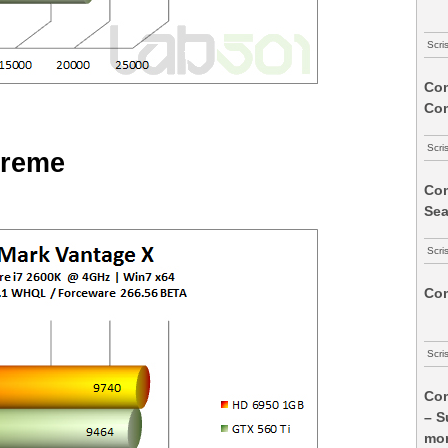
Scri
Com
Co
Scri
treme
Com
Sea
Scri
Com
Scri
Com
– S
mon