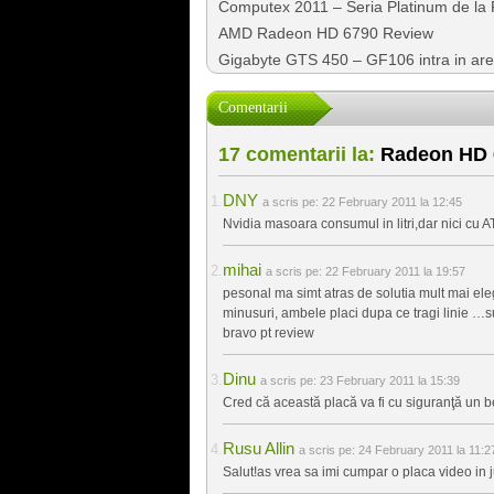
Computex 2011 – Seria Platinum de la 
AMD Radeon HD 6790 Review
Gigabyte GTS 450 – GF106 intra in ar
Comentarii
17 comentarii la:
Radeon HD 6
DNY
a scris pe:
22 February 2011 la 12:45
Nvidia masoara consumul in litri,dar nici cu AT
mihai
a scris pe:
22 February 2011 la 19:57
pesonal ma simt atras de solutia mult mai elega
minusuri, ambele placi dupa ce tragi linie …su
bravo pt review
Dinu
a scris pe:
23 February 2011 la 15:39
Cred că această placă va fi cu siguranţă un b
Rusu Allin
a scris pe:
24 February 2011 la 11:2
Salut!as vrea sa imi cumpar o placa video in 