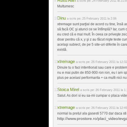
Rusu Allin
a scris pe:
24 February 2011 la 21:5
Multumesc
Dinu
a scris pe:
25 February 2011 la 2:06
xtremage sunt parţial de acord cu tine, însă ar 
să facă OC şi atunci ce se întîmplă? Iar, cum c
eu cred că e mai mult. În ceea ce priveşte zec
doar pentru că x, y şi z au făcut nişte teste cu
acelaşi subiect, de pe 5 site-uri diferite în c
există.
xtremage
a scris pe:
25 February 2011 la 12:3
Dinule tu o faci intentionat sau care e proble
nu e mai putin de 850-900 ron ron, eu i am spu
plus pe aceiasi performanta + ca multi nici n
Stoica Mirel
a scris pe:
26 February 2011 la 1:
Salut. As dori si eu sa-mi cumpar o placa vid
xtremage
a scris pe:
26 February 2011 la 12:4
normal la pretul ala gasesti 5770 dar daca sti
http://www.prostore.ro/placi_video/e