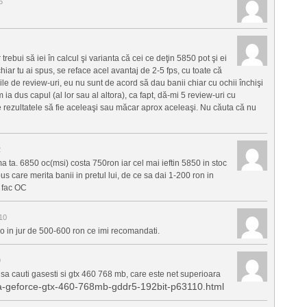
5
trebui să iei în calcul şi varianta că cei ce deţin 5850 pot şi ei
hiar tu ai spus, se reface acel avantaj de 2-5 fps, cu toate că
ile de review-uri, eu nu sunt de acord să dau banii chiar cu ochii închişi
m ia dus capul (al lor sau al altora), ca fapt, dă-mi 5 review-uri cu
are rezultatele să fie aceleaşi sau măcar aprox aceleaşi. Nu căuta că nu
2
ma ta. 6850 oc(msi) costa 750ron iar cel mai ieftin 5850 in stoc
s care merita banii in pretul lui, de ce sa dai 1-200 ron in
u fac OC
10
eo in jur de 500-600 ron ce imi recomandati.
9
 sa cauti gasesti si gtx 460 768 mb, care este net superioara
vga-geforce-gtx-460-768mb-gddr5-192bit-p63110.html