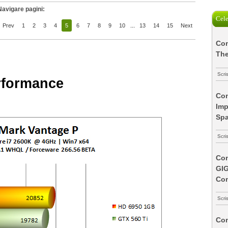
Navigare pagini:
Cele
Prev
1
2
3
4
5
6
7
8
9
10
...
13
14
15
Next
Com
The
Scri
rformance
Com
Imp
Spa
Scri
Com
GI
Co
Scri
Com