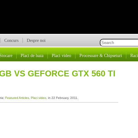
Concurs
Despre noi
Stocare
Placi de baza
Placi video
Procesoare & Chipseturi
Raci
GB VS GEFORCE GTX 560 TI
ria:
Featured Articles
,
Placi video
, in 22 February, 2011.