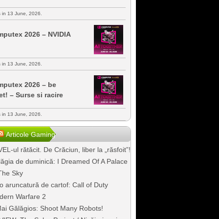
s in 13 June, 2026.
putex 2026 – NVIDIA
s in 13 June, 2026.
putex 2026 – be
et! – Surse si racire
s in 13 June, 2026.
Articole Gaming
EL-ul rătăcit. De Crăciun, liber la „răsfoit”!
ăgia de duminică: I Dreamed Of A Palace
The Sky
o aruncatură de cartof: Call of Duty
dern Warfare 2
ai Gălăgios: Shoot Many Robots!