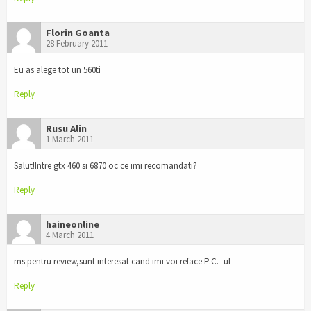
Florin Goanta
28 February 2011
Eu as alege tot un 560ti
Reply
Rusu Alin
1 March 2011
Salut!Intre gtx 460 si 6870 oc ce imi recomandati?
Reply
haineonline
4 March 2011
ms pentru review,sunt interesat cand imi voi reface P.C. -ul
Reply