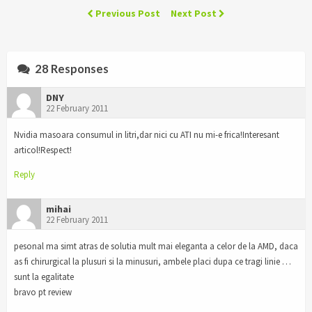
Previous Post
Next Post
28 Responses
DNY
22 February 2011
Nvidia masoara consumul in litri,dar nici cu ATI nu mi-e frica!Interesant
articol!Respect!
Reply
mihai
22 February 2011
pesonal ma simt atras de solutia mult mai eleganta a celor de la AMD, daca
as fi chirurgical la plusuri si la minusuri, ambele placi dupa ce tragi linie …
sunt la egalitate
bravo pt review