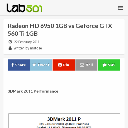
Radeon HD 6950 1GB vs Geforce GTX
560 Ti 1GB
22 February 2011
Written by matose
Share
Tweet
Pin
Mail
SMS
.
3DMark 2011 Performance
.