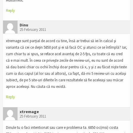
Multumesc
Reply
Dinu
25 February 2011
xtremage sunt parţial de acord cu tine, însă ar trebui să iei în calcul şi
varianta că cei ce deţin 5850 pot şi ei să facă OC şi atunci ce se întîmplă? Iar,
cum chiar tu ai spus, se reface acel avantaj de 2-5 fps, cu toate că eu cred
că e mai mult. În ceea ce priveşte zecile de review-uri, eu nu sunt de acord
să dau banii chiar cu ochii închişi doar pentru că x, y şi z au făcut nişte teste
cum ia dus capul (al lor sau al altora), ca fapt, dă-mi 5 review-uri cu acelaşi
subiect, de pe 5 site-uri diferite în care rezultatele să fie aceleaşi sau măcar
aprox aceleaşi. Nu căuta că nu există.
Reply
xtremage
25 February 2011
Dinule tu o faci intentionat sau care e problema ta. 6850 oc(msi) costa