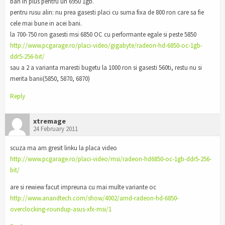
ban in plus pentru un 6950 1gb.
pentru rusu alin: nu prea gasesti placi cu suma fixa de 800 ron care sa fie
cele mai bune in acei bani.
la 700-750 ron gasesti msi 6850 OC cu performante egale si peste 5850
http://www.pcgarage.ro/placi-video/gigabyte/radeon-hd-6850-oc-1gb-
ddr5-256-bit/
sau a 2 a varianta maresti bugetu la 1000 ron si gasesti 560ti, restu nu si
merita banii(5850, 5870, 6870)
Reply
xtremage
24 February 2011
scuza ma am gresit linku la placa video
http://www.pcgarage.ro/placi-video/msi/radeon-hd6850-oc-1gb-ddr5-256-
bit/
are si rewiew facut impreuna cu mai multe variante oc
http://www.anandtech.com/show/4002/amd-radeon-hd-6850-
overclocking-roundup-asus-xfx-msi/1