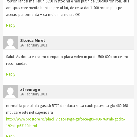
750ron iar cel mai ieftin 5850 in stoc nu e mai putin de 850-900 ron ron, eu i
am spus care merita banii in pretul lui, de ce sa dai 1-200 ron in plus pe
aceiasi performanta + ca multi nici nu fac OC
Reply
Stoica Mirel
26 February 2011
Salut. As dori si eu sa-mi cumpar o placa video in jur de 500-600 ron ce imi
recomandati.
Reply
xtremage
26 February 2011
normal la pretul ala gasesti 5770 dar daca sti sa cauti gasesti si gtx 460 768
mb, care este net superioara
http://www.prostore.ro/placi_video/evga-geforce-gtx-460-768mb-gddr5-
192bit-p63110.html
Reply