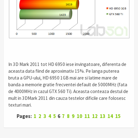
.
In 3D Mark 2011 tot HD 6950 iese invingatoare, diferenta de
aceasta data fiind de aproximativ 15%. Pe langa puterea
bruta a GPU-ului, HD 6950 1GB mai are si latime mare de
banda a memorie gratie frecventei default de 5000MHz (fata
de 4000MHz in cazul GTX 560 Ti). Aceasta conteaza destul de
mult in 3DMark 2011 din cauza testelor dificile care folosesc
texturi mari.
Pages:
1
2
3
4
5
6
7
8
9
10
11
12
13
14
15