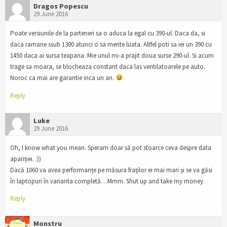
Dragos Popescu
29 June 2016
Poate versiunile de la parteneri sa o aduca la egal cu 390-ul. Daca da, si
daca ramane ssub 1300 atunci o sa merite luata. Altfel poti sa iei un 390 cu
1450 daca ai sursa teapana. Mie unul mi-a prajit doua surse 290-ul. Si acum
trage sa moara, se blocheaza constant daca las ventilatoarele pe auto.
Noroc ca mai are garantie inca un an.
Reply
Luke
29 June 2016
Oh, I know what you mean. Speram doar să pot stoarce ceva despre data
apariției. :))
Dacă 1060 va avea performanțe pe măsura fraților ei mai mari și se va găsi
în laptopuri în varianta completă…Mmm. Shut up and take my money.
Reply
Monstru