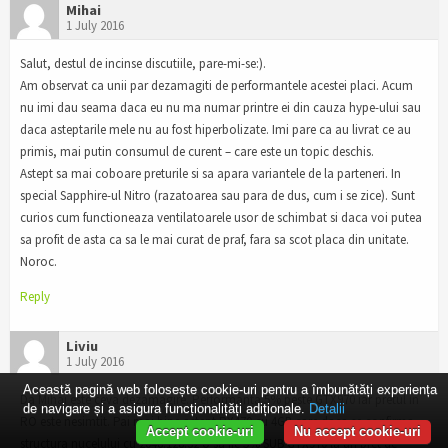
Mihai
1 July 2016
Salut, destul de incinse discutiile, pare-mi-se:).
Am observat ca unii par dezamagiti de performantele acestei placi. Acum
nu imi dau seama daca eu nu ma numar printre ei din cauza hype-ului sau
daca asteptarile mele nu au fost hiperbolizate. Imi pare ca au livrat ce au
primis, mai putin consumul de curent – care este un topic deschis.
Astept sa mai coboare preturile si sa apara variantele de la parteneri. In
special Sapphire-ul Nitro (razatoarea sau para de dus, cum i se zice). Sunt
curios cum functioneaza ventilatoarele usor de schimbat si daca voi putea
sa profit de asta ca sa le mai curat de praf, fara sa scot placa din unitate.
Noroc.
Reply
Liviu
1 July 2016
Această pagină web folosește cookie-uri pentru a îmbunătăți experiența
Da Mihai este ceva dezamagire. Performanta 5% peste GTX970 iar pretul in
de navigare și a asigura funcționalițăți adiționale.
Detalii
RO este nesimtit. Pai mai bine astept RX470 cu 4GB care daca se confirma
Accept cookie-uri
Nu accept cookie-uri
structura nucelului cu 2048:128:32 o sa fie 5% SUB GTX970 la un pret de