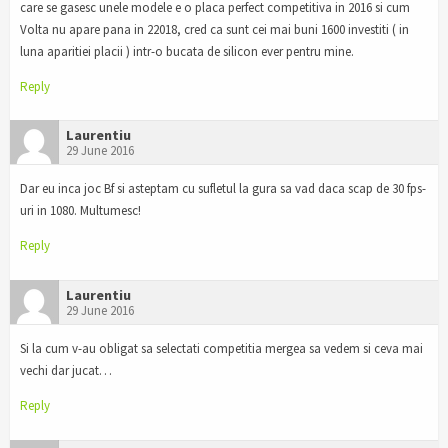
care se gasesc unele modele e o placa perfect competitiva in 2016 si cum
Volta nu apare pana in 22018, cred ca sunt cei mai buni 1600 investiti ( in
luna aparitiei placii ) intr-o bucata de silicon ever pentru mine.
Reply
Laurentiu
29 June 2016
Dar eu inca joc Bf si asteptam cu sufletul la gura sa vad daca scap de 30 fps-
uri in 1080. Multumesc!
Reply
Laurentiu
29 June 2016
Si la cum v-au obligat sa selectati competitia mergea sa vedem si ceva mai
vechi dar jucat…
Reply