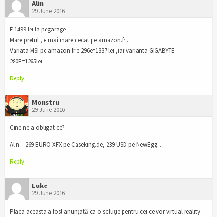
Alin
29 June 2016
E 1499 lei la pcgarage.
Mare pretul , e mai mare decat pe amazon.fr .
Variata MSI pe amazon.fr e 296e=1337 lei ,iar varianta GIGABYTE
280E=1265lei.
Reply
Monstru
29 June 2016
Cine ne-a obligat ce?
Alin – 269 EURO XFX pe Caseking.de, 239 USD pe NewEgg…
Reply
Luke
29 June 2016
Placa aceasta a fost anunțată ca o soluție pentru cei ce vor virtual reality