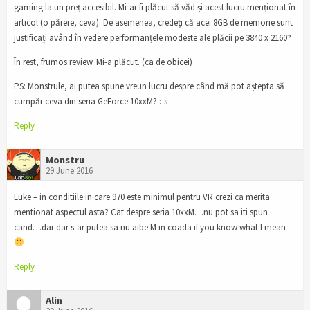
gaming la un preț accesibil. Mi-ar fi plăcut să văd și acest lucru menționat în
articol (o părere, ceva). De asemenea, credeți că acei 8GB de memorie sunt
justificați având în vedere performanțele modeste ale plăcii pe 3840 x 2160?
În rest, frumos review. Mi-a plăcut. (ca de obicei)
PS: Monstrule, ai putea spune vreun lucru despre când mă pot aștepta să
cumpăr ceva din seria GeForce 10xxM? :-s
Reply
Monstru
29 June 2016
Luke – in conditiile in care 970 este minimul pentru VR crezi ca merita
mentionat aspectul asta? Cat despre seria 10xxM…nu pot sa iti spun
cand…dar dar s-ar putea sa nu aibe M in coada if you know what I mean
Reply
Alin