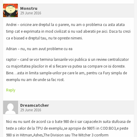
Monstru
29 June 2016
Andrei – oricine are dreptul la o parere, nu am o problema cu asta atata
timp cat e exprimata in mod civilizat si nu vad aberatii pe aici. Daca tu crezi
ca e biased e dreptul tau, nu te opreste nimeni.
Adrian – nu, nu am avut probleme cu ea
raptor – cand se vor termina lansarile voi publica si un review centralizator
cu majoritatea placilor in el si fiecare va putea sa compare ce isi doreste.
Bine…asta in limita sample-urilor pe care le am, pentru ca Fury simplu de
exemplu nu am de unde sa fac rost.
Reply
Dreamcatcher
29 June 2016
Nici eu nu sunt de acord ca o bate 980 de ii sar capacele.In suita stufoasa de
teste a celor de la TPU de exemplu,se apropie de 980Ti in COD:BO3,e peste
980 si in Hitman,Ashes,The Division sau The Witcher 3 conform