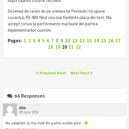
dupa rularea tuturor testelor.
Sistemul de racire de pe vremea lui Pentium I isi spune
cuvantul, RX 480 fiind cea mai fierbinte placa din test. Ma
astept totusi la performante mai bune din partea
implementarilor custom.
Pages:
1
2
3
4
5
6
7
8
9
10
11
12
13
14
15
16
17
18
19
20
21
22
Previous Post
Next Post
66 Responses
Alin
29 June 2016
Ma asteptam la mai mult din partea acestei placi .