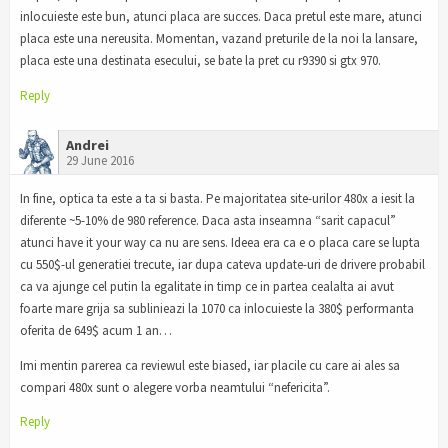
inlocuieste este bun, atunci placa are succes. Daca pretul este mare, atunci
placa este una nereusita. Momentan, vazand preturile de la noi la lansare,
placa este una destinata esecului, se bate la pret cu r9390 si gtx 970.
Reply
Andrei
29 June 2016
In fine, optica ta este a ta si basta. Pe majoritatea site-urilor 480x a iesit la
diferente ~5-10% de 980 reference. Daca asta inseamna “sarit capacul”
atunci have it your way ca nu are sens. Ideea era ca e o placa care se lupta
cu 550$-ul generatiei trecute, iar dupa cateva update-uri de drivere probabil
ca va ajunge cel putin la egalitate in timp ce in partea cealalta ai avut
foarte mare grija sa sublinieazi la 1070 ca inlocuieste la 380$ performanta
oferita de 649$ acum 1 an…
Imi mentin parerea ca reviewul este biased, iar placile cu care ai ales sa
compari 480x sunt o alegere vorba neamtului “nefericita”.
Reply