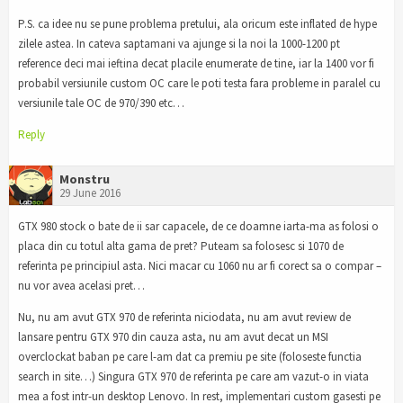
P.S. ca idee nu se pune problema pretului, ala oricum este inflated de hype
zilele astea. In cateva saptamani va ajunge si la noi la 1000-1200 pt
reference deci mai ieftina decat placile enumerate de tine, iar la 1400 vor fi
probabil versiunile custom OC care le poti testa fara probleme in paralel cu
versiunile tale OC de 970/390 etc…
Reply
Monstru
29 June 2016
GTX 980 stock o bate de ii sar capacele, de ce doamne iarta-ma as folosi o
placa din cu totul alta gama de pret? Puteam sa folosesc si 1070 de
referinta pe principiul asta. Nici macar cu 1060 nu ar fi corect sa o compar –
nu vor avea acelasi pret…
Nu, nu am avut GTX 970 de referinta niciodata, nu am avut review de
lansare pentru GTX 970 din cauza asta, nu am avut decat un MSI
overclockat baban pe care l-am dat ca premiu pe site (foloseste functia
search in site…) Singura GTX 970 de referinta pe care am vazut-o in viata
mea a fost intr-un desktop Lenovo. In rest, implementari custom gasesti pe