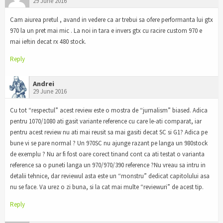
29 June 2016
Cam aiurea pretul , avand in vedere ca ar trebui sa ofere performanta lui gtx
970 la un pret mai mic . La noi in tara e invers gtx cu racire custom 970 e
mai ieftin decat rx 480 stock.
Reply
Andrei
29 June 2016
Cu tot “respectul” acest review este o mostra de “jurnalism” biased. Adica
pentru 1070/1080 ati gasit variante reference cu care le-ati comparat, iar
pentru acest review nu ati mai reusit sa mai gasiti decat SC si G1? Adica pe
bune vi se pare normal ? Un 970SC nu ajunge razant pe langa un 980stock
de exemplu ? Nu ar fi fost oare corect tinand cont ca ati testat o varianta
reference sa o puneti langa un 970/970/390 reference ?Nu vreau sa intru in
detalii tehnice, dar reviewul asta este un “monstru” dedicat capitolului asa
nu se face. Va urez o zi buna, si la cat mai multe “reviewuri” de acest tip.
Reply