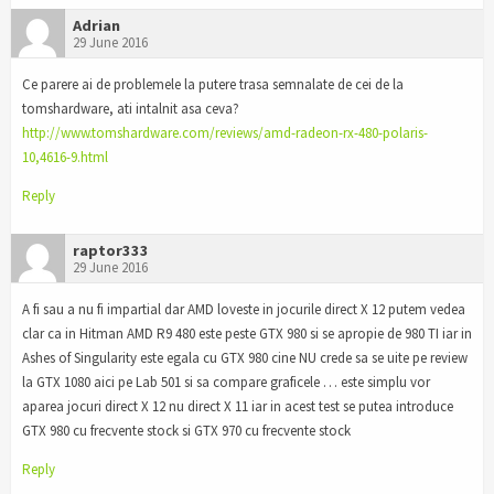
Adrian
29 June 2016
Ce parere ai de problemele la putere trasa semnalate de cei de la
tomshardware, ati intalnit asa ceva?
http://www.tomshardware.com/reviews/amd-radeon-rx-480-polaris-
10,4616-9.html
Reply
raptor333
29 June 2016
A fi sau a nu fi impartial dar AMD loveste in jocurile direct X 12 putem vedea
clar ca in Hitman AMD R9 480 este peste GTX 980 si se apropie de 980 TI iar in
Ashes of Singularity este egala cu GTX 980 cine NU crede sa se uite pe review
la GTX 1080 aici pe Lab 501 si sa compare graficele … este simplu vor
aparea jocuri direct X 12 nu direct X 11 iar in acest test se putea introduce
GTX 980 cu frecvente stock si GTX 970 cu frecvente stock
Reply