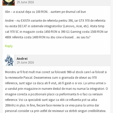
29 June 2016
Alin – a scazut deja cu 100 RON…suntem pe drumul cel bun
Andrei – nu EXISTA variante de referinta pentru 390, iar GTX 970 de referinta
nu exista DECAT in sistemele integratorilor (Lenovo, Acer, etc). Atata timp
cat 970 SC in magazin costa 1450 RON si 390 G1 Gaming costa 1500 RON iar
480X referinta costa 1400 RON nu stiu cine e biased…eu sau tu?
Reply
Andrei
29 June 2016
Monstru ar fi fost mult mai corect sa folosesti 980-ul stock care l-ai folosit si
la reviewurile Pascal. Deasemenea cum o gramada de siteuri au 970
reference, sunt sigur ca daca ati fi vrut, ati fi gasit-o si voi. La urma urmei s-
a vandut prin magazine in numere destul de mari nu numai la integratori. O
imagine corecta a pozitionarii placii ca performanta ti-o faci cu versiuni
reference. Voi ca specialisti sunt sigur ca stiti ce influenta pot sa aiba
200mhz in plus. In fine, fiecare face review la ce vrea pana la urma dar
personal consider ca prin astfel de reviewuri va stirbiti singuri credibilitatea.