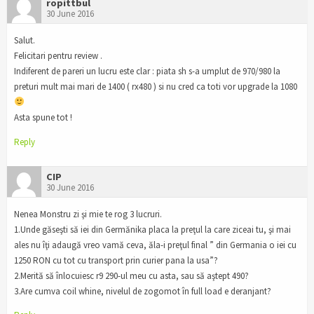
ropittbul
30 June 2016
Salut.
Felicitari pentru review .
Indiferent de pareri un lucru este clar : piata sh s-a umplut de 970/980 la
preturi mult mai mari de 1400 ( rx480 ) si nu cred ca toti vor upgrade la 1080
Asta spune tot !
Reply
CIP
30 June 2016
Nenea Monstru zi şi mie te rog 3 lucruri.
1.Unde găseşti să iei din Germănika placa la preţul la care ziceai tu, şi mai
ales nu îţi adaugă vreo vamă ceva, ăla-i preţul final ” din Germania o iei cu
1250 RON cu tot cu transport prin curier pana la usa”?
2.Merită să înlocuiesc r9 290-ul meu cu asta, sau să aştept 490?
3.Are cumva coil whine, nivelul de zogomot în full load e deranjant?