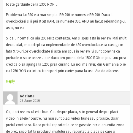
toate gardurile de la 1300 RON…
Problema lui 390 e si mai simpla. R9 290 se numeste R9 290. Daca il
overclockezi si ii pui 8 GB RAM, se numeste 390. AMD au facut rebranding-ul
asta, nu eu.
Si da…normal ca aia 200 MHz conteaza. Am si spus asta in review. Mai mult
decat atat, ma astept ca implementarile de 480 overclockate sa castige in
fata 970-urilor overclockate si asta am spus in review. Si sunt convins ca
preturile o sa se aseze…dar daca am pornit de la 1500 RON in jos…nu prea
cred ca o sa ajunga la 1200 prea curand. La noi ma refer, din Germania o iei
cu 1250 RON cu tot cu transport prin curier pana la usa. Aia da afacere.
Reply
adrian3
29 June 2016
Ok, deci review-ul este bun. Cat despre placa, si in general despre placi
video in zilele noastre, nu mai sunt placi video bune sau proaste, doar
pretul conteaza. Daca pretul raportat la ce se gaseste intr-o anumita zona
de pret, raportat la produsul rivalului sau raportat la placa pe care o