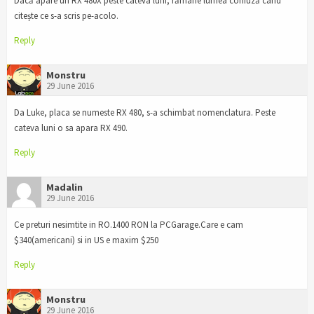
Dacă apare un RX 480X peste câteva luni, rămâne lumea confuză când
citește ce s-a scris pe-acolo.
Reply
Monstru
29 June 2016
Da Luke, placa se numeste RX 480, s-a schimbat nomenclatura. Peste
cateva luni o sa apara RX 490.
Reply
Madalin
29 June 2016
Ce preturi nesimtite in RO.1400 RON la PCGarage.Care e cam
$340(americani) si in US e maxim $250
Reply
Monstru
29 June 2016