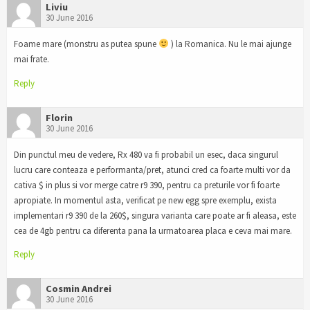
Liviu
30 June 2016
Foame mare (monstru as putea spune
) la Romanica. Nu le mai ajunge
mai frate.
Reply
Florin
30 June 2016
Din punctul meu de vedere, Rx 480 va fi probabil un esec, daca singurul
lucru care conteaza e performanta/pret, atunci cred ca foarte multi vor da
cativa $ in plus si vor merge catre r9 390, pentru ca preturile vor fi foarte
apropiate. In momentul asta, verificat pe new egg spre exemplu, exista
implementari r9 390 de la 260$, singura varianta care poate ar fi aleasa, este
cea de 4gb pentru ca diferenta pana la urmatoarea placa e ceva mai mare.
Reply
Cosmin Andrei
30 June 2016