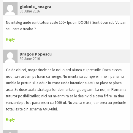
globula_neagra
30 June 2016
Nu inteleg unde sunt totusi acele 100+ fps din DOOM ? Sunt doar sub Vulcan
sau care e treaba ?
Reply
Dragos Popescu
30 June 2016
Ca de obicei, magazinele de la noi o ard aiurea cu preturile. Daca e ceva
nou, sa-i ardem pe fraeri ca merge. Nu merita sa cumpere nimeni pana nu
umbla la preturi si le aduc in zona unde intentiona AMD sa plaseze placa
asta. Se duce toata strategia lor de marketing pe geam. La noi, in Romania
tuturor posibilitatilor, nici nu m-ar mira sa le dea nVidia ceva firfirei sa tina
vanzarile pe loc pana ies ei cu 1060-ul. Nu zic ca e asa, dar prea au preturile
total iesite din schema AMD-ului.
Reply