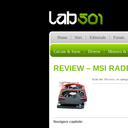
Home
Stiri
Editoriale
Forum
Carcase & Surse
Diverse
Memorii & 
REVIEW – MSI RAD
Scris de:
Monstru
, in categ
Navigare capitole: