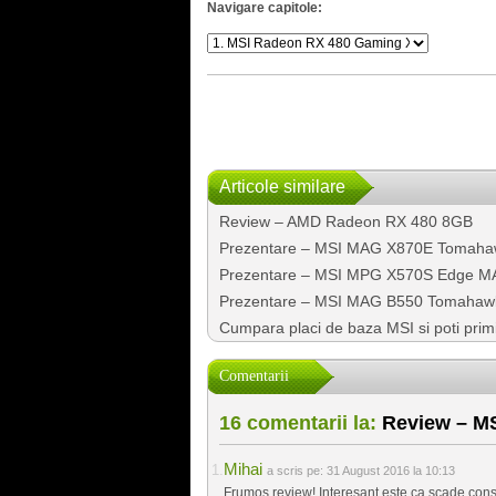
Navigare capitole:
Articole similare
Review – AMD Radeon RX 480 8GB
Prezentare – MSI MAG X870E Tomaha
Prezentare – MSI MPG X570S Edge M
Prezentare – MSI MAG B550 Tomahaw
Cumpara placi de baza MSI si poti pri
Comentarii
16 comentarii la:
Review – MS
Mihai
a scris pe:
31 August 2016 la 10:13
Frumos review! Interesant este ca scade cons