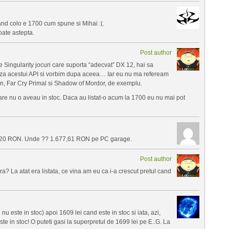
nd colo e 1700 cum spune si Mihai :(.
oate astepta.
Post author
e Singularity jocuri care suporta “adecvat” DX 12, hai sa
aza acestui API si vorbim dupa aceea… Iar eu nu ma refeream
an, Far Cry Primal si Shadow of Mordor, de exemplu.
care nu o aveau in stoc. Daca au listat-o acum la 1700 eu nu mai pot
20 RON. Unde ?? 1.677,61 RON pe PC garage.
Post author
a? La atat era listata, ce vina am eu ca i-a crescut pretul cand
 este in stoc) apoi 1609 lei cand este in stoc si iata, azi,
este in stoc! O puteti gasi la superpretul de 1699 lei pe E..G. La