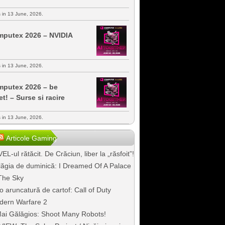
s in 13 June, 2026.
putex 2026 – NVIDIA
s in 13 June, 2026.
putex 2026 – be
et! – Surse si racire
s in 13 June, 2026.
Articole Gaming
EL-ul rătăcit. De Crăciun, liber la „răsfoit”!
ăgia de duminică: I Dreamed Of A Palace
The Sky
o aruncatură de cartof: Call of Duty
dern Warfare 2
ai Gălăgios: Shoot Many Robots!