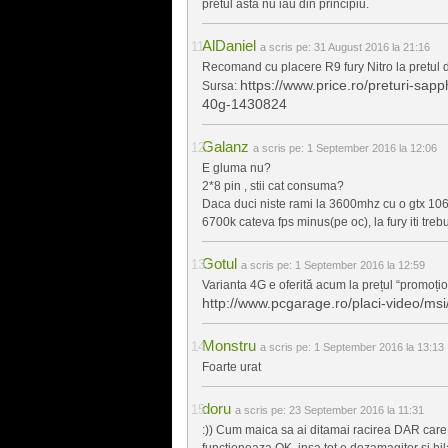
pretul asta nu iau din principiu.
AlDaniel
a scris pe:
31 August 2016 la 21:16
Recomand cu placere R9 fury Nitro la pretul d
https://www.price.ro/preturi-sap
Sursa:
40g-1430824
Galanz
a scris pe:
1 September 2016 la 12:06
E gluma nu?
2*8 pin , stii cat consuma?
Daca duci niste rami la 3600mhz cu o gtx 106
6700k cateva fps minus(pe oc), la fury iti treb
Gotul
a scris pe:
1 September 2016 la 12:59
Varianta 4G e oferită acum la prețul “promo
http://www.pcgarage.ro/placi-video/ms
Monstru
a scris pe:
1 September 2016 la 13:13
Foarte urat
doru
a scris pe:
23 September 2016 la 11:31
:)) Cum maica sa ai ditamai racirea DAR care
functioneaza OK, insa tot e dezamagitor si hil