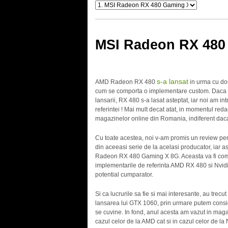
MSI Radeon RX 480
s-a lansat
AMD Radeon RX 480
in urma cu do
cum se comporta o implementare custom. Daca in
lansarii, RX 480 s-a lasat asteptat, iar noi am i
referintei ! Mai mult decat atat, in momentul red
magazinelor online din Romania, indiferent daca
Cu toate acestea, noi v-am promis un review pe
din aceeasi serie de la acelasi producator, iar
Radeon RX 480 Gaming X 8G. Aceasta va fi co
implementarile de referinta AMD RX 480 si Nvidi
potential cumparator.
Si ca lucrurile sa fie si mai interesante, au trec
lansarea lui GTX 1060, prin urmare putem consid
se cuvine. In fond, anul acesta am vazut in maga
cazul celor de la AMD cat si in cazul celor de la