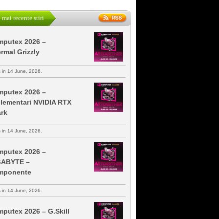
 mai recente stiri
putex 2026 –
rmal Grizzly
s in 14 June, 2026.
putex 2026 –
lementari NVIDIA RTX
rk
s in 14 June, 2026.
putex 2026 –
GABYTE –
mponente
s in 14 June, 2026.
putex 2026 – G.Skill