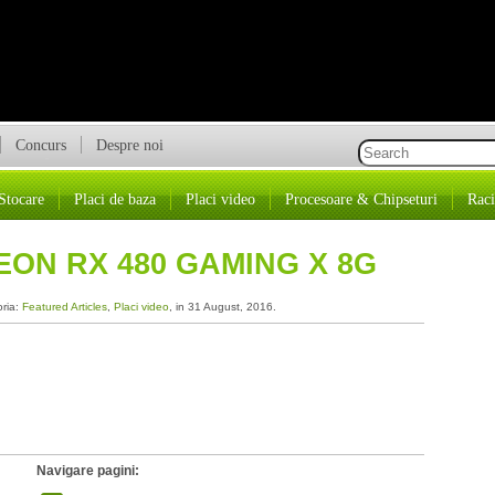
Concurs
Despre noi
Stocare
Placi de baza
Placi video
Procesoare & Chipseturi
Raci
EON RX 480 GAMING X 8G
oria:
Featured Articles
,
Placi video
, in 31 August, 2016.
Navigare pagini: