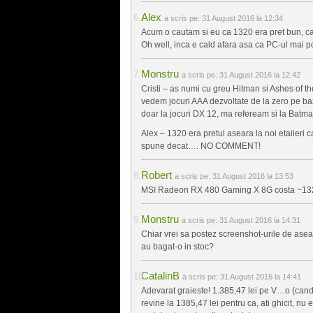
Alex
a scris pe:
31 August 2016 la 12:34
Acum o cautam si eu ca 1320 era pret bun, ca
Oh well, inca e cald afara asa ca PC-ul mai p
Monstru
a scris pe:
31 August 2016 la 12:42
Cristi – as numi cu greu Hitman si Ashes of th
vedem jocuri AAA dezvoltate de la zero pe b
doar la jocuri DX 12, ma refeream si la Batm
Alex – 1320 era pretul aseara la noi etaileri 
spune decat…. NO COMMENT!
Robert
a scris pe:
31 August 2016 la 13:53
MSI Radeon RX 480 Gaming X 8G costa ~13
Monstru
a scris pe:
31 August 2016 la 14:31
Chiar vrei sa postez screenshot-urile de asear
au bagat-o in stoc?
CatalinB
a scris pe:
31 August 2016 la 14:41
Adevarat graieste! 1.385,47 lei pe V…o (cand nu
revine la 1385,47 lei pentru ca, ati ghicit, nu 