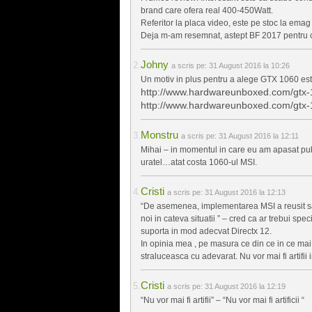
brand care ofera real 400-450Watt.
Referitor la placa video, este pe stoc la emag
Deja m-am resemnat, astept BF 2017 pentru 
Johny
a scris pe:
31 August 2016 la 10:26
Un motiv in plus pentru a alege GTX 1060 est
http://www.hardwareunboxed.com/gtx-
http://www.hardwareunboxed.com/gtx-1
Monstru
a scris pe:
31 August 2016 la 12:11
Mihai – in momentul in care eu am apasat pu
uratel…atat costa 1060-ul MSI.
Cristi
a scris pe:
31 August 2016 la 12:13
“De asemenea, implementarea MSI a reusit s
noi in cateva situatii ” – cred ca ar trebui spec
suporta in mod adecvat Directx 12.
In opinia mea , pe masura ce din ce in ce mai 
straluceasca cu adevarat. Nu vor mai fi artifii
Cristi
a scris pe:
31 August 2016 la 12:19
“Nu vor mai fi artifii” – “Nu vor mai fi artificii “