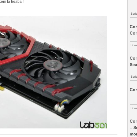
cem la treaba !
Scri
Com
Co
Scri
Com
Sea
Scri
Com
Scri
Com
– S
mon