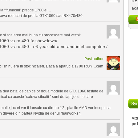
REV
aca
 la “frumosul” pret de 1700lei…
ceva reduceri de pret la GTX1060 sau RX470/480.
e si scalarea mai buna cu procesoare mai vechi:
1060-vs-rx-480-fx-showdown/
060-vs-rx-480-in-6-year-old-amd-and-intel-computers/
Post author
blish nu era in stoc nicaieri. Daca a aparut la 1700 RON…cam
a dea batai de cap celor doua modele de GTX 1060 testate de
ificat ca aceste “cateva situatii ” sunt de fapt jocurile care
Syn
multe jocuri vor fi lansate cu directx 12 , placile AMD vor incepe sa
 in drivere din partea Nvidia de genul “hairworks “.
Viz
pe 