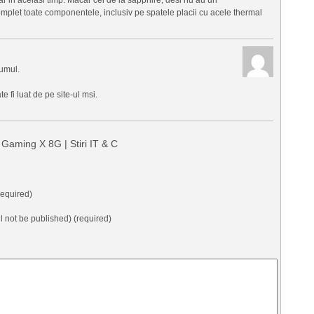
omplet toate componentele, inclusiv pe spatele placii cu acele thermal
umul.
 fi luat de pe site-ul msi.
aming X 8G | Stiri IT & C
equired)
ll not be published) (required)