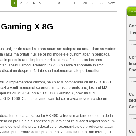
1
2
3
4
5
6
7
8
9
10
...
20
21
22
Next
Cele
 Gaming X 8G
Com
The
Scri
ua luni, iar de atunci si pana acum am asteptat cu nerabdare sa vedem
 cazul majoritatii nucleelor noi modelele custom apar in perioada
Com
ntrat in posesia unei implementari custom la 2 luni dupa testarea
Imp
actarii acestui articol, Radeon RX 480 nu este disponibila in stocul
Spa
 discutam despre referinte sau implementari ale partenerilor.
Scri
ntru o implementare custom, ba chiar si comparatia cu un GTX 1060
 astazi a venit momentul sa onoram aceasta promisiune, testand MSI
mparata cu MSI GeForce GTX 1060 Gaming X, precum si cu
Com
a GTX 1060. Cu alte cuvinte, cam tot ce ar avea nevoie sa stie un
GI
Co
ut doua luni de la lansarea lui RX 480, a trecut mai bine de o luna de la
Scri
era ca preturile s-au asezat si putem analiza si acest aspect asa cum
zine cu totul alte preturi decat cele recomandate de producator atat in
Com
 Nvidia, prin urmare acum putem analiza situatia reala “din teren”, nu