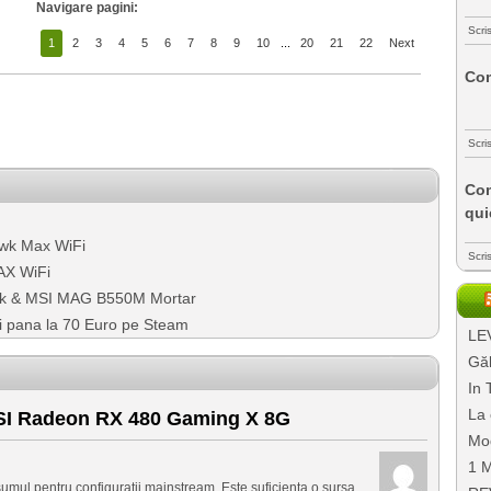
Navigare pagini:
Scri
1
2
3
4
5
6
7
8
9
10
...
20
21
22
Next
Com
Scri
Com
qui
wk Max WiFi
Scri
AX WiFi
k & MSI MAG B550M Mortar
mi pana la 70 Euro pe Steam
LEV
Găl
In 
La 
I Radeon RX 480 Gaming X 8G
Mo
1 M
umul pentru configuratii mainstream. Este suficienta o sursa