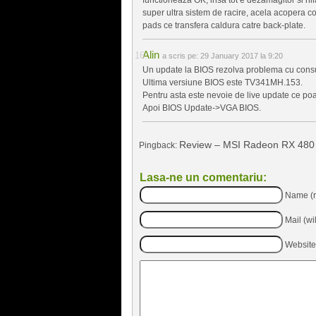
super ultra sistem de racire, acela acopera c
pads ce transfera caldura catre back-plate.
Alin
a scris pe:
29 January 2017 la 9:20
Un update la BIOS rezolva problema cu cons
Ultima versiune BIOS este TV341MH.153.
Pentru asta este nevoie de live update ce poate
Apoi BIOS Update->VGA BIOS.
Review – MSI Radeon RX 480 G
Pingback:
Lasa-ne un comentariu:
Name (r
Mail (wi
Website