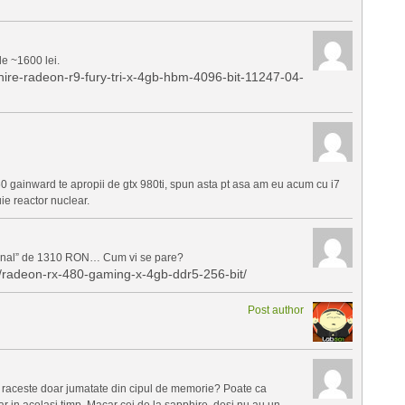
e ~1600 lei.
phire-radeon-r9-fury-tri-x-4gb-hbm-4096-bit-11247-04-
0 gainward te apropii de gtx 980ti, spun asta pt asa am eu acum cu i7
uie reactor nuclear.
țional” de 1310 RON… Cum vi se pare?
i/radeon-rx-480-gaming-x-4gb-ddr5-256-bit/
Post author
 raceste doar jumatate din cipul de memorie? Poate ca
ar in acelasi timp. Macar cei de la sapphire, desi nu au un