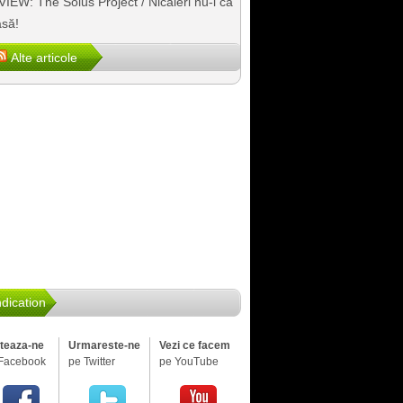
IEW: The Solus Project / Nicăieri nu-i ca
să!
Alte articole
dication
iteaza-ne
Urmareste-ne
Vezi ce facem
Facebook
pe Twitter
pe YouTube