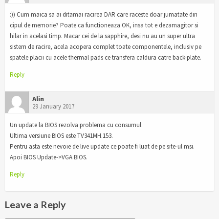
:)) Cum maica sa ai ditamai racirea DAR care raceste doar jumatate din
cipul de memorie? Poate ca functioneaza OK, insa tot e dezamagitor si
hilar in acelasi timp. Macar cei de la sapphire, desi nu au un super ultra
sistem de racire, acela acopera complet toate componentele, inclusiv pe
spatele placii cu acele thermal pads ce transfera caldura catre back-plate.
Reply
Alin
29 January 2017
Un update la BIOS rezolva problema cu consumul.
Ultima versiune BIOS este TV341MH.153.
Pentru asta este nevoie de live update ce poate fi luat de pe site-ul msi.
Apoi BIOS Update->VGA BIOS.
Reply
Leave a Reply