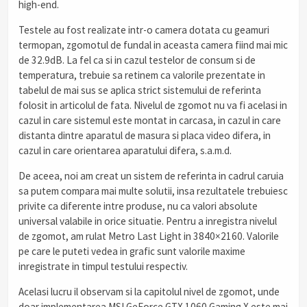
high-end.
Testele au fost realizate intr-o camera dotata cu geamuri
termopan, zgomotul de fundal in aceasta camera fiind mai mic
de 32.9dB. La fel ca si in cazul testelor de consum si de
temperatura, trebuie sa retinem ca valorile prezentate in
tabelul de mai sus se aplica strict sistemului de referinta
folosit in articolul de fata. Nivelul de zgomot nu va fi acelasi in
cazul in care sistemul este montat in carcasa, in cazul in care
distanta dintre aparatul de masura si placa video difera, in
cazul in care orientarea aparatului difera, s.a.m.d.
De aceea, noi am creat un sistem de referinta in cadrul caruia
sa putem compara mai multe solutii, insa rezultatele trebuiesc
privite ca diferente intre produse, nu ca valori absolute
universal valabile in orice situatie. Pentru a inregistra nivelul
de zgomot, am rulat Metro Last Light in 3840×2160. Valorile
pe care le puteti vedea in grafic sunt valorile maxime
inregistrate in timpul testului respectiv.
Acelasi lucru il observam si la capitolul nivel de zgomot, unde
doar implementarea MSI GeForce GTX 1060 Gaming X este mai