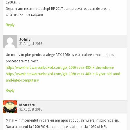
1700lei…
Deja m-am resemnat, astept BF 2017 pentru ceva reduceri de pret la
GTX1060 sau RX470/480.
Reply
Johny
31 August 2016
Un motiv in plus pentru a alege GTX 1060 este si scalarea mai buna cu
procesoare mai vechi:
http://www.hardwareunboxed.com/gtx-1060-vs-rx-480-fx-showdown/
http://www.hardwareunboxed.com/gtx-1060-vs-rx-480-in-6-year-old-amd-
and-intel-computers/
Reply
Monstru
31 August 2016
Mihai – in momentul in care eu am apasat publish nu era in stoc nicaieri.
Daca a aparut la 1700 RON…cam uratel…atat costa 1060-ul MSI.