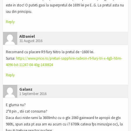
este in stoc! O puteti gasi la superpretul de 1699 lei pe E..G. La pretul asta nu
iau din principiu.
Reply
AlDaniel
31 August 2016
Recomand cu placere R9 fury Nitro la pretul de ~1600 lei.
Sursa:
https://www.price.ro/preturi-sapphire-radeon-r9-fury-tri-x-4gb-hbm-
4096-bit-11247-04-40g-1430824
Reply
Galanz
1 September 2016
E gluma nu?
2*8 pin , stii cat consuma?
Daca duci niste rami la 3600mhz cu o gtx 1060 gainward te apropii de gtx
980ti, spun asta pt asa am eu acum cu i7 6700k cateva fps minus(pe oc), la
fury iti trebuie reactor nuclear.