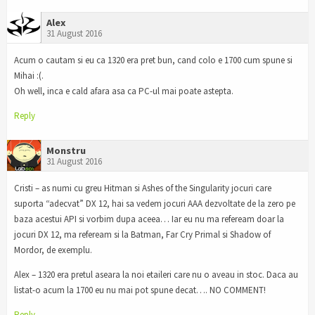
Alex
31 August 2016
Acum o cautam si eu ca 1320 era pret bun, cand colo e 1700 cum spune si
Mihai :(.
Oh well, inca e cald afara asa ca PC-ul mai poate astepta.
Reply
Monstru
31 August 2016
Cristi – as numi cu greu Hitman si Ashes of the Singularity jocuri care
suporta “adecvat” DX 12, hai sa vedem jocuri AAA dezvoltate de la zero pe
baza acestui API si vorbim dupa aceea… Iar eu nu ma refeream doar la
jocuri DX 12, ma refeream si la Batman, Far Cry Primal si Shadow of
Mordor, de exemplu.
Alex – 1320 era pretul aseara la noi etaileri care nu o aveau in stoc. Daca au
listat-o acum la 1700 eu nu mai pot spune decat…. NO COMMENT!
Reply