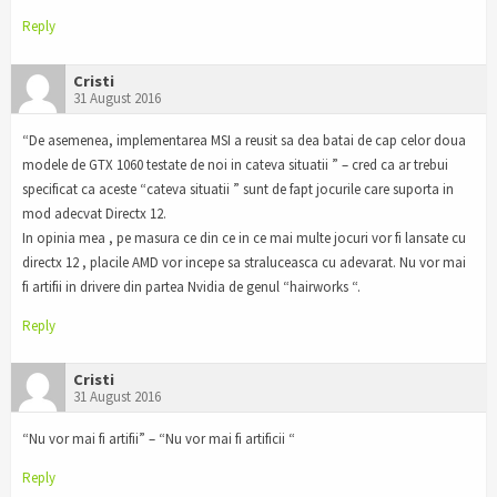
Reply
Cristi
31 August 2016
“De asemenea, implementarea MSI a reusit sa dea batai de cap celor doua
modele de GTX 1060 testate de noi in cateva situatii ” – cred ca ar trebui
specificat ca aceste “cateva situatii ” sunt de fapt jocurile care suporta in
mod adecvat Directx 12.
In opinia mea , pe masura ce din ce in ce mai multe jocuri vor fi lansate cu
directx 12 , placile AMD vor incepe sa straluceasca cu adevarat. Nu vor mai
fi artifii in drivere din partea Nvidia de genul “hairworks “.
Reply
Cristi
31 August 2016
“Nu vor mai fi artifii” – “Nu vor mai fi artificii “
Reply