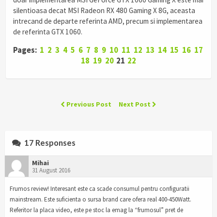
silentioasa decat MSI Radeon RX 480 Gaming X 8G, aceasta
intrecand de departe referinta AMD, precum si implementarea
de referinta GTX 1060.
Pages:
1
2
3
4
5
6
7
8
9
10
11
12
13
14
15
16
17
18
19
20
21
22
Previous Post
Next Post
17 Responses
Mihai
31 August 2016
Frumos review! Interesant este ca scade consumul pentru configuratii
mainstream. Este suficienta o sursa brand care ofera real 400-450Watt.
Referitor la placa video, este pe stoc la emag la “frumosul” pret de