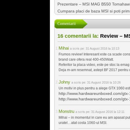
Prezentare – MSI MAG B550 Tomahaw
Cumpara placi de baza MSI si poti pri
Comentarii
16 comentarii la:
Review – MS
Mihai
a scris pe:
31 August 2016 la 10:13
Frumos review! Interesant este ca scade cons
brand care ofera real 400-450Watt.
Referitor la placa video, este pe stoc la emag
Deja m-am resemnat, astept BF 2017 pentru 
Johny
a scris pe:
31 August 2016 la 10:26
Un motiv in plus pentru a alege GTX 1060 est
http://www.hardwareunboxed.com/gtx-
http://www.hardwareunboxed.com/gtx-1
Monstru
a scris pe:
31 August 2016 la 12:11
Mihai – in momentul in care eu am apasat pu
uratel…atat costa 1060-ul MSI.