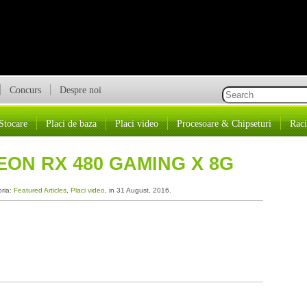
Concurs
Despre noi
Stocare
Placi de baza
Placi video
Procesoare & Chipseturi
Raci
EON RX 480 GAMING X 8G
oria:
Featured Articles
,
Placi video
, in 31 August, 2016.