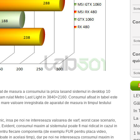
Scri
Com
Scri
Com
qui
Scri
at de masura a consumului la priza lasand sistemul in desktop 10
LEV
m rulat Metro Last Light in 3840×2160. Consumul afisat in tabel este
Găl
 mare valoare inregistrata de aparatul de masura in timpul testului
In 
La 
ic, insa pe noi ne intereseaza valoarea de varf, worst case scenario,
Mo
 Evident, consumul maxim al sistemului poate fi mai ridicat in cazul in
 pentru fiecare componenta (de exemplu FUR pentru placa video,
1 M
ate in acelasi timp), dar pe noi ne intereseaza consumul maxim in