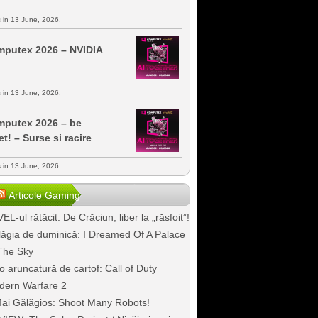
s in 13 June, 2026.
putex 2026 – NVIDIA
s in 13 June, 2026.
putex 2026 – be
et! – Surse si racire
s in 13 June, 2026.
Articole Gaming
EL-ul rătăcit. De Crăciun, liber la „răsfoit”!
ăgia de duminică: I Dreamed Of A Palace
The Sky
o aruncatură de cartof: Call of Duty
dern Warfare 2
ai Gălăgios: Shoot Many Robots!