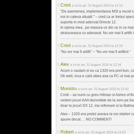
Cristi
a scris pe:
31 August 2016 la 12:13
“De asemenea, implementarea MSI a reusit s
noi in cateva situatii ” – cred ca ar trebui spec
suporta in mod adecvat Directx 12.
In opinia mea , pe masura ce din ce in ce mai 
straluceasca cu adevarat. Nu vor mai fi artifii
Cristi
a scris pe:
31 August 2016 la 12:19
“Nu vor mai fi artifii” – “Nu vor mai fi artificii “
Alex
a scris pe:
31 August 2016 la 12:34
Acum o cautam si eu ca 1320 era pret bun, ca
Oh well, inca e cald afara asa ca PC-ul mai p
Monstru
a scris pe:
31 August 2016 la 12:42
Cristi – as numi cu greu Hitman si Ashes of th
vedem jocuri AAA dezvoltate de la zero pe b
doar la jocuri DX 12, ma refeream si la Batm
Alex – 1320 era pretul aseara la noi etaileri 
spune decat…. NO COMMENT!
Robert
a scris pe:
31 August 2016 la 13:53