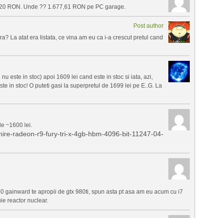
20 RON. Unde ?? 1.677,61 RON pe PC garage.
Post author
a? La atat era listata, ce vina am eu ca i-a crescut pretul cand
 este in stoc) apoi 1609 lei cand este in stoc si iata, azi,
este in stoc! O puteti gasi la superpretul de 1699 lei pe E..G. La
e ~1600 lei.
phire-radeon-r9-fury-tri-x-4gb-hbm-4096-bit-11247-04-
0 gainward te apropii de gtx 980ti, spun asta pt asa am eu acum cu i7
uie reactor nuclear.