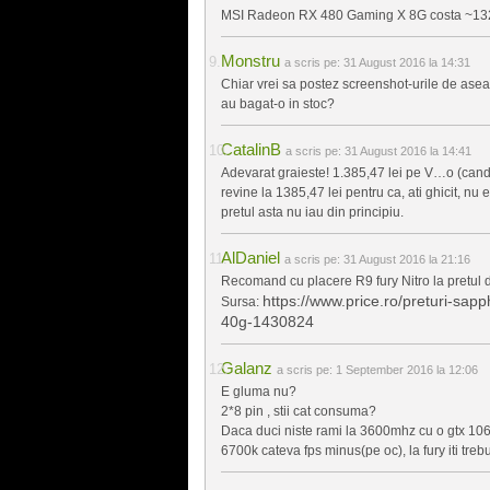
MSI Radeon RX 480 Gaming X 8G costa ~13
Monstru
a scris pe:
31 August 2016 la 14:31
Chiar vrei sa postez screenshot-urile de asear
au bagat-o in stoc?
CatalinB
a scris pe:
31 August 2016 la 14:41
Adevarat graieste! 1.385,47 lei pe V…o (cand nu
revine la 1385,47 lei pentru ca, ati ghicit, nu 
pretul asta nu iau din principiu.
AlDaniel
a scris pe:
31 August 2016 la 21:16
Recomand cu placere R9 fury Nitro la pretul d
https://www.price.ro/preturi-sap
Sursa:
40g-1430824
Galanz
a scris pe:
1 September 2016 la 12:06
E gluma nu?
2*8 pin , stii cat consuma?
Daca duci niste rami la 3600mhz cu o gtx 106
6700k cateva fps minus(pe oc), la fury iti treb