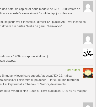
a dea batai de cap celor doua modele de GTX 1060 testate de
ificat ca aceste “cateva situatii ” sunt de fapt jocurile care
multe jocuri vor fi lansate cu directx 12 , placile AMD vor incepe sa
 in drivere din partea Nvidia de genul “hairworks “.
nd colo e 1700 cum spune si Mihai :(.
oate astepta.
Post author
e Singularity jocuri care suporta “adecvat” DX 12, hai sa
aza acestui API si vorbim dupa aceea… Iar eu nu ma refeream
an, Far Cry Primal si Shadow of Mordor, de exemplu.
care nu o aveau in stoc. Daca au listat-o acum la 1700 eu nu mai pot