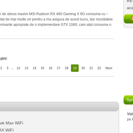
REV
aca
onditii de stress maxim MSI Radeon RX 480 Gaming X 8G consuma cu ~
 de mai multe ori pentru a ma asigura de acest lucru, dar rezultatele
erformante apropiate de o implementare GTX 1060, cam atat consuma o
gini:
2
3
...
12
13
14
15
16
17
18
19
20
21
22
Next
Syn
Viz
pe 
wk Max WiFi
AX WiFi