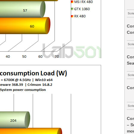
Scri
Com
Co
Scri
Com
Sea
Scri
Com
Scri
Com
– S
mon