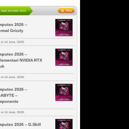
 mai recente stiri
putex 2026 –
rmal Grizzly
s in 14 June, 2026.
putex 2026 –
lementari NVIDIA RTX
rk
s in 14 June, 2026.
putex 2026 –
GABYTE –
mponente
s in 14 June, 2026.
putex 2026 – G.Skill