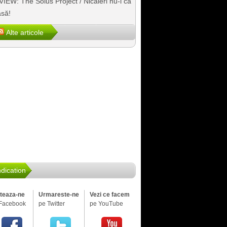
IEW: The Solus Project / Nicăieri nu-i ca
să!
Alte articole
dication
iteaza-ne
Urmareste-ne
Vezi ce facem
Facebook
pe Twitter
pe YouTube