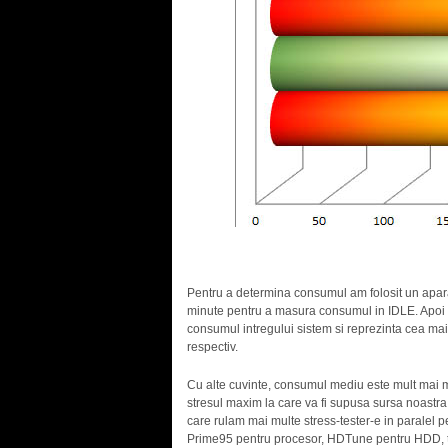
Pentru a determina consumul am folosit un apar
minute pentru a masura consumul in IDLE. Apoi a
consumul intregului sistem si reprezinta cea mai
respectiv.
Cu alte cuvinte, consumul mediu este mult mai m
stresul maxim la care va fi supusa sursa noastra.
care rulam mai multe stress-tester-e in paralel
Prime95 pentru procesor, HDTune pentru HDD, to