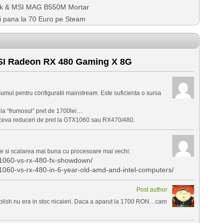
k & MSI MAG B550M Mortar
mi pana la 70 Euro pe Steam
I Radeon RX 480 Gaming X 8G
umul pentru configuratii mainstream. Este suficienta o sursa
 la “frumosul” pret de 1700lei…
ceva reduceri de pret la GTX1060 sau RX470/480.
e si scalarea mai buna cu procesoare mai vechi:
1060-vs-rx-480-fx-showdown/
060-vs-rx-480-in-6-year-old-amd-and-intel-computers/
Post author
blish nu era in stoc nicaieri. Daca a aparut la 1700 RON…cam