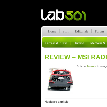
Home
Stiri
Editoriale
Forum
Carcase & Surse
Diverse
Memorii & 
REVIEW – MSI RAD
Scris de:
Monstru
, in categ
Navigare capitole: