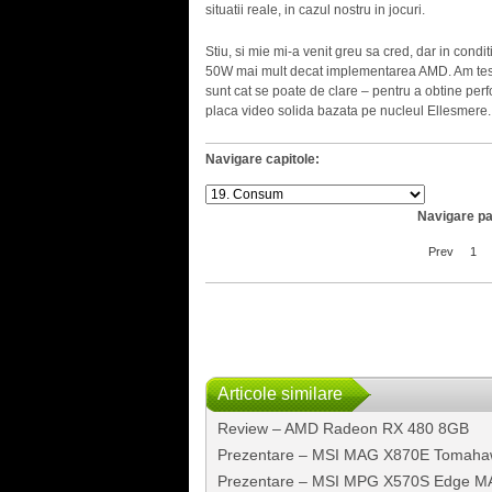
situatii reale, in cazul nostru in jocuri.
Stiu, si mie mi-a venit greu sa cred, dar in c
50W mai mult decat implementarea AMD. Am testat
sunt cat se poate de clare – pentru a obtine p
placa video solida bazata pe nucleul Ellesmere.
Navigare capitole:
Navigare pa
Prev
1
Articole similare
Review – AMD Radeon RX 480 8GB
Prezentare – MSI MAG X870E Tomaha
Prezentare – MSI MPG X570S Edge M