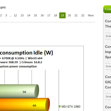
gini:
Cele
2
3
...
12
13
14
15
16
17
18
19
20
21
22
Next
Com
The
Scri
Com
Imp
Spa
Scri
Com
GI
Co
Scri
Com