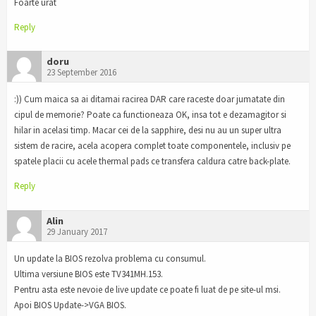
Foarte urat
Reply
doru
23 September 2016
:)) Cum maica sa ai ditamai racirea DAR care raceste doar jumatate din
cipul de memorie? Poate ca functioneaza OK, insa tot e dezamagitor si
hilar in acelasi timp. Macar cei de la sapphire, desi nu au un super ultra
sistem de racire, acela acopera complet toate componentele, inclusiv pe
spatele placii cu acele thermal pads ce transfera caldura catre back-plate.
Reply
Alin
29 January 2017
Un update la BIOS rezolva problema cu consumul.
Ultima versiune BIOS este TV341MH.153.
Pentru asta este nevoie de live update ce poate fi luat de pe site-ul msi.
Apoi BIOS Update->VGA BIOS.