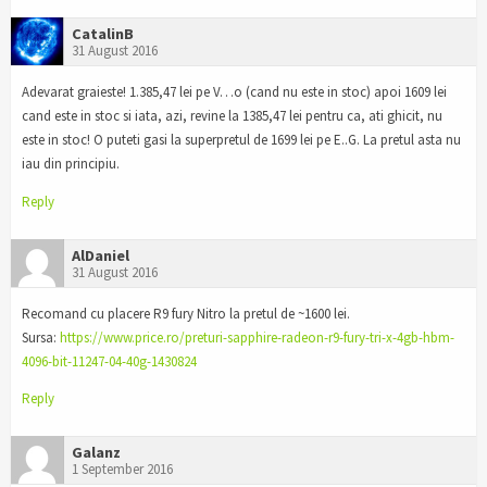
CatalinB
31 August 2016
Adevarat graieste! 1.385,47 lei pe V…o (cand nu este in stoc) apoi 1609 lei
cand este in stoc si iata, azi, revine la 1385,47 lei pentru ca, ati ghicit, nu
este in stoc! O puteti gasi la superpretul de 1699 lei pe E..G. La pretul asta nu
iau din principiu.
Reply
AlDaniel
31 August 2016
Recomand cu placere R9 fury Nitro la pretul de ~1600 lei.
Sursa:
https://www.price.ro/preturi-sapphire-radeon-r9-fury-tri-x-4gb-hbm-
4096-bit-11247-04-40g-1430824
Reply
Galanz
1 September 2016