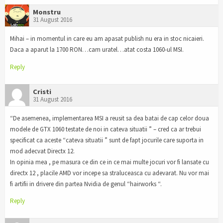
Monstru
31 August 2016
Mihai – in momentul in care eu am apasat publish nu era in stoc nicaieri.
Daca a aparut la 1700 RON…cam uratel…atat costa 1060-ul MSI.
Reply
Cristi
31 August 2016
“De asemenea, implementarea MSI a reusit sa dea batai de cap celor doua
modele de GTX 1060 testate de noi in cateva situatii ” – cred ca ar trebui
specificat ca aceste “cateva situatii ” sunt de fapt jocurile care suporta in
mod adecvat Directx 12.
In opinia mea , pe masura ce din ce in ce mai multe jocuri vor fi lansate cu
directx 12 , placile AMD vor incepe sa straluceasca cu adevarat. Nu vor mai
fi artifii in drivere din partea Nvidia de genul “hairworks “.
Reply