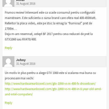
31 August 2016
Frumos review! Interesant este ca scade consumul pentru configuratii
mainstream. Este suficienta o sursa brand care ofera real 400-450Watt.
Referitor la placa video, este pe stoc la emag la “frumosul” pret de
1700lei…
Deja m-am resemnat, astept BF 2017 pentru ceva reduceri de pret la
GTX1060 sau RX470/480.
Reply
Johny
31 August 2016
Un motiv in plus pentru a alege GTX 1060 este si scalarea mai buna cu
procesoare mai vechi:
http://www.hardwareunboxed.com/gtx-1060-vs-rx-480-fx-showdown/
http://www.hardwareunboxed.com/gtx-1060-vs-rx-480-in-6-year-old-amd-
and-intel-computers/
Reply