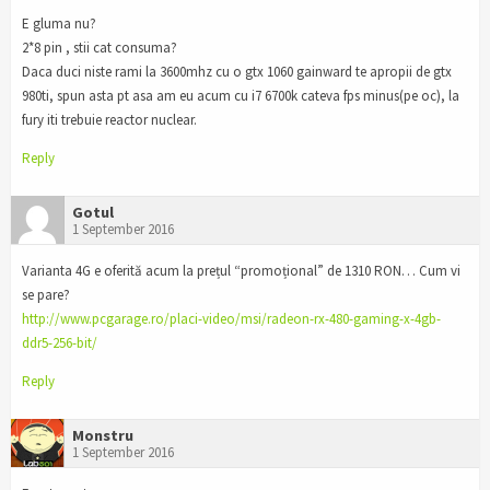
E gluma nu?
2*8 pin , stii cat consuma?
Daca duci niste rami la 3600mhz cu o gtx 1060 gainward te apropii de gtx
980ti, spun asta pt asa am eu acum cu i7 6700k cateva fps minus(pe oc), la
fury iti trebuie reactor nuclear.
Reply
Gotul
1 September 2016
Varianta 4G e oferită acum la prețul “promoțional” de 1310 RON… Cum vi
se pare?
http://www.pcgarage.ro/placi-video/msi/radeon-rx-480-gaming-x-4gb-
ddr5-256-bit/
Reply
Monstru
1 September 2016