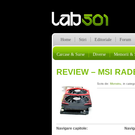
Home
Stiri
Editoriale
Forum
Carcase & Surse
Diverse
Memorii & 
REVIEW – MSI RAD
Scris de:
Monstru
, in categ
Navigare capitole:
Navig