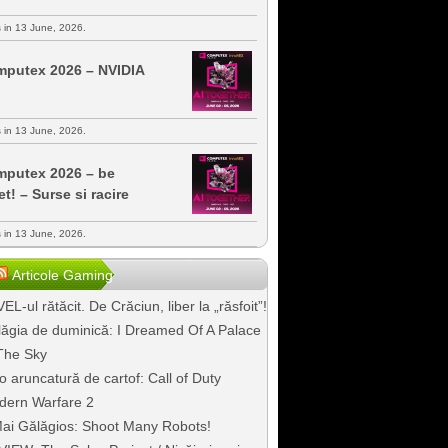
s in 13 June, 2026.
putex 2026 – NVIDIA
s in 13 June, 2026.
putex 2026 – be
et! – Surse si racire
s in 13 June, 2026.
Articole Gaming
EL-ul rătăcit. De Crăciun, liber la „răsfoit”!
ăgia de duminică: I Dreamed Of A Palace
The Sky
o aruncatură de cartof: Call of Duty
dern Warfare 2
ai Gălăgios: Shoot Many Robots!