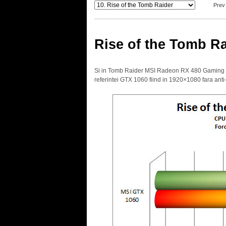
Prev
Rise of the Tomb Ra
Si in Tomb Raider MSI Radeon RX 480 Gaming X 8
referintei GTX 1060 fiind in 1920×1080 fara anti-