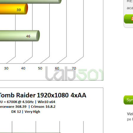
REV
aca
Syn
Viz
pe 