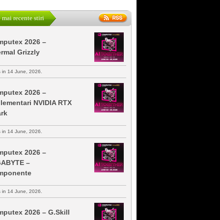
 mai recente stiri
putex 2026 –
rmal Grizzly
s in 14 June, 2026.
putex 2026 –
lementari NVIDIA RTX
rk
s in 14 June, 2026.
putex 2026 –
GABYTE –
mponente
s in 14 June, 2026.
putex 2026 – G.Skill