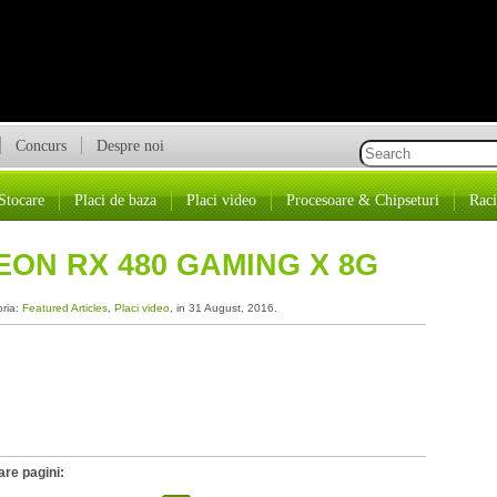
Concurs
Despre noi
Stocare
Placi de baza
Placi video
Procesoare & Chipseturi
Raci
EON RX 480 GAMING X 8G
oria:
Featured Articles
,
Placi video
, in 31 August, 2016.
are pagini: