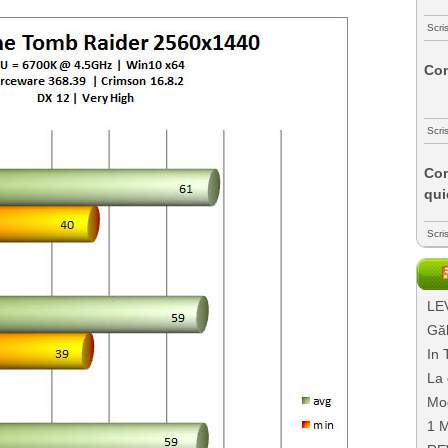
Scri
Com
Scri
Com
qui
Scri
LEV
Găl
In 
La 
Mo
1 M