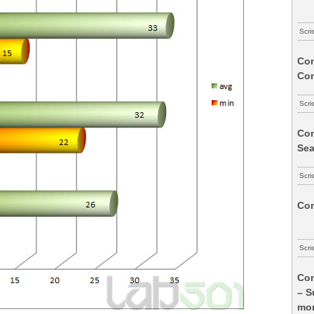
Scri
Com
Co
Scri
Com
Sea
Scri
Com
Scri
Com
– S
mon