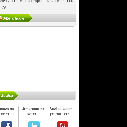
IEW: The Solus Project / Nicăieri nu-i ca
să!
Alte articole
dication
iteaza-ne
Urmareste-ne
Vezi ce facem
Facebook
pe Twitter
pe YouTube