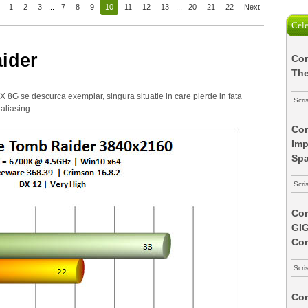
1
2
3
...
7
8
9
10
11
12
13
...
20
21
22
Next
Cele
ider
Com
The
G se descurca exemplar, singura situatie in care pierde in fata
Scri
aliasing.
Com
Imp
Spa
Scri
Com
GI
Co
Scri
Com