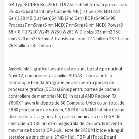
GB TypeGDDR6 Bus256 bit192 bit256 bit Stream processors
256034563840 Infinity Cache96 MB (1st Gen)48 MB (2nd
Gen)128 MB (1st Gen)64 MB (2nd Gen) ROPs64966496
Process7 nm5nm (6 nm MCD)7 nm5nm (6 nm MCD) Power8 +
68 + 8 TDP230 W245 W250 W263 W Die size335 mm2 350
mm2520 mm2350 mm2 Transistor count17.2 billion 28.1 billion
26.8 billion 28.1 billion
Ambele placi grafice lansate astazi sunt bazate pe nucleul
Navi 32, component al familiei RDNA3, fabricat intr-o
tehnologie hibrida: litografie pe 5nm pentru partea de
procesare grafica (GCD) si 6nm pentru partea de cache si
controllere de memorie (MCD). In cazul AMD Radeon RX
7800XT avem la dispozitie 60 Compute Units cu un total de
3840 procesoare de stream, 96 ROP si 64MB Infinity Cache
din cea de-a 2-a generatie, care comunica cu cei 16GB de
memorie GDDR6 printr-o magistrala de 256 biti. Frecventa
maxima de boost a GPU-ului este de 2430MHz (de-a lungul
testelor a atins chiar si 2745MHz), TBP-ul (Total Board