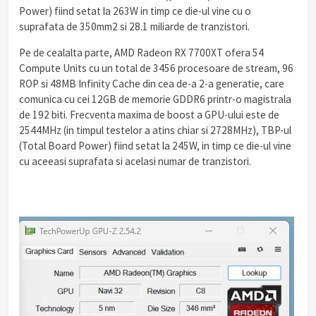
Power) fiind setat la 263W in timp ce die-ul vine cu o
suprafata de 350mm2 si 28.1 miliarde de tranzistori.
Pe de cealalta parte, AMD Radeon RX 7700XT ofera 54
Compute Units cu un total de 3456 procesoare de stream, 96
ROP si 48MB Infinity Cache din cea de-a 2-a generatie, care
comunica cu cei 12GB de memorie GDDR6 printr-o magistrala
de 192 biti. Frecventa maxima de boost a GPU-ului este de
2544MHz (in timpul testelor a atins chiar si 2728MHz), TBP-ul
(Total Board Power) fiind setat la 245W, in timp ce die-ul vine
cu aceeasi suprafata si acelasi numar de tranzistori.