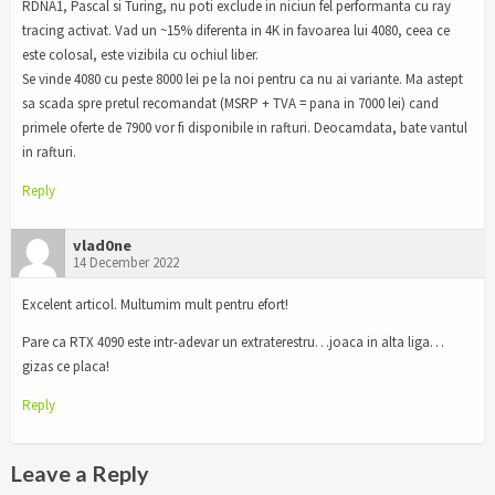
RDNA1, Pascal si Turing, nu poti exclude in niciun fel performanta cu ray
tracing activat. Vad un ~15% diferenta in 4K in favoarea lui 4080, ceea ce
este colosal, este vizibila cu ochiul liber.
Se vinde 4080 cu peste 8000 lei pe la noi pentru ca nu ai variante. Ma astept
sa scada spre pretul recomandat (MSRP + TVA = pana in 7000 lei) cand
primele oferte de 7900 vor fi disponibile in rafturi. Deocamdata, bate vantul
in rafturi.
Reply
vlad0ne
14 December 2022
Excelent articol. Multumim mult pentru efort!
Pare ca RTX 4090 este intr-adevar un extraterestru…joaca in alta liga…
gizas ce placa!
Reply
Leave a Reply