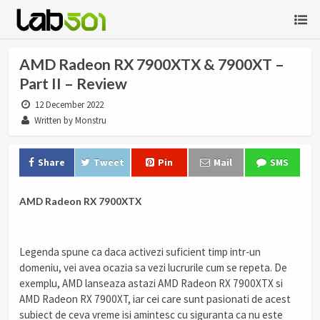
AMD Radeon RX 7900XTX & 7900XT –
Part II – Review
12 December 2022
Written by Monstru
Share
Tweet
Pin
Mail
SMS
AMD Radeon RX 7900XTX
Legenda spune ca daca activezi suficient timp intr-un
domeniu, vei avea ocazia sa vezi lucrurile cum se repeta. De
exemplu, AMD lanseaza astazi AMD Radeon RX 7900XTX si
AMD Radeon RX 7900XT, iar cei care sunt pasionati de acest
subiect de ceva vreme isi amintesc cu siguranta ca nu este