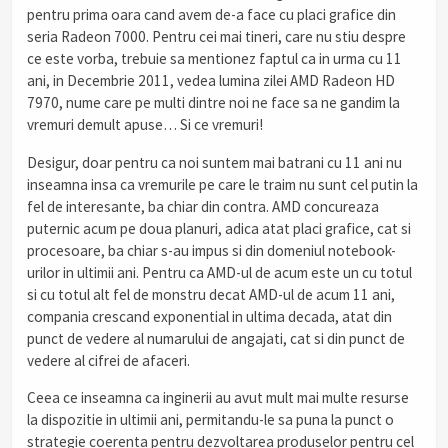
pentru prima oara cand avem de-a face cu placi grafice din
seria Radeon 7000. Pentru cei mai tineri, care nu stiu despre
ce este vorba, trebuie sa mentionez faptul ca in urma cu 11
ani, in Decembrie 2011, vedea lumina zilei AMD Radeon HD
7970, nume care pe multi dintre noi ne face sa ne gandim la
vremuri demult apuse… Si ce vremuri!
Desigur, doar pentru ca noi suntem mai batrani cu 11 ani nu
inseamna insa ca vremurile pe care le traim nu sunt cel putin la
fel de interesante, ba chiar din contra. AMD concureaza
puternic acum pe doua planuri, adica atat placi grafice, cat si
procesoare, ba chiar s-au impus si din domeniul notebook-
urilor in ultimii ani. Pentru ca AMD-ul de acum este un cu totul
si cu totul alt fel de monstru decat AMD-ul de acum 11 ani,
compania crescand exponential in ultima decada, atat din
punct de vedere al numarului de angajati, cat si din punct de
vedere al cifrei de afaceri.
Ceea ce inseamna ca inginerii au avut mult mai multe resurse
la dispozitie in ultimii ani, permitandu-le sa puna la punct o
strategie coerenta pentru dezvoltarea produselor pentru cel