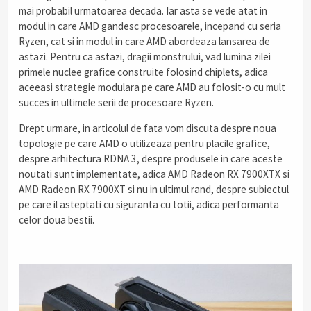
mai probabil urmatoarea decada. Iar asta se vede atat in
modul in care AMD gandesc procesoarele, incepand cu seria
Ryzen, cat si in modul in care AMD abordeaza lansarea de
astazi. Pentru ca astazi, dragii monstrului, vad lumina zilei
primele nuclee grafice construite folosind chiplets, adica
aceeasi strategie modulara pe care AMD au folosit-o cu mult
succes in ultimele serii de procesoare Ryzen.
Drept urmare, in articolul de fata vom discuta despre noua
topologie pe care AMD o utilizeaza pentru placile grafice,
despre arhitectura RDNA 3, despre produsele in care aceste
noutati sunt implementate, adica AMD Radeon RX 7900XTX si
AMD Radeon RX 7900XT si nu in ultimul rand, despre subiectul
pe care il asteptati cu siguranta cu totii, adica performanta
celor doua bestii.