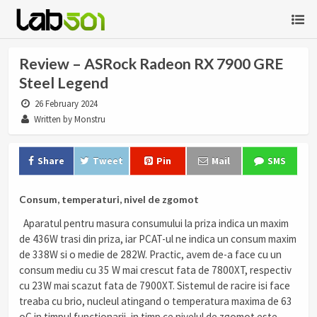
Review – ASRock Radeon RX 7900 GRE
Steel Legend
26 February 2024
Written by Monstru
Share
Tweet
Pin
Mail
SMS
Consum, temperaturi, nivel de zgomot
Aparatul pentru masura consumului la priza indica un maxim
de 436W trasi din priza, iar PCAT-ul ne indica un consum maxim
de 338W si o medie de 282W. Practic, avem de-a face cu un
consum mediu cu 35 W mai crescut fata de 7800XT, respectiv
cu 23W mai scazut fata de 7900XT. Sistemul de racire isi face
treaba cu brio, nucleul atingand o temperatura maxima de 63
oC in timpul functionarii, in timp ce nivelul de zgomot este