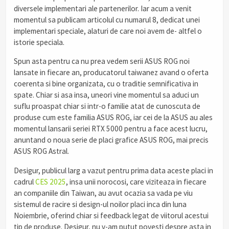
diversele implementari ale partenerilor. Iar acum a venit
momentul sa publicam articolul cu numarul 8, dedicat unei
implementari speciale, alaturi de care noi avem de- altfel o
istorie speciala.
Spun asta pentru ca nu prea vedem serii ASUS ROG noi
lansate in fiecare an, producatorul taiwanez avand o oferta
coerenta si bine organizata, cu o traditie semnificativa in
spate. Chiar si asa insa, uneori vine momentul sa aduci un
suflu proaspat chiar si intr-o familie atat de cunoscuta de
produse cum este familia ASUS ROG, iar cei de la ASUS au ales
momentul lansarii seriei RTX 5000 pentru a face acest lucru,
anuntand o noua serie de placi grafice ASUS ROG, mai precis
ASUS ROG Astral.
Desigur, publicul larg a vazut pentru prima data aceste placi in
cadrul
CES 2025
, insa unii norocosi, care viziteaza in fiecare
an companiile din Taiwan, au avut ocazia sa vada pe viu
sistemul de racire si design-ul noilor placi inca din luna
Noiembrie, oferind chiar si feedback legat de viitorul acestui
tip de produse. Desigur, nu v-am putut povesti despre asta in