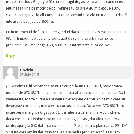
modele (inclusiv Gigabyte G1) nu sunt sigilate, astfel ca atunci cand cineva
returneaza una pe motiv de coil whine sau ca are ASIC mic etc., e 100%
sigur ca va ajunge la alt cumparator, in speranta ca ala nu ii va face retur. Si
uite asa iti bati joc de 3500 lei.
Eu in momentul de fata stau pe ganduri daca sa mai investesc suma asta in
980 Ti. E inadmisibil ca un produs atat de scump sa aiba asemenea
probleme. Sa-i mai bage 1-2 QA-uri, nu suntem bataia lor de joc.
Reply
Codrin
28 July 2015
@Cosmin: Eu iti recomand sa nu te arunci la un GTX 980 Ti, majoritatea
userilor de GTX 980 Ti-uri cu care am discutat au facut retur din cauza Coil
Whine-ului, foarte putini au nimerit un exemplar cu coil whine mic care nu
deranjeaza asa mult, mai ales cu carcasa inchisa. Daca vrei GTX 980 Ti cu
racire buna mergi pe Gigabyte G1, dar alea au cel mai mare coil whine,
daca vrei cu coil whine ceva mai mic, mergi pe MSI, dar alea sunt prost
racite, ajung la 85C datorita coolerului de 2 lei pentru o placa cu 250W TDP.
Singura care am inteles ca n-ar avea asa multe probleme ar fi Asus Strix