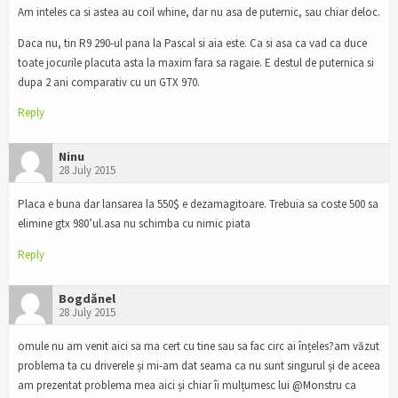
Am inteles ca si astea au coil whine, dar nu asa de puternic, sau chiar deloc.
Daca nu, tin R9 290-ul pana la Pascal si aia este. Ca si asa ca vad ca duce
toate jocurile placuta asta la maxim fara sa ragaie. E destul de puternica si
dupa 2 ani comparativ cu un GTX 970.
Reply
Ninu
28 July 2015
Placa e buna dar lansarea la 550$ e dezamagitoare. Trebuia sa coste 500 sa
elimine gtx 980’ul.asa nu schimba cu nimic piata
Reply
Bogdănel
28 July 2015
omule nu am venit aici sa ma cert cu tine sau sa fac circ ai înțeles?am văzut
problema ta cu driverele și mi-am dat seama ca nu sunt singurul și de aceea
am prezentat problema mea aici și chiar îi mulțumesc lui @Monstru ca