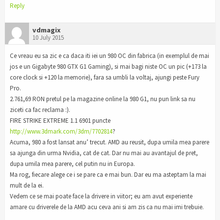
Reply
vdmagix
10 July 2015
Ce vreau eu sa zic e ca daca iti iei un 980 OC din fabrica (in exemplul de mai
jos e un Gigabyte 980 GTX G1 Gaming), si mai bagi niste OC un pic (+173 la
core clock si +120 la memorie), fara sa umbli la voltaj, ajungi peste Fury
Pro.
2.761,69 RON pretul pe la magazine online la 980 G1, nu pun link sa nu
ziceti ca fac reclama :).
FIRE STRIKE EXTREME 1.1 6901 puncte
http://www.3dmark.com/3dm/7702814
?
Acuma, 980 a fost lansat anu’ trecut. AMD au reusit, dupa umila mea parere
sa ajunga din urma Nvidia, cat de cat. Dar nu mai au avantajul de pret,
dupa umila mea parere, cel putin nu in Europa.
Ma rog, fiecare alege ce i se pare ca e mai bun. Dar eu ma asteptam la mai
mult de la ei.
Vedem ce se mai poate face la drivere in viitor; eu am avut experiente
amare cu driverele de la AMD acu ceva ani si am zis ca nu mai imi trebuie.