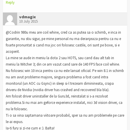
Reply
vdmagix
10 July 2015
@Codrin 980u meu are coil whine, cred ca as putea sa o schimb, e inca in
garantie, nu stiu sigur, pe mine personal nu ma deranjeaza pentru ca nu e
foarte pronuntat si cand ma joc ori folosesc castile, ori sunt pe boxe, si e
acoperit.
La mine se aude in meniu la dota 2 sau HOTS, sau cand dau alt tab in
meniu la Witcher 3; din ce am vazut cand sare de 140 FPS face coil whine.
Nu folosesc win 10 inca pentru ca nu este lansat oficial. Pe win 8.1 in schimb
nu am avut probleme majore, singura problema a fost cand intra
monitorul (un AOC cu Gsync) in sleep si-l trezeam diminineata, crapa
driveru de Nvidia (nvidia driver has crashed and recovered bla bla).
Am folosit driver uninstaller de la Guru3d, reinstalat si s-a rezolvat
problema.Si nu mai am geforce experience instalat, nici 3d vision driver, ca
nu le folosesc.
Ti o sa vina saptamana viitoare probabil, sper sa nu am problemele pe care
le-ai expus.
Ia-ti fury si zi-ne cum e :). Bafta!