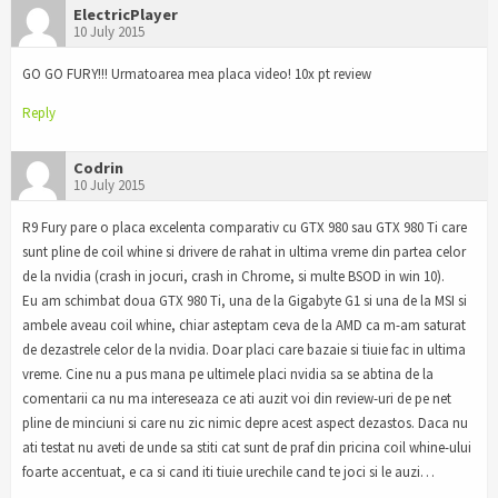
ElectricPlayer
10 July 2015
GO GO FURY!!! Urmatoarea mea placa video! 10x pt review
Reply
Codrin
10 July 2015
R9 Fury pare o placa excelenta comparativ cu GTX 980 sau GTX 980 Ti care
sunt pline de coil whine si drivere de rahat in ultima vreme din partea celor
de la nvidia (crash in jocuri, crash in Chrome, si multe BSOD in win 10).
Eu am schimbat doua GTX 980 Ti, una de la Gigabyte G1 si una de la MSI si
ambele aveau coil whine, chiar asteptam ceva de la AMD ca m-am saturat
de dezastrele celor de la nvidia. Doar placi care bazaie si tiuie fac in ultima
vreme. Cine nu a pus mana pe ultimele placi nvidia sa se abtina de la
comentarii ca nu ma intereseaza ce ati auzit voi din review-uri de pe net
pline de minciuni si care nu zic nimic depre acest aspect dezastos. Daca nu
ati testat nu aveti de unde sa stiti cat sunt de praf din pricina coil whine-ului
foarte accentuat, e ca si cand iti tiuie urechile cand te joci si le auzi…