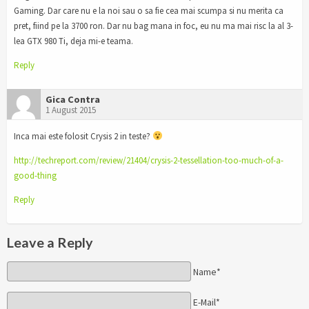
Gaming. Dar care nu e la noi sau o sa fie cea mai scumpa si nu merita ca
pret, fiind pe la 3700 ron. Dar nu bag mana in foc, eu nu ma mai risc la al 3-
lea GTX 980 Ti, deja mi-e teama.
Reply
Gica Contra
1 August 2015
Inca mai este folosit Crysis 2 in teste?
http://techreport.com/review/21404/crysis-2-tessellation-too-much-of-a-
good-thing
Reply
Leave a Reply
Name*
E-Mail*