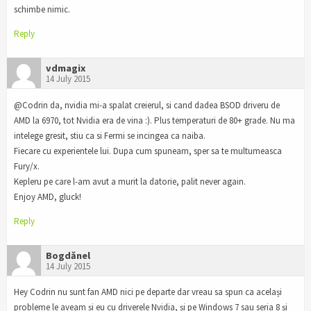
schimbe nimic.
Reply
vdmagix
14 July 2015
@Codrin da, nvidia mi-a spalat creierul, si cand dadea BSOD driveru de
AMD la 6970, tot Nvidia era de vina :). Plus temperaturi de 80+ grade. Nu ma
intelege gresit, stiu ca si Fermi se incingea ca naiba.
Fiecare cu experientele lui. Dupa cum spuneam, sper sa te multumeasca
Fury/x.
Kepleru pe care l-am avut a murit la datorie, palit never again.
Enjoy AMD, gluck!
Reply
Bogdănel
14 July 2015
Hey Codrin nu sunt fan AMD nici pe departe dar vreau sa spun ca același
probleme le aveam și eu cu driverele Nvidia, și pe Windows 7 sau seria 8 și