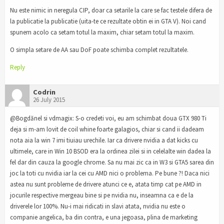
Nu este nimic in neregula CIP, doar ca setarile la care se fac testele difera de
la publicatie la publicatie (uita-te ce rezultate obtin ei in GTA V). Noi cand
spunem acolo ca setam totul la maxim, chiar setam totul la maxim.
O simpla setare de AA sau DoF poate schimba complet rezultatele.
Reply
Codrin
26 July 2015
@Bogdănel si vdmagix: S-o credeti voi, eu am schimbat doua GTX 980 Ti
deja si m-am lovit de coil whine foarte galagios, chiar si cand ii dadeam
nota aia la win 7 imi tiuiau urechile. Iar ca drivere nvidia a dat kicks cu
ultimele, care in Win 10 BSOD era la ordinea zilei si in celelalte win dadea la
fel dar din cauza la google chrome. Sa nu mai zic ca in W3 si GTA5 sarea din
joc la toti cu nvidia iar la cei cu AMD nici o problema. Pe bune ?! Daca nici
astea nu sunt probleme de drivere atunci ce e, atata timp cat pe AMD in
jocurile respective mergeau bine si pe nvidia nu, inseamna ca e de la
driverele lor 100%. Nu-i mai ridicati in slavi atata, nvidia nu este o
companie angelica, ba din contra, e una jegoasa, plina de marketing