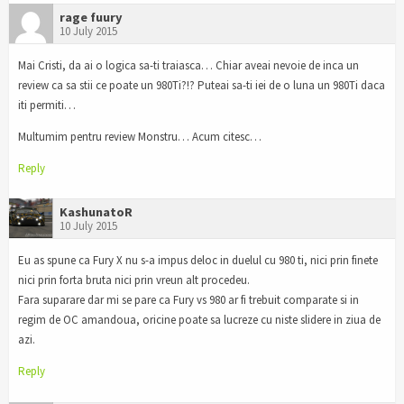
rage fuury
10 July 2015
Mai Cristi, da ai o logica sa-ti traiasca… Chiar aveai nevoie de inca un
review ca sa stii ce poate un 980Ti?!? Puteai sa-ti iei de o luna un 980Ti daca
iti permiti…
Multumim pentru review Monstru… Acum citesc…
Reply
KashunatoR
10 July 2015
Eu as spune ca Fury X nu s-a impus deloc in duelul cu 980 ti, nici prin finete
nici prin forta bruta nici prin vreun alt procedeu.
Fara suparare dar mi se pare ca Fury vs 980 ar fi trebuit comparate si in
regim de OC amandoua, oricine poate sa lucreze cu niste slidere in ziua de
azi.
Reply