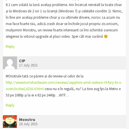
8.1 cam odată la lună același probleme. Am încercat reinstall la toate chiar
și la Windows de 2 ori 1 cu licență (Windows 7) și celelalte ciordite :)). Nimic,
în fine am același probleme chiar și cu ultimele drivere, noroc ca.acum nu
mai face foarte rău, adică.crash doar se închide jocul propriu zis.oricum,
mulțumim Monstru, un review foarte interesant ce îmi schimbă oarecum
alegerea la viitorul upgrade al placi video. Sper cât mai curând
Reply
CIP
17 July 2015
MOnstrule tată ce părere ai de review-ul celor de la
http://www.tomshardware.com/reviews/sapphire-amd-radeon-r9-fury-tri-x-
overclocked,4216-4.html
ceva nu e în regulă, nu? La tine avg fps la Metro e
53 pe 1080p şi la ei e 82 pe 1440p…WTF…
Reply
Monstru
18 July 2015