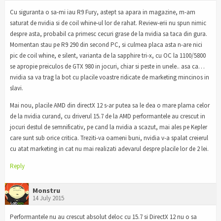
Cu siguranta o sa-mi iau R9 Fury, astept sa apara in magazine, m-am
saturat de nvidia si de coil whine-ul lor de rahat. Review-erii nu spun nimic
despre asta, probabil ca primesc cecuri grase de la nvidia sa taca din gura.
Momentan stau pe R9 290 din second PC, si culmea placa asta n-are nici
pic de coil whine, e silent, varianta de la sapphire tri-x, cu OC la 1100/5800
se apropie preiculos de GTX 980 in jocuri, chiar si peste in unele.. asa ca…
nvidia sa va trag la bot cu placile voastre ridicate de marketing mincinos in
slavi.
Mai nou, placile AMD din directX 12 s-ar putea sa le dea o mare plama celor
de la nvidia curand, cu driverul 15.7 de la AMD performantele au crescut in
jocuri destul de semnificativ, pe cand la nvidia a scazut, mai ales pe Kepler
care sunt sub orice critica. Treziti-va oameni buni, nvidia v-a spalat creierul
cu atat marketing in cat nu mai realizati adevarul despre placile lor de 2 lei.
Reply
Monstru
14 July 2015
Performantele nu au crescut absolut deloc cu 15.7 si DirectX 12 nu o sa