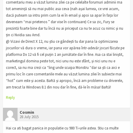
comentariu meu a văzut lumina zilei ca pe celelalte forumuri adminii ma
tot amenință să nu mai public asa ceva (nah așai lumea, ce vrei acum,
dacă puteam sa intru prim cum la ei în email și apoi sa apar în fața lor
deveneam “mai prietenos ” dar vise în continuare) Ce sa zic, Fury se
prezintă foarte bine dar tu încă nu ai priceput ca nu te acuz cu nimic și nu
țin ci Nvidia sau Amd.
@ Vizavi de Direct X 12, nu știu ce gândești tu dar pana la optimizarea
jocurilor vă dura o vreme, iar pana vor apărea într-adevăr jocuri făcute pe
platforma Dx 12 vă fi cel puțin 1 an jumătate dar în fine. Asa ca stai liniștit,
marketingul domina peste tot, nici unu nu este sfânt, și nici unu nu e
corect, sa nu ma crezi ca “ling unde scuipa Monstru “dar sa ști ca aici e
primu loc în care comentariile mele au văzut lumina zilei în subiecte mai
“hot” cum este și acesta. Baftă și apropo, încă am probleme cu driverele,
am trecut la Windows 8.1 din nou dar în fine, dă-le în măsa! Baftă!
Reply
Cosmin
28 July 2015
Hai ca ati bagat panica in populatie cu 980 Ti-urile astea. Stiu ca multe