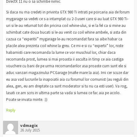
DirectX 11 nu o sa schimbe nimic.
Si daca nu ma credeti in privinta GTX 980 Ti intrati pe porcaria aia de forum
mygarage sa vedeti ce s-a intamplat cu 2-3 useri care si-au luat GTX 980 Ti-
uri si le-au returnat tot din pricina coil whine-ului, si ei la fel ca si mine au
schimbat cate doua bucati si le-au venit cu coil whine ambele, si asta din
cazua ca “experitii” mygarage le-au recomandat fara sa aibe habar ca
placile alea prezinta coil whine la greu. Ce mi-e si cu “expertii” lor, niste
habarnisti care recomanda la lume ce vor muschiul lor, chiar daca
recomanda prost, lumea si mai proasta ii asculta in timp ce aia castiga
vouchere cu bani de pe urma recomandarilor asa proaste cum sunt ele si
aduc vanzari magazinului PCGarage (mafie mare la aia). Imi cer scuze dar
eu asa vad lucrurile la inapoiatii aia cu forumul lor comunist (au reguli din
alea, gen, eu am dreptate ca sunt moderator si tu nu ca esti user). Va rog,
lasati ce am scris in ultima parte sa vada si lumea ce fac aia pe acolo.
Poate se invata minte. :))
Reply
vdmagix
26 July 2015