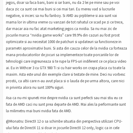
jegos, doar sa faca bani, bani si iar bani, nu da 2 lei pe mine sau pe voi
daca zic ca sunt cei mai buni si cei mai tari. Eu mereu vad si lucrurile
negative, si incerc sa nu fiu fanboy. Si AMD au prpbleme si aia sunt vai
mama lor in ultima vreme cu vanzari de tot rahatul ce scad pe zi ce trece,
dar macar aia nu fac atat marketing jegos ca nvidia. Sa nu mai zic de
jocurile marca “nvidia game works” care 99.9% din cazuri au fost prost
optimizate si au necesitat 1000 de patchuri si updateuri sa functioneze in
parametri aproximativi buni. Si asta din cauza celor de la nvidia ca forteaza
mana producatorilor de jocuri sa implementeze toate porcariile lor de
tehnologii care ingreuneaza si te rupe la FPS-uri indiferent ce ce placa video
ai. Eu in Withcer 3 cu GTX 980 Ti si cu hair works on crapa placa cu toate la
maxim. Asta este unul din exemple clare si testate de mine. Deci nu vorbesc
prostii, ca altii care n-au avut placa si o lauda de pe urma altora, care nici
in privinta alora nu sunt 100% siguri.
Asa ca nu-mi spuneti mie despre nvidia ca sunt perfecti sau mai stiu eu ce
fata de AMD caci nu sunt prea departe de AMD. Mai ales la performante sunt
la milimetru mai buni nvidia fata de AMD.
@Monatru: DirectX 12 o sa schimbe situatia din perspectiva utilizari CPU-
ului fata de DirectX 11 si doar in jocurile DirectX 12 only, logic ca in cele