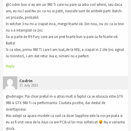
@Codrin bun si eu am un 980 Ti care nu pare sa aiba coil whine, sau daca
are, eu nu-l aud.Nu zic ca nu ai patit, nasoale sunt de ambele parti. Batch-
uri proaste, probabil.
In witcher 3 nu mi-a crapat inca, merge foarte ok. Din nou, nu zic ca la tine
nu s-a intamplat ce zici.
Sa ai parte de R9 Fury care are un pret foarte bun si pare sa fie foarte ok.
Bafta!
Si ca idee, primu 980 TI care l-am luat,de la MSI, a crapat in 2 zile (no signal
la monitor), i-am dat retur. Aia e, nimeni nu e perfect.
Reply
Codrin
27 July 2015
@vdmagix: Pai chiar pretul m-a atras mult si faptul ca se situiaza intre GTX
980 si GTX 980 Ti ca performanta. Ciudata pozitie, dar destul de
avantajoasa.
Mai astept sa apara modele ca vad ca doar Sapphire este la noi pe piata si
eu as fi vrut ceva de la Asus ca are PCB-ul lor mai sofisticat
Nu e varianta
stock.