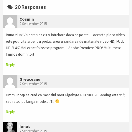
20 Responses
Cosmin
2 September 2015
Buna ziua! Va deranjez cu o intrebare daca se poate….aceasta placa video
este potrivita si pentru prelucrarea si randarea de materiale video HD, FULL
HD SI 4K?Mai exact folosesc programul Adobe Premiere PRO! Multumesc
frumos domnilor!
Reply
Greuceanu
2 September 2015
Hmm..Incep sa cred ca modelul meu Gigabyte GTX 980 G1 Gaming este stift
sau rateu pe langa modelul Ti.
Reply
Ionut
2 September 2015