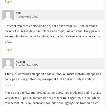
Reply
CIP
3 September 2015
Pot confirma ceea ce zice ala boon, dar doar pentru AMD. Am încercat să
fac un CF cu Gigabyte şi din 5 plăci 3 s-au buşit, una am vândut-o şi pe a 3-
ea am schimbat-o cu un Sapphire, cea mai bună alegere pe care puteam s-
o fac.
Reply
kvarq
4 September 2015
Titan X cu overclock au aparut doar la EVGA, au racire custom, atat pe apa
cat si pe aer – se poate cumpara separat ACX 2.0 si se monteaza relativ
usor.
Placa de la Gigi este supraevaluata: intr-adevar are grade mai putine ca alte
versiuni 980 Ti pe aer, dar fata de acestea face mult zgomot, are coil whine
mai accentuat. Si da, daca face poc, suportul Gigabyte din Romania este