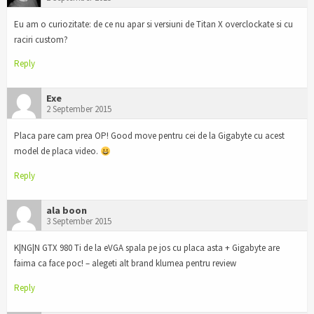
Eu am o curiozitate: de ce nu apar si versiuni de Titan X overclockate si cu
raciri custom?
Reply
Exe
2 September 2015
Placa pare cam prea OP! Good move pentru cei de la Gigabyte cu acest
model de placa video.
Reply
ala boon
3 September 2015
K|NG|N GTX 980 Ti de la eVGA spala pe jos cu placa asta + Gigabyte are
faima ca face poc! – alegeti alt brand klumea pentru review
Reply