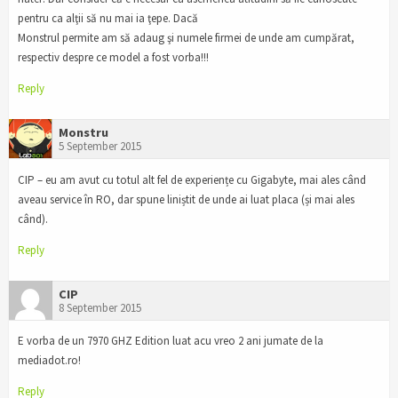
pentru ca alţii să nu mai ia ţepe. Dacă
Monstrul permite am să adaug şi numele firmei de unde am cumpărat,
respectiv despre ce model a fost vorba!!!
Reply
Monstru
5 September 2015
CIP – eu am avut cu totul alt fel de experiențe cu Gigabyte, mai ales când
aveau service în RO, dar spune liniștit de unde ai luat placa (și mai ales
când).
Reply
CIP
8 September 2015
E vorba de un 7970 GHZ Edition luat acu vreo 2 ani jumate de la
mediadot.ro!
Reply