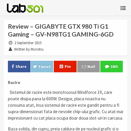
Review – GIGABYTE GTX 980 Ti G1
Gaming – GV-N98TG1 GAMING-6GD
2 September 2015
Written by Monstru
Share
Tweet
Pin
Mail
SMS
Racire
Sistemul de racire este monstruosul Windforce 3X, care
poate disipa pana la 600W. Desigur, placa noastra nu
consuma atat, insa sistemul de racire este gandit pentru a fi
supra-dimensionat fata de nevoile chip-ului grafic. Cu atat mai
impresionant cu cat placa ocupa doar doua slot-uri in carcasa.
Baza solida, din cupru, preia caldura de pe nucleul grafic si o