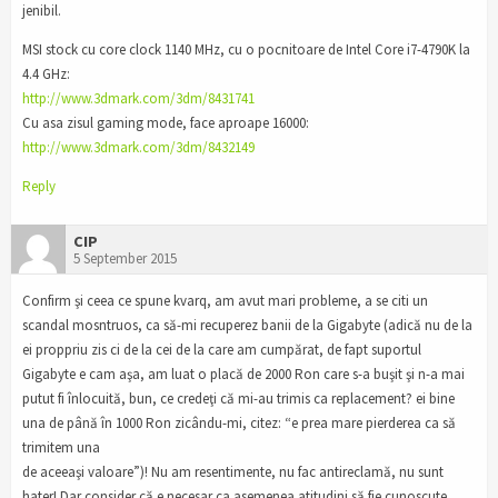
jenibil.
MSI stock cu core clock 1140 MHz, cu o pocnitoare de Intel Core i7-4790K la
4.4 GHz:
http://www.3dmark.com/3dm/8431741
Cu asa zisul gaming mode, face aproape 16000:
http://www.3dmark.com/3dm/8432149
Reply
CIP
5 September 2015
Confirm şi ceea ce spune kvarq, am avut mari probleme, a se citi un
scandal mosntruos, ca să-mi recuperez banii de la Gigabyte (adică nu de la
ei proppriu zis ci de la cei de la care am cumpărat, de fapt suportul
Gigabyte e cam aşa, am luat o placă de 2000 Ron care s-a buşit şi n-a mai
putut fi înlocuită, bun, ce credeţi că mi-au trimis ca replacement? ei bine
una de până în 1000 Ron zicându-mi, citez: “e prea mare pierderea ca să
trimitem una
de aceeaşi valoare”)! Nu am resentimente, nu fac antireclamă, nu sunt
hater! Dar consider că e necesar ca asemenea atitudini să fie cunoscute