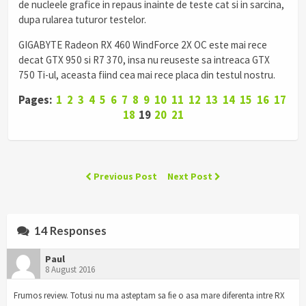
de nucleele grafice in repaus inainte de teste cat si in sarcina,
dupa rularea tuturor testelor.
GIGABYTE Radeon RX 460 WindForce 2X OC este mai rece
decat GTX 950 si R7 370, insa nu reuseste sa intreaca GTX
750 Ti-ul, aceasta fiind cea mai rece placa din testul nostru.
Pages:
1
2
3
4
5
6
7
8
9
10
11
12
13
14
15
16
17
18
19
20
21
Previous Post
Next Post
14 Responses
Paul
8 August 2016
Frumos review. Totusi nu ma asteptam sa fie o asa mare diferenta intre RX