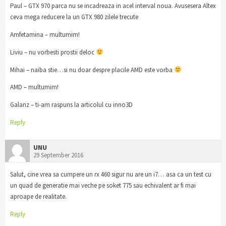
Paul – GTX 970 parca nu se incadreaza in acel interval noua. Avusesera Altex
ceva mega reducere la un GTX 980 zilele trecute
Amfetamina – multumim!
Liviu – nu vorbesti prostii deloc
Mihai – naiba stie…si nu doar despre placile AMD este vorba
AMD – multumim!
Galanz – ti-am raspuns la articolul cu inno3D
Reply
UNU
29 September 2016
Salut, cine vrea sa cumpere un rx 460 sigur nu are un i7… asa ca un test cu
un quad de generatie mai veche pe soket 775 sau echivalent ar fi mai
aproape de realitate.
Reply