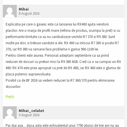
Mihai
8 August 2016
Explicatia pe care o gasesc este ca lansarea lui RX460 ajuta vendorii
placilor. Are o marja de profit mare (ieftina de produs, scumpa la pret) si cu
performante limitate ca sa nu canibalizeze vechile R7 370 si R9 380. Sunt
multe pe stoc si trebuie vandute si ele. RX 460 va inlocui R7 360 si poate R7
370, iar R9 380 va ramane fara probleme n gama 900-1100 lei.
Pentru clienti este aiurea. Personal asteptam septembrie ca sa prind
reduceri de stocuri cu preturi mici la R9 380 4GB. Cred ca o sa cumpar un RX
480: RX 470 este prea apropiat ca pret de RX 480, iar RX 460 este o gluma de
placa puternic supraevoluata.
Posibil ca de BF 2016 sa vedem reduceri la R7 360/370 pentru eliminarea
stocurilor.
Reply
Mihai_celalat
9 August 2016
Pai stai asa…daca asta este echivalentul unui 7790 atunci de trei ani nu au