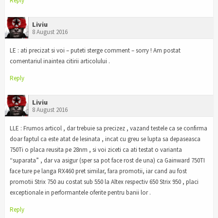
Reply
Liviu
8 August 2016
LE : ati precizat si voi – puteti sterge comment – sorry ! Am postat
comentariul inaintea citirii articolului .
Reply
Liviu
8 August 2016
LLE : Frumos articol , dar trebuie sa precizez , vazand testele ca se confirma
doar faptul ca este atat de lesinata , incat cu greu se lupta sa depaseasca
750Ti o placa reusita pe 28nm , si voi ziceti ca ati testat o varianta
“suparata” , dar va asigur (sper sa pot face rost de una) ca Gainward 750TI
face ture pe langa RX460 pret similar, fara promotii, iar cand au fost
promotii Strix 750 au costat sub 550 la Altex respectiv 650 Strix 950 , placi
exceptionale in performantele oferite pentru banii lor .
Reply