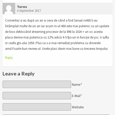
Toros
4 September 2017
Comentez si eu după un an si ceva de când a fost lansat rx460.S-au
întâmplat multe de un an iar acum rx-ul 460 este mai puternic cu un update
de bios deblocând streaming procesor de la 896 la 1024 + un oc acesta
placa devine mai puternica cu 12% adică 4-5 fps-uri in funcție de joc. Ii sufla
in ceafa gtx-ului 1050 .Plus ca s-a mai remediat problema cu driverele
amd.Foarte bun review-ul. Unele placi devin mai bune cu trecerea timpului.
Reply
Leave a Reply
Name*
E-Mail*
Website