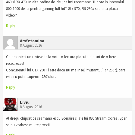
460 si RX 470. In alta ordine de idei; ce imi recomanzi Tudore in intervalul
800-1000 de lei pentru gaming full hd? Gtx 970, R9 290x sau alta placa
video?
Reply
Amfetamina
8 August 2016
Ca de obicei un review de la voi = o lectura placuta alaturi de o bere
rece,.recee!
Concurentul lui GTX 750 Ti este daca nu ma insel ‘mutantul’ R7 265 :),care
este cu putin superior 750’ului .
Reply
Liviu
8 August 2016
Al drequ chipset ce seamana el cu Bonaire si ale lui 896 Stream Cores . Sper
sa nu vorbesc multe prostii