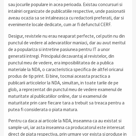
sau jocurile populare in acea perioada. Existau concursuri si
intalniri organizate de publicatiile respective, unde pasionatii
aveau ocazia sa se intalneasca cu redactorii preferati, dar si
evenimente locale dedicate, cum ar fi defunctul CERF.
Desigur, revistele nu erau neaparat perfecte, cel putin nu din
punctul de vedere al adevaratilor maniaci, dar au avut meritul
de a populariza si intretine pasiunea pentru IT a unor
generatii intregi. Principalul dezavantaj al revistelor, din
punctul meu de vedere, era imposibilitatea de a publica
materiale la NDA, o caracteristica specifica de altfel oricarui
produs de tip print. Ei bine, tocmai aceasta practica a
publicarii articolelor la NDA, simultan, in toate tarile de pe
glob, a reprezentat din punctul meu de vedere examenul de
maturitate al publicatiilor online, dar si examenul de
maturitate prin care fiecare tara a trebuit sa treaca pentru a
putea fi considerata o piata matura.
Pentru ca daca ai articole la NDA, inseamna ca au existat si
sample-uri, iar asta inseamna ca producatorul este interesat
direct de piata respectiva, prin urmare vor exista si produse in