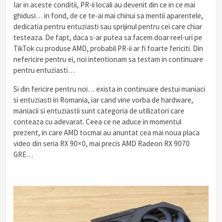
Iar in aceste conditii, PR-ii locali au devenit din ce in ce mai
ghidusi… in fond, de ce te-ai mai chinui sa mentii aparentele,
dedicatia pentru entuziasti sau sprijinul pentru cei care chiar
testeaza. De fapt, daca s-ar putea sa facem doar reel-uri pe
TikTok cu produse AMD, probabil PR-ii ar fi foarte fericiti. Din
nefericire pentru ei, noi intentionam sa testam in continuare
pentru entuziasti…
Si din fericire pentru noi… exista in continuare destui maniaci
si entuziasti in Romania, iar cand vine vorba de hardware,
maniacii si entuziastii sunt categoria de utilizatori care
conteaza cu adevarat. Ceea ce ne aduce in momentul
prezent, in care AMD tocmai au anuntat cea mai noua placa
video din seria RX 90×0, mai precis AMD Radeon RX 9070
GRE…