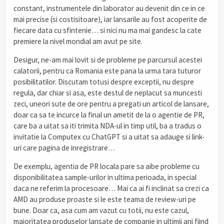
constant, instrumentele din laborator au devenit din ce in ce
mai precise (si costisitoare), iar lansarile au fost acoperite de
fiecare data cu sfintenie… si nici nu ma mai gandesc la cate
premiere la nivel mondial am avut pe site.
Desigur, ne-am mai lovit si de probleme pe parcursul acestei
calatorii, pentru ca Romania este pana la urma tara tuturor
posibilitatilor. Discutam totusi despre exceptii, nu despre
regula, dar chiar si asa, este destul de neplacut sa muncesti
zeci, uneori sute de ore pentru a pregati un articol de lansare,
doar ca sa te incurce la final un ametit de la o agentie de PR,
care ba a uitat sa iti trimita NDA-ul in timp util, ba a tradus o
invitatie la Computex cu ChatGPT si a uitat sa adauge si link-
uri care pagina de inregistrare…
De exemplu, agentia de PR locala pare sa aibe probleme cu
disponibilitatea sample-urilor in ultima perioada, in special
daca ne referim la procesoare… Mai ca ai fi inclinat sa crezi ca
AMD au produse proaste si le este teama de review-uri pe
bune. Doar ca, asa cum am vazut cu totii, nu este cazul,
majoritatea produselor lansate de companie in ultimii ani fiind