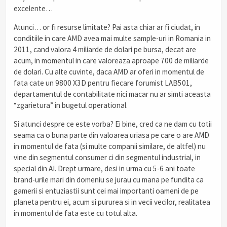
excelente…
Atunci… or fi resurse limitate? Pai asta chiar ar fi ciudat, in
conditiile in care AMD avea mai multe sample-uri in Romania in
2011, cand valora 4 miliarde de dolari pe bursa, decat are
acum, in momentul in care valoreaza aproape 700 de miliarde
de dolari. Cu alte cuvinte, daca AMD ar oferi in momentul de
fata cate un 9800 X3D pentru fiecare forumist LAB501,
departamentul de contabilitate nici macar nu ar simti aceasta
“zgarietura” in bugetul operational.
Si atunci despre ce este vorba? Ei bine, cred ca ne dam cu totii
seama ca o buna parte din valoarea uriasa pe care o are AMD
in momentul de fata (si multe companii similare, de altfel) nu
vine din segmentul consumer ci din segmentul industrial, in
special din AI. Drept urmare, desi in urma cu 5-6 ani toate
brand-urile mari din domeniu se jurau cu mana pe fundita ca
gamerii si entuziastii sunt cei mai importanti oameni de pe
planeta pentru ei, acum si pururea si in vecii vecilor, realitatea
in momentul de fata este cu totul alta.