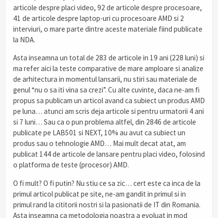
articole despre placi video, 92 de articole despre procesoare,
41 de articole despre laptop-uri cu procesoare AMD si 2
interviuri, o mare parte dintre aceste materiale fiind publicate
la NDA.
Asta inseamna un total de 283 de articole in 19 ani (228 luni) si
ma refer aici la teste comparative de mare amploare si analize
de arhitectura in momentul lansarii, nu stiri sau materiale de
genul “nu o sa iti vina sa crezi”. Cu alte cuvinte, daca ne-am fi
propus sa publicam un articol avand ca subiect un produs AMD
pe luna… atunci am scris deja articole si pentru urmatorii 4 ani
si 7 luni… Sau ca o pun problema altfel, din 2846 de articole
publicate pe LAB501 si NEXT, 10% au avut ca subiect un
produs sau o tehnologie AMD… Mai mult decat atat, am
publicat 144 de articole de lansare pentru placi video, folosind
o platforma de teste (procesor) AMD.
O fi mult? O fi putin? Nu stiu ce sa zic… cert este ca inca de la
primul articol publicat pe site, ne-am gandit in primul si in
primul rand la cititorii nostri si la pasionatii de IT din Romania.
Asta inseamna ca metodologia noastra a evoluat in mod