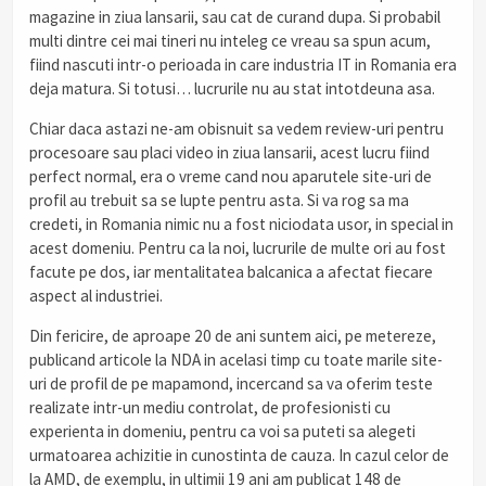
magazine in ziua lansarii, sau cat de curand dupa. Si probabil
multi dintre cei mai tineri nu inteleg ce vreau sa spun acum,
fiind nascuti intr-o perioada in care industria IT in Romania era
deja matura. Si totusi… lucrurile nu au stat intotdeuna asa.
Chiar daca astazi ne-am obisnuit sa vedem review-uri pentru
procesoare sau placi video in ziua lansarii, acest lucru fiind
perfect normal, era o vreme cand nou aparutele site-uri de
profil au trebuit sa se lupte pentru asta. Si va rog sa ma
credeti, in Romania nimic nu a fost niciodata usor, in special in
acest domeniu. Pentru ca la noi, lucrurile de multe ori au fost
facute pe dos, iar mentalitatea balcanica a afectat fiecare
aspect al industriei.
Din fericire, de aproape 20 de ani suntem aici, pe metereze,
publicand articole la NDA in acelasi timp cu toate marile site-
uri de profil de pe mapamond, incercand sa va oferim teste
realizate intr-un mediu controlat, de profesionisti cu
experienta in domeniu, pentru ca voi sa puteti sa alegeti
urmatoarea achizitie in cunostinta de cauza. In cazul celor de
la AMD, de exemplu, in ultimii 19 ani am publicat 148 de